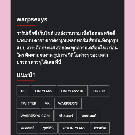
warpsexys
วาร์ปเซ็กซี่ เว็บไซต์ แหล่งรวบรวม เน็ตไอดอล พริตตี้
นางแบบ ดารา ดาวดัง ทุกแพ
ลต
ฟอ
ร์
ม สื่อบันเทิงทุกรูป
แบบ เกาะติดกระแส สุดฮอต ทุกความเคลื่อนไหว ก่อน
ใคร ติดตามผลงาน รูปภาพ วิดีโอต่างๆ ของ เหล่า
บรรดา สาวๆ ได้เลย ที่นี่
แนะนำ
18+
ONLYFANS
ONLYFANS18+
TIKTOK
TWITTER
VK
WARPSEXYS
WARPSEXYS .COM
ครีเอเตอร์
คอนเทนต์
คอสเพลย์
ชุดบิกินี่
ดาวONLYFANS
ดาวทวิต