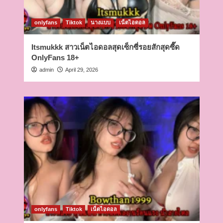
onlyfans
Tiktok
นางแบบ
เน็ตไอดอล
Itsmukkk สาวเน็ตไอดอลสุดเซ็กซี่รอยสักสุดซี๊ด
OnlyFans 18+
admin
April 29, 2026
onlyfans
Tiktok
เน็ตไอดอล