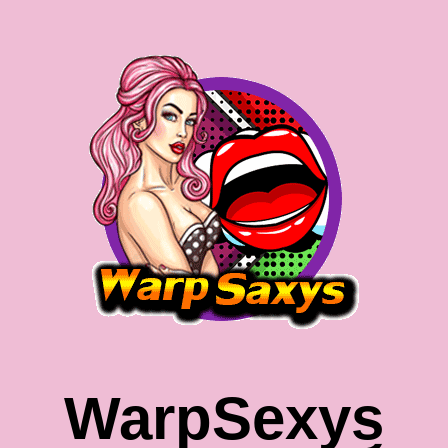
Skip
to
content
WarpSexys