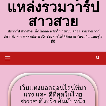
แหล่งรวมวาร์ป
สาวสวย
เปิดวาร์ป สาวสวย เน็ตไอดอล พริตตี้ นางแบบ ดารา รวบรวม วาร์
ปดาวดัง ทุกๆ แพลตฟอร์ม เปิดช่องทางให้ได้ติดตาม รับชมกัน แบบจุใจ
ที่นี่
Primary
Menu
เว็บแทงบอลออนไลน์ที่มา
แรง และ ดีที่สุดในไทย
sbobet
ตัวจริง อันดับหนึ่ง