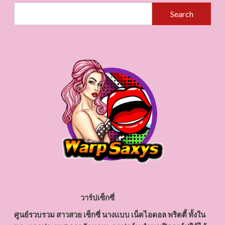
Search
วาร์ปเซ็กซี่
ศูนย์รวบรวม สาวสวย เซ็กซี่ นางแบบ เน็ตไอดอล พริตตี้ ทั้งใน