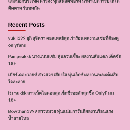
และนอกประเทศ ดาวดัง ทุกแพลตฟอร์ม นำมาเปิดวาร์ปให้ได้
ติดตาม รับชมกัน
Recent Posts
yukii199 ยูกิ สุจิตรา คอสเพลย์สุดเร่าร้อน ผลงานแซ่บที่ต้องดู
onlyfans
Pampeakkk นางแบบแซ่บ หุ่นอวบเซี๊ยะ ผลงานสับแตก เด็ดจัด
18+
เบียร์เดอะวอยซ์ สาวสวย เสียงใส หุ่นเอ็กซ์ ผลงานเพลงเต็มสิบ
ใจละลาย
Itsmukkk สาวเน็ตไอดอลสุดเซ็กซี่รอยสักสุดซี๊ด OnlyFans
18+
Bowthan1999 สาวหมวย หุ่นแน่น การันตีผลงานร้อนแรง
น้ำลายไหล