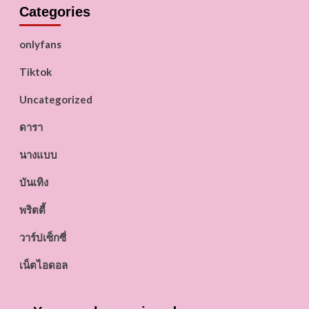
Categories
onlyfans
Tiktok
Uncategorized
ดารา
นางแบบ
บันเทิง
พริตตี้
วาร์ปเซ็กซี่
เน็ตไอดอล