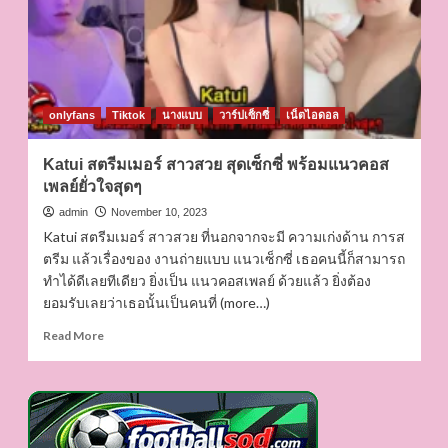
onlyfans
Tiktok
นางแบบ
วาร์ปเซ็กซี่
เน็ตไอดอล
Katui สตรีมเมอร์ สาวสวย สุดเซ็กซี่ พร้อมแนวคอส
เพลย์ยั่วใจสุดๆ
admin
November 10, 2023
Katui สตรีมเมอร์ สาวสวย ที่นอกจากจะมี ความเก่งด้าน การส
ตรีม แล้วเรื่องของ งานถ่ายแบบ แนวเซ็กซี่ เธอคนนี้ก็สามารถ
ทำได้ดีเลยทีเดียว ยิ่งเป็น แนวคอสเพลย์ ด้วยแล้ว ยิ่งต้อง
ยอมรับเลยว่าเธอนั้นเป็นคนที่ (more…)
Read
Read More
more
about
Katui
สตรี
ม
เม