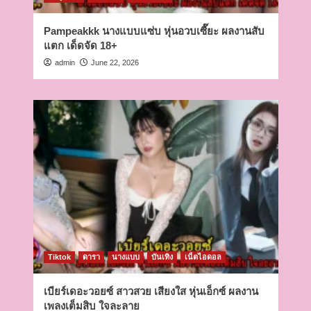
Pampeakkk นางแบบแซ่บ หุ่นอวบเซี๊ยะ ผลงานสับ
แตก เด็ดจัด 18+
admin
June 22, 2026
Tiktok
ดารา
นางแบบ
บันเทิง
เน็ตไอดอล
เบียร์เดอะวอยซ์ สาวสวย เสียงใส หุ่นเอ็กซ์ ผลงาน
เพลงเต็มสิบ ใจละลาย