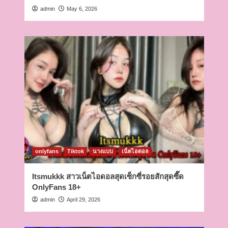
admin
May 6, 2026
onlyfans
Tiktok
นางแบบ
เน็ตไอดอล
Itsmukkk สาวเน็ตไอดอลสุดเซ็กซี่รอยสักสุดซี๊ด
OnlyFans 18+
admin
April 29, 2026