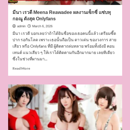
ไหล
มีนา เรวดี Meena Reawadee ผลงานเซ็กซี่ แซ่บทุ
กอณู ดังสุด Onlyfans
admin
March 6, 2026
มีนา เรวดี บอกเลยว่าถ้าได้ยินชื่อของเธอคนนี้แล้ว เตรียมซี๊ด
ปาก รอกันโลด เพราะเธอนั้นถือเป็น ดาวเด่น ของวงการ สาย
เสียว หรือ Onlyfans ที่มี ผู้ติดตาถล่มทลาย พร้อมทั้งยังมี คอน
เทนต์ แนวเสียว ๆ ให้เราได้ติดตามกันอีกมากมาย เลยทีเดียว
ซึ่งในช่วงที่ผานมา...
Read
Read More
more
about
มีนา
เรวดี
Meena
Reawadee
ผล
งาน
เซ็กซี่
แซ่
บทุ