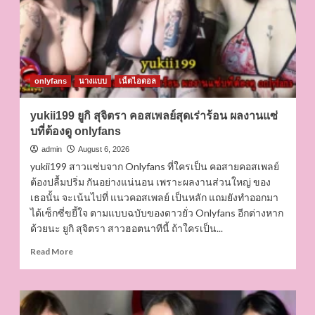
onlyfans
นางแบบ
เน็ตไอดอล
yukii199 ยูกิ สุจิตรา คอสเพลย์สุดเร่าร้อน ผลงานแซ่
บที่ต้องดู onlyfans
admin
August 6, 2026
yukii199 สาวแซ่บจาก Onlyfans ที่ใครเป็น คอสายคอสเพลย์
ต้องปลื้มปริ่ม กันอย่างแน่นอน เพราะผลงานส่วนใหญ่ ของ
เธอนั้น จะเน้นไปที่ แนวคอสเพลย์ เป็นหลัก แถมยังทำออกมา
ได้เซ็กซี่ขยี้ใจ ตามแบบฉบับของดาวยั่ว Onlyfans อีกต่างหาก
ด้วยนะ ยูกิ สุจิตรา สาวฮอตนาทีนี้ ถ้าใครเป็น...
Read
Read More
more
about
yukii199
ยูกิ