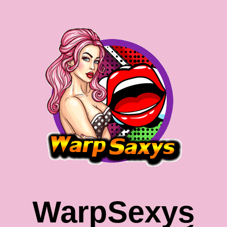
Skip
to
content
WarpSexys