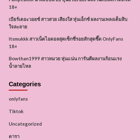
18+
เบียร์เดอะวอยซ์ สาวสวย เสียงใส หุ่นเอ็กซ์ ผลงานเพลงเต็มสิบ
ใจละลาย
Itsmukkk สาวเน็ตไอดอลสุดเซ็กซี่รอยสักสุดซี๊ด OnlyFans
18+
Bowthan1999 สาวหมวย หุ่นแน่น การันตีผลงานร้อนแรง
น้ำลายไหล
Categories
onlyfans
Tiktok
Uncategorized
ดารา