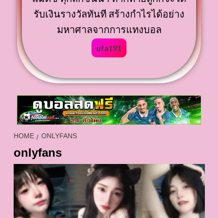
รับเงินรางวัลทันที สร้างกำไรได้อย่าง
มหาศาลจากการแทงบอล
ufa191
HOME
ONLYFANS
onlyfans
doo