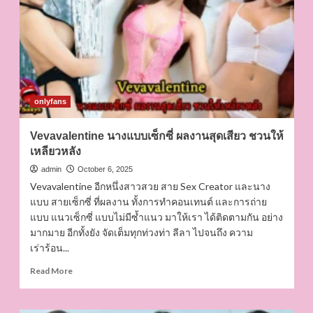
สาย
งาน
คอส
เพล
ย์
คิก
ขุ
อา
onlyfans
โนเน
ะ
Vevavalentine นางแบบเซ็กซี่ ผลงานสุดเสียว ชวนให้
เซ็กซี่
เหลียวหลัง
เย้า
ยวน
admin
October 6, 2025
Vevavalentine อีกหนึ่งสาวสวย สาย Sex Creator และนาง
แบบ สายเซ็กซี่ ที่ผลงาน ทั้งการทำคอนเทนต์ และการถ่าย
แบบ แนวเซ็กซี่ แบบไม่มีซ้ำแนว มาให้เรา ได้ติดตามกัน อย่าง
มากมาย อีกทั้งยัง จัดเต็มทุกท่วงท่า ลีลา ไปจนถึง ความ
เร่าร้อน...
Read
Read More
more
about
Vevavalentine