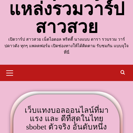
แหล่งรวมวาร์ป
สาวสวย
เปิดวาร์ป สาวสวย เน็ตไอดอล พริตตี้ นางแบบ ดารา รวบรวม วาร์
ปดาวดัง ทุกๆ แพลตฟอร์ม เปิดช่องทางให้ได้ติดตาม รับชมกัน แบบจุใจ
ที่นี่
Primary
Menu
เว็บแทงบอลออนไลน์ที่มา
แรง และ ดีที่สุดในไทย
sbobet
ตัวจริง อันดับหนึ่ง