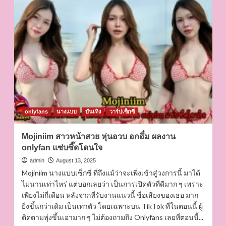
นาง
แบบ
เซ็กซี่
ผล
งาน
สุด
เสียว
ชวน
ให้
เหลียว
หลัง
onlyfans
นางแบบ
บันเทิง
วาร์ปเซ็กซี่
Mojiniim สาวหน้าสวย หุ่นอวบ อกอึ๋ม ผลงาน
onlyfan แซ่บซี๊ดโดนใจ
admin
August 13, 2025
Mojiniim นางแบบเซ็กซี่ ที่ถึงแม้ว่าจะเพิ่งเข้าสู่วงการนี้ มาได้
ไม่นานเท่าไหร่ แต่บอกเลยว่า เป็นการเปิดตัวที่ดีมาก ๆ เพราะ
เพียงไม่กี่เดือน หลังจากที่รับงานแนวนี้ ชื่อเสียงของเธอ มาก
ยิ่งขึ้นกว่าเดิม เป็นเท่าตัว โดยเฉพาะบน TikTok ที่ในตอนนี้ ผู้
ติดตามพุ่งขึ้นเอามาก ๆ ไม่ต้องถามถึง Onlyfans เลยที่ตอนนี้...