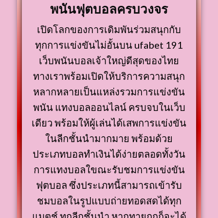
พนันฟุตบอลครบวงจร
เปิดโลกของการเดิมพันร่วมสนุกกับ
ทุกการแข่งขันไม่อั้นบน ufabet 191
เว็บพนันบอลเจ้าใหญ่ดีสุดของไทย
ทางเราพร้อมเปิดให้บริการความสนุก
หลากหลายเป็นแหล่งรวมการแข่งขัน
พนัน แทงบอลออนไลน์ ครบจบในเว็บ
เดียว พร้อมให้ผู้เล่นได้เสพการแข่งขัน
ในลีกชั้นนำมากมาย พร้อมด้วย
ประเภทบอลทำเงินได้ง่ายตลอดทั้งวัน
การแทงบอลใขณะรับชมการแข่งขัน
ฟุตบอล ซึ่งประเภทนี้สามารถเข้ารับ
ชมบอลในรูปแบบถ่ายทอดสดได้ทุก
แมตช์ ทุกลีกชั้นนำ หากทายถูกก็จะได้