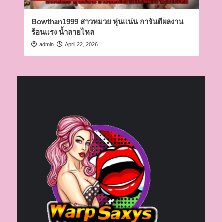
Bowthan1999 สาวหมวย หุ่นแน่น การันตีผลงาน
ร้อนแรง น้ำลายไหล
admin
April 22, 2026