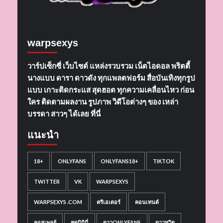
warpsexys
วาร์ปเซ็กซี่ เว็บไซต์ แหล่งรวบรวม เน็ตไอดอล พริตตี้
นางแบบ ดารา ดาวดัง ทุกแพ
ลต
ฟอ
ร์
ม สื่อบันเทิงทุกรูป
แบบ เกาะติดกระแส สุดฮอต ทุกความเคลื่อนไหว ก่อน
ใคร ติดตามผลงาน รูปภาพ วิดีโอต่างๆ ของ เหล่า
บรรดา สาวๆ ได้เลย ที่นี่
แนะนำ
18+
ONLYFANS
ONLYFANS18+
TIKTOK
TWITTER
VK
WARPSEXYS
WARPSEXYS .COM
ครีเอเตอร์
คอนเทนต์
คอสเพลย์
ชุดบิกินี่
ดาวONLYFANS
ดาวทวิต