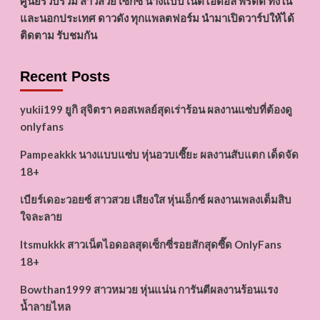
ศูนย์รวบรวม สาวสวย เซ็กซี่ นางแบบ เน็ตไอดอล พริตตี้ ทั้งใน
และนอกประเทศ ดาวดัง ทุกแพลตฟอร์ม นำมาเปิดวาร์ปให้ได้
ติดตาม รับชมกัน
Recent Posts
yukii199 ยูกิ สุจิตรา คอสเพลย์สุดเร่าร้อน ผลงานแซ่บที่ต้องดู
onlyfans
Pampeakkk นางแบบแซ่บ หุ่นอวบเซี๊ยะ ผลงานสับแตก เด็ดจัด
18+
เบียร์เดอะวอยซ์ สาวสวย เสียงใส หุ่นเอ็กซ์ ผลงานเพลงเต็มสิบ
ใจละลาย
Itsmukkk สาวเน็ตไอดอลสุดเซ็กซี่รอยสักสุดซี๊ด OnlyFans
18+
Bowthan1999 สาวหมวย หุ่นแน่น การันตีผลงานร้อนแรง
น้ำลายไหล