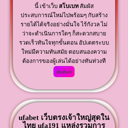
นี้ เข้าเว็บ
สโบเบท
สัมผัส
ประสบการณ์ใหม่ไปพร้อมๆ กับสร้าง
รายได้ได้จริงอย่างมั่นใจ ไร้กังวล ไม่
ว่าจะดำเนินการใดๆ ก็สะดวกสบาย
รวดเร็วทันใจทุกขั้นตอน อัปเดตระบบ
ใหม่มีความทันสมัย ตอบสนองความ
ต้องการของผู้เล่นได้อย่างทันท่วงที
sbobet
ufabet
เว็บตรงเจ้าใหญ่สุดใน
ไทย
ufa191
แหล่งรวมการ