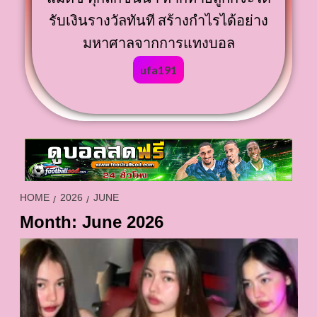
รับเงินรางวัลทันที สร้างกำไรได้อย่าง
มหาศาลจากการแทงบอล
ufa191
HOME
2026
JUNE
Month:
June 2026
doo