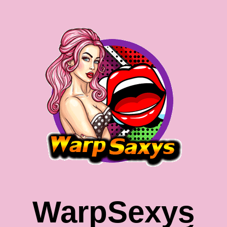
Skip
to
content
WarpSexys