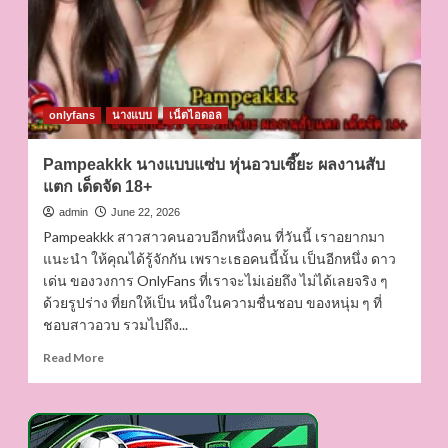
onlyfans
นางแบบ
เน็ตไอดอล
Pampeakkk นางแบบแซ่บ หุ่นอวบเซี๊ยะ ผลงานสับ
แตก เด็ดจัด 18+
admin
June 22, 2026
Pampeakkk สาวสาวคนอวบอีกหนึ่งคน ที่วันนี้ เราอยากมา
แนะนำ ให้คุณได้รู้จักกัน เพราะเธอคนนี้นั้น เป็นอีกหนึ่ง ดาว
เด่น ของวงการ OnlyFans ที่เราจะไม่เอ่ยถึง ไม่ได้เลยจริง ๆ
ด้วยรูปร่าง ที่ยกให้เป็น หนึ่งในความชื่นชอบ ของหนุ่ม ๆ ที่
ชอบสาวอวบ รวมไปถึง...
Read
Read More
more
about
Pampeakkk
นาง