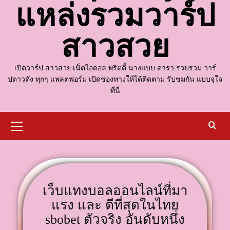
แหล่งรวมวาร์ป
สาวสวย
เปิดวาร์ป สาวสวย เน็ตไอดอล พริตตี้ นางแบบ ดารา รวบรวม วาร์
ปดาวดัง ทุกๆ แพลตฟอร์ม เปิดช่องทางให้ได้ติดตาม รับชมกัน แบบจุใจ
ที่นี่
Primary
Menu
เว็บแทงบอลออนไลน์ที่มา
แรง และ ดีที่สุดในไทย
sbobet
ตัวจริง อันดับหนึ่ง