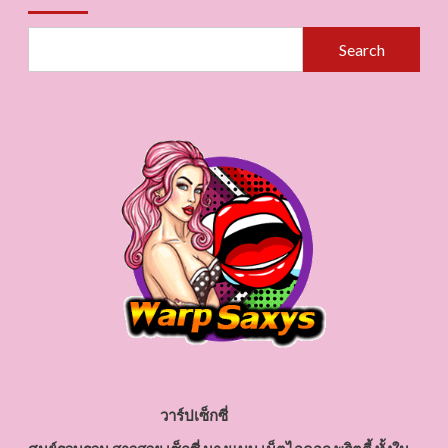
Search
วาร์ปเซ็กซี่