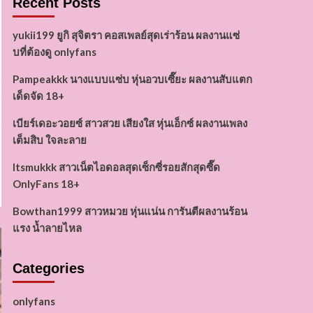
Recent Posts
yukii199 ยูกิ สุจิตรา คอสเพลย์สุดเร่าร้อน ผลงานแซ่
บที่ต้องดู onlyfans
Pampeakkk นางแบบแซ่บ หุ่นอวบเซี๊ยะ ผลงานสับแตก
เด็ดจัด 18+
เบียร์เดอะวอยซ์ สาวสวย เสียงใส หุ่นเอ็กซ์ ผลงานเพลง
เต็มสิบ ใจละลาย
Itsmukkk สาวเน็ตไอดอลสุดเซ็กซี่รอยสักสุดซี๊ด
OnlyFans 18+
Bowthan1999 สาวหมวย หุ่นแน่น การันตีผลงานร้อน
แรง น้ำลายไหล
Categories
onlyfans