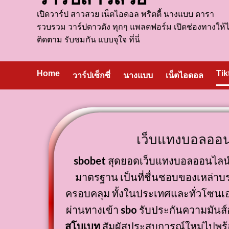
เปิดวาร์ป สาวสวย เน็ตไอดอล พริตตี้ นางแบบ ดารา
รวบรวม วาร์ปดาวดัง ทุกๆ แพลตฟอร์ม เปิดช่องทางให้ไ
ติดตาม รับชมกัน แบบจุใจ ที่นี่
Home
Tik
วาร์ปเซ็กซี่
นางแบบ
เน็ตไอดอล
เว็บแทงบอลออนไ
sbobet
สุดยอดเว็บแทงบอลออนไลน์ต
มาตรฐาน เป็นที่ชื่นชอบของเหล่าบรร
ครอบคลุม ทั้งในประเทศและทั่วโซนเอเช
ผ่านทางเข้า
sbo
รับประกันความมันส์อ
สโบเบท
สัมผัสประสบการณ์ใหม่ไปพร้อม