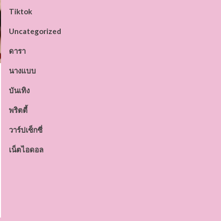
Tiktok
Uncategorized
ดารา
นางแบบ
บันเทิง
พริตตี้
วาร์ปเซ็กซี่
เน็ตไอดอล