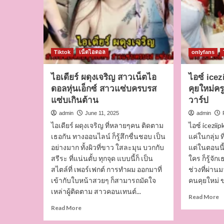
บ
คอส
ก
เพล
ดั
ย์
สุ
อิน
O
ฟลู
เกม
Tiktok
เน็ตไอดอล
onlyfans
มิ่ง
ตัว
ไอเดียร์ ผดุงเจริญ สาวเน็ตไอ
ไอซ์ ice
จี๊ด
ดอลหุ่นเอ็กซ์ สาวแซ่บครบรส
คุยใหม่ครู
ขยี้
แซ่บเกินต้าน
วาร์ป
ใจ
admin
June 11, 2025
admin
ไอเดียร์ ผดุงเจริญ ที่หลายๆคน ติดตาม
ไอซ์ iceziip
เธอกัน ทางออนไลน์ ก็รู้สึกชื่นชอบ เป็น
แค่ในกลุ่ม ที
อย่างมาก ทั้งผิวที่ขาว ใสละมุน บวกกับ
แต่ในตอนนี้
สรีระ ที่แน่นตั้บ ทุกจุด แบบนี้ก็ เป็น
ใคร ก็รู้จัก
สไตล์ที่ เพอร์เฟกต์ การทำผม ออกมาที่
ช่วงที่ผ่าน
เข้ากับใบหน้าสวยๆ ก็สามารถมัดใจ
คนคุยใหม่ ขอ
เหล่าผู้ติดตาม สาวคอนเทนต์...
R
Read More
m
Read
Read More
a
more
ไอ