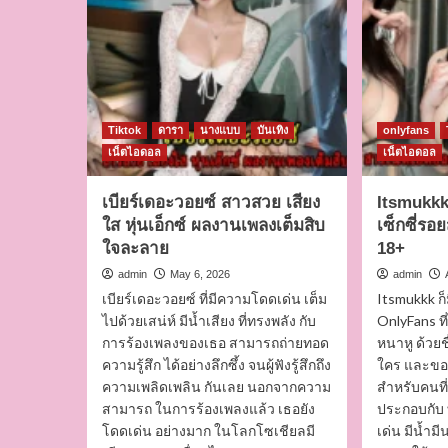
Tiktok
ดารา
นางแบบ
บันเทิง
onlyfans
เน็ตไอดอล
เน็ตไอดอล
เบียร์เดอะวอยซ์ สาวสวย เสียง
Itsmukkk
ใส หุ่นเอ็กซ์ ผลงานเพลงเต็มสิบ
เซ็กซี่รอ
ใจละลาย
18+
admin
May 6, 2026
admin
เบียร์เดอะวอยซ์ ที่มีความโดดเด่น เต็ม
Itsmukkk ก็
ไปด้วยเสน่ห์ มีน้ำเสียง ที่ทรงพลัง กับ
OnlyFans ที
การร้องเพลงของเธอ สามารถถ่ายทอด
หนาหู ด้วยช
ความรู้สึก ได้อย่างลึกซึ้ง จนผู้ฟังรู้สึกถึง
ใคร และขอ
ความเพลิดเพลิน กันเลย นอกจากความ
สำหรับคนที
สามารถ ในการร้องเพลงแล้ว เธอยัง
ประกอบกับ 
โดดเด่น อย่างมาก ในโลกโซเชียลมี
เด่น มีน้ำมี