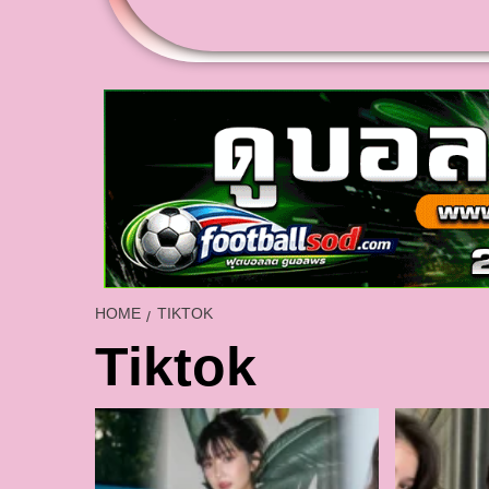
HOME
TIKTOK
Tiktok