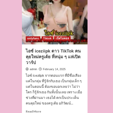
onlyfans
Tiktok
เน็ตไอดอล
ไอซ์ iceziipk ดาว TikTok คน
คุยใหม่ครูเต้ย ที่หนุ่ม ๆ แห่เปิด
วาร์ป
admin
February 14, 2025
ไอซ์ iceziipk จากตอนแรก ที่มีชื่อเสียง
แค่ในกลุ่ม ที่รู้จักกับเธอ เป็นกลุ่มเล็ก ๆ
แต่ในตอนนี้ ต้องขอบอกเลยว่า ไม่ว่า
ใคร ก็รู้จักเธอ กันทั้งนั้นเลย เพราะเมื่อ
ช่วงที่ผ่านมา เธอได้ ตกเป็นประเด็น
คนคุยใหม่ ของครูเต้ย อภิวัฒน์...
Read
Read More