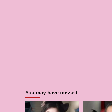
You may have missed