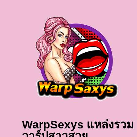
Skip
to
content
WarpSexys แหล่งรวม
วาร์ปสาวสวย