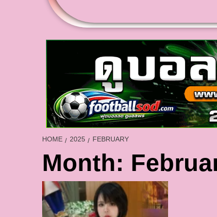
HOME
2025
FEBRUARY
Month:
Februa