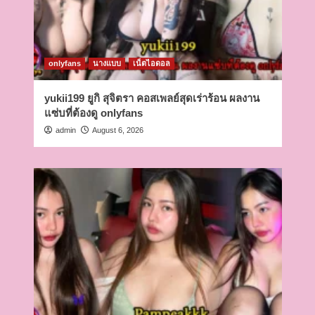
onlyfans
นางแบบ
เน็ตไอดอล
yukii199 ยูกิ สุจิตรา คอสเพลย์สุดเร่าร้อน ผลงาน
แซ่บที่ต้องดู onlyfans
admin
August 6, 2026