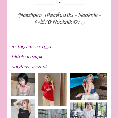
@iceziipk
♬ เสียงต้นฉบับ – Nooknik –
✧༚🧸/✿ Nooknik 🌻: ◡̈
instagram : ice.o__o
tiktok : iceziipk
onlyfans : iceziipk