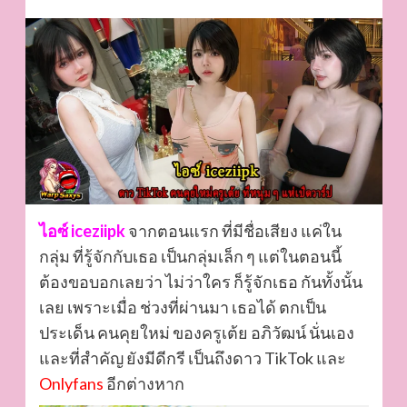
ไอซ์
iceziipk
จากตอนแรก ที่มีชื่อเสียง แค่ใน
กลุ่ม ที่รู้จักกับเธอ เป็นกลุ่มเล็ก ๆ แต่ในตอนนี้
ต้องขอบอกเลยว่า ไม่ว่าใคร ก็รู้จักเธอ กันทั้งนั้น
เลย เพราะเมื่อ ช่วงที่ผ่านมา เธอได้ ตกเป็น
ประเด็น คนคุยใหม่ ของครูเต้ย อภิวัฒน์ นั่นเอง
และที่สำคัญ ยังมีดีกรี เป็นถึงดาว TikTok และ
Onlyfans
อีกต่างหาก