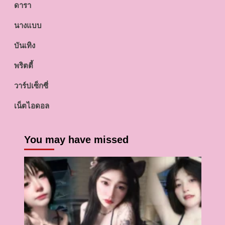
ดารา
นางแบบ
บันเทิง
พริตตี้
วาร์ปเซ็กซี่
เน็ตไอดอล
You may have missed