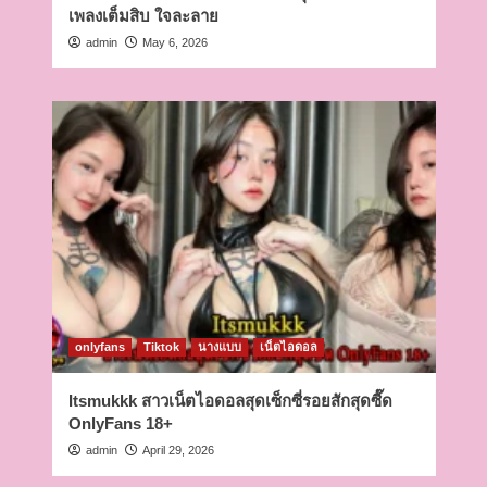
เพลงเต็มสิบ ใจละลาย
admin
May 6, 2026
onlyfans
Tiktok
นางแบบ
เน็ตไอดอล
Itsmukkk สาวเน็ตไอดอลสุดเซ็กซี่รอยสักสุดซี๊ด
OnlyFans 18+
admin
April 29, 2026