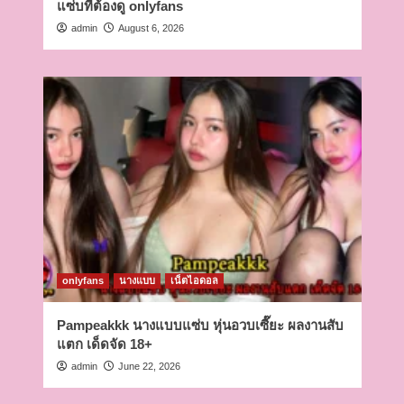
แซ่บที่ต้องดู onlyfans
admin
August 6, 2026
onlyfans
นางแบบ
เน็ตไอดอล
Pampeakkk นางแบบแซ่บ หุ่นอวบเซี๊ยะ ผลงานสับ
แตก เด็ดจัด 18+
admin
June 22, 2026