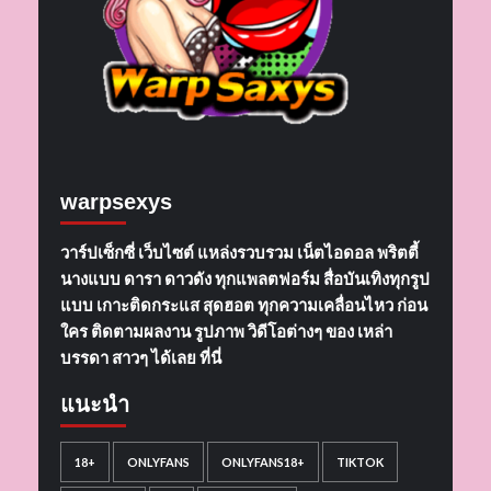
warpsexys
วาร์ปเซ็กซี่ เว็บไซต์ แหล่งรวบรวม เน็ตไอดอล พริตตี้
นางแบบ ดารา ดาวดัง ทุกแพ
ลต
ฟอ
ร์
ม สื่อบันเทิงทุกรูป
แบบ เกาะติดกระแส สุดฮอต ทุกความเคลื่อนไหว ก่อน
ใคร ติดตามผลงาน รูปภาพ วิดีโอต่างๆ ของ เหล่า
บรรดา สาวๆ ได้เลย ที่นี่
แนะนำ
18+
ONLYFANS
ONLYFANS18+
TIKTOK