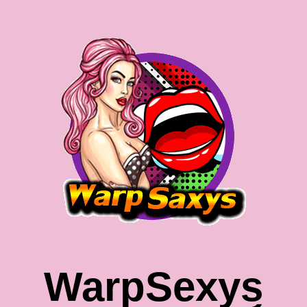
Skip
to
content
WarpSexys