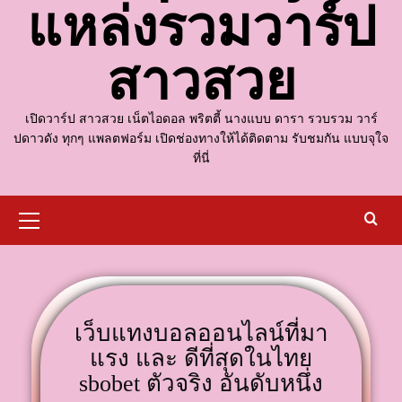
แหล่งรวมวาร์ป
สาวสวย
เปิดวาร์ป สาวสวย เน็ตไอดอล พริตตี้ นางแบบ ดารา รวบรวม วาร์
ปดาวดัง ทุกๆ แพลตฟอร์ม เปิดช่องทางให้ได้ติดตาม รับชมกัน แบบจุใจ
ที่นี่
Primary
Menu
เว็บแทงบอลออนไลน์ที่มา
แรง และ ดีที่สุดในไทย
sbobet
ตัวจริง อันดับหนึ่ง