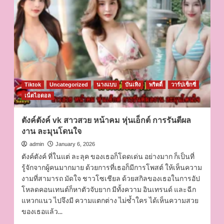
เน็ต
ไอ
ดอล
สาย
งาน
คอส
เพล
ย์
คิก
Tiktok
Uncategorized
นางแบบ
บันเทิง
พริตตี้
วาร์ปเซ็กซี่
ขุ
อา
เน็ตไอดอล
โนเน
ะ
ตังค์ตังค์ vk สาวสวย หน้าคม หุ่นเอ็กต์ การรันตีผล
เซ็กซี่
งาน ละมุนโดนใจ
เย้า
ยวน
admin
January 6, 2026
ตังค์ตังค์ ที่ในแต่ ละลุค ของเธอก็โดดเด่น อย่างมาก ก็เป็นที่
รู้จักจากผู้คนมากมาย ด้วยการที่เธอก็มีการโพสต์ ให้เห็นความ
งามที่สามารถ มัดใจ ชาวโซเชียล ด้วยสกิลของเธอในการอัป
โหลดคอนเทนต์ก็หาตัวจับยาก มีทั้งความ อินเทรนด์ และฉีก
แหวกแนว ไปจึงมี ความแตกต่าง ไม่ซ้ำใคร ได้เห็นความสวย
ของเธอแล้ว...