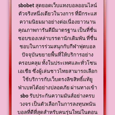
sbobet
สุดยอดเว็บแทงบอลออนไลน์
ตัวจริงหนึ่งเดียวในวงการ ที่มีกระแส
ความนิยมมาอย่างต่อเนื่องยาวนาน
คุณภาพการันตีมีมาตรฐาน เป็นที่ชื่น
ชอบของเหล่าบรรดานักเดิมพัน ที่ชื่น
ชอบในการร่วมสนุกกับกีฬาฟุตบอล
ปัจจุบันขยายพื้นที่ให้บริการอย่าง
ครอบคลุม ทั้งในประเทศและทั่วโซน
เอเชีย ซึ่งผู้เล่นชาวไทยสามารถเลือก
ใช้บริการกับเว็บตรงลิขสิทธิ์แท้ยู
ฟ่าเบทได้อย่างปลอดภัย ผ่านทางเข้า
sbo
รับประกันความมันส์อย่างครบ
วงจร เป็นตัวเลือกในการลงทุนพนัน
บอลที่ดีที่สุดสำหรับคนรุ่นใหม่ในตอน