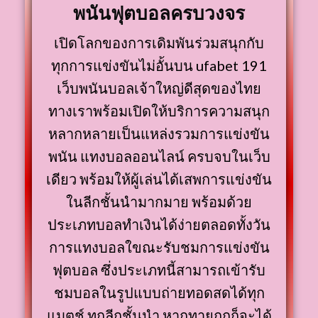
พนันฟุตบอลครบวงจร
เปิดโลกของการเดิมพันร่วมสนุกกับ
ทุกการแข่งขันไม่อั้นบน ufabet 191
เว็บพนันบอลเจ้าใหญ่ดีสุดของไทย
ทางเราพร้อมเปิดให้บริการความสนุก
หลากหลายเป็นแหล่งรวมการแข่งขัน
พนัน แทงบอลออนไลน์ ครบจบในเว็บ
เดียว พร้อมให้ผู้เล่นได้เสพการแข่งขัน
ในลีกชั้นนำมากมาย พร้อมด้วย
ประเภทบอลทำเงินได้ง่ายตลอดทั้งวัน
การแทงบอลใขณะรับชมการแข่งขัน
ฟุตบอล ซึ่งประเภทนี้สามารถเข้ารับ
ชมบอลในรูปแบบถ่ายทอดสดได้ทุก
แมตช์ ทุกลีกชั้นนำ หากทายถูกก็จะได้