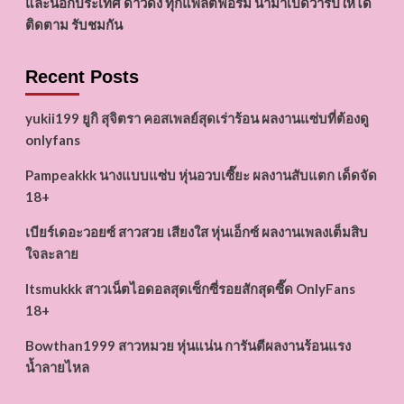
และนอกประเทศ ดาวดัง ทุกแพลตฟอร์ม นำมาเปิดวาร์ปให้ได้
ติดตาม รับชมกัน
Recent Posts
yukii199 ยูกิ สุจิตรา คอสเพลย์สุดเร่าร้อน ผลงานแซ่บที่ต้องดู
onlyfans
Pampeakkk นางแบบแซ่บ หุ่นอวบเซี๊ยะ ผลงานสับแตก เด็ดจัด
18+
เบียร์เดอะวอยซ์ สาวสวย เสียงใส หุ่นเอ็กซ์ ผลงานเพลงเต็มสิบ
ใจละลาย
Itsmukkk สาวเน็ตไอดอลสุดเซ็กซี่รอยสักสุดซี๊ด OnlyFans
18+
Bowthan1999 สาวหมวย หุ่นแน่น การันตีผลงานร้อนแรง
น้ำลายไหล