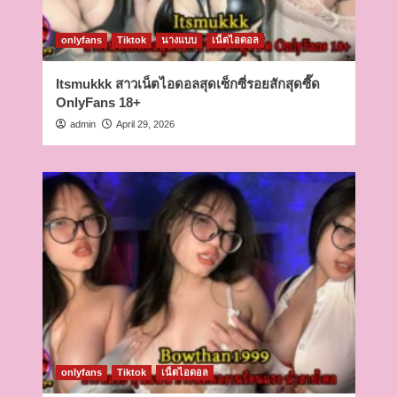
onlyfans
Tiktok
นางแบบ
เน็ตไอดอล
Itsmukkk สาวเน็ตไอดอลสุดเซ็กซี่รอยสักสุดซี๊ด
OnlyFans 18+
admin
April 29, 2026
onlyfans
Tiktok
เน็ตไอดอล