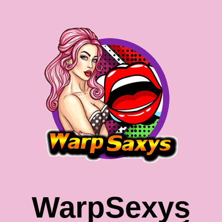
Skip
to
content
WarpSexys