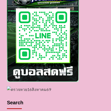
หอม
มม’ม
เน็ต
ไอ
ดอล
นาง
แบบ
สาว
ฮอต
ดาว
วีเค
Onlyfans18+
Search