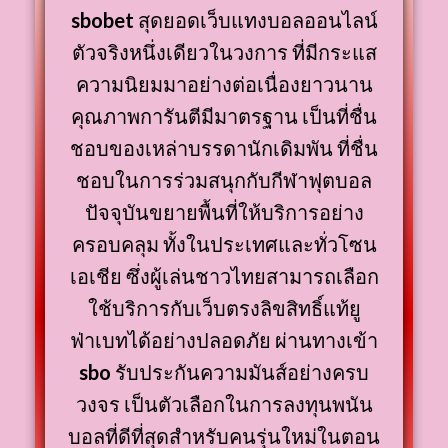
sbobet
สุดยอดเว็บแทงบอลออนไลน์
ตัวจริงหนึ่งเดียวในวงการ ที่มีกระแส
ความนิยมมาอย่างต่อเนื่องยาวนาน
คุณภาพการันตีมีมาตรฐาน เป็นที่ชื่น
ชอบของเหล่าบรรดานักเดิมพัน ที่ชื่น
ชอบในการร่วมสนุกกับกีฬาฟุตบอล
ปัจจุบันขยายพื้นที่ให้บริการอย่าง
ครอบคลุม ทั้งในประเทศและทั่วโซน
เอเชีย ซึ่งผู้เล่นชาวไทยสามารถเลือก
ใช้บริการกับเว็บตรงลิขสิทธิ์แท้ยู
ฟ่าเบทได้อย่างปลอดภัย ผ่านทางเข้า
sbo
รับประกันความมันส์อย่างครบ
วงจร เป็นตัวเลือกในการลงทุนพนัน
บอลที่ดีที่สุดสำหรับคนรุ่นใหม่ในตอน