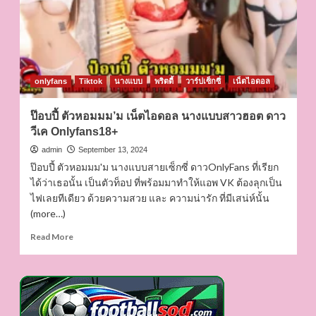
onlyfans
Tiktok
นางแบบ
พริตตี้
วาร์ปเซ็กซี่
เน็ตไอดอล
ป๊อบปี้ ตัวหอมมม’ม เน็ตไอดอล นางแบบสาวฮอต ดาว
วีเค Onlyfans18+
admin
September 13, 2024
ป๊อบปี้ ตัวหอมมม'ม นางแบบสายเซ็กซี่ ดาวOnlyFans ที่เรียก
ได้ว่าเธอนั้น เป็นตัวท็อป ที่พร้อมมาทำให้แอพ VK ต้องลุกเป็น
ไฟเลยทีเดียว ด้วยความสวย และ ความน่ารัก ที่มีเสน่ห์นั้น
(more…)
Read
Read More
more
about
ป๊
อบ
ปี้
ตัว