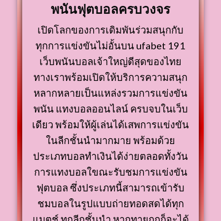
พนันฟุตบอลครบวงจร
เปิดโลกของการเดิมพันร่วมสนุกกับ
ทุกการแข่งขันไม่อั้นบน ufabet 191
เว็บพนันบอลเจ้าใหญ่ดีสุดของไทย
ทางเราพร้อมเปิดให้บริการความสนุก
หลากหลายเป็นแหล่งรวมการแข่งขัน
พนัน แทงบอลออนไลน์ ครบจบในเว็บ
เดียว พร้อมให้ผู้เล่นได้เสพการแข่งขัน
ในลีกชั้นนำมากมาย พร้อมด้วย
ประเภทบอลทำเงินได้ง่ายตลอดทั้งวัน
การแทงบอลใขณะรับชมการแข่งขัน
ฟุตบอล ซึ่งประเภทนี้สามารถเข้ารับ
ชมบอลในรูปแบบถ่ายทอดสดได้ทุก
แมตช์ ทุกลีกชั้นนำ หากทายถูกก็จะได้