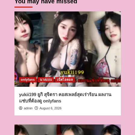
You may have missed
onlyfans
นางแบบ
เน็ตไอดอล
yukii199 ยูกิ สุจิตรา คอสเพลย์สุดเร่าร้อน ผลงาน
แซ่บที่ต้องดู onlyfans
admin
August 6, 2026