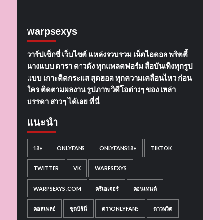
warpsexys
วาร์ปเซ็กซี่ เว็บไซต์ แหล่งรวบรวม เน็ตไอดอล พริตตี้
นางแบบ ดารา ดาวดัง ทุกแพ
ลต
ฟอ
ร์
ม สื่อบันเทิงทุกรูป
แบบ เกาะติดกระแส สุดฮอต ทุกความเคลื่อนไหว ก่อน
ใคร ติดตามผลงาน รูปภาพ วิดีโอต่างๆ ของ เหล่า
บรรดา สาวๆ ได้เลย ที่นี่
แนะนำ
18+
ONLYFANS
ONLYFANS18+
TIKTOK
TWITTER
VK
WARPSEXYS
WARPSEXYS .COM
ครีเอเตอร์
คอนเทนต์
คอสเพลย์
ชุดบิกินี่
ดาวONLYFANS
ดาวทวิต