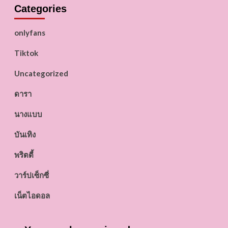
Categories
onlyfans
Tiktok
Uncategorized
ดารา
นางแบบ
บันเทิง
พริตตี้
วาร์ปเซ็กซี่
เน็ตไอดอล