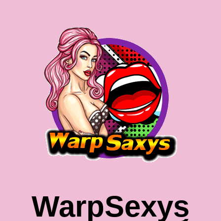
Skip
to
content
WarpSexys