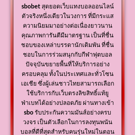
sbobet
สุดยอดเว็บแทงบอลออนไลน์
ตัวจริงหนึ่งเดียวในวงการ ที่มีกระแส
ความนิยมมาอย่างต่อเนื่องยาวนาน
คุณภาพการันตีมีมาตรฐาน เป็นที่ชื่น
ชอบของเหล่าบรรดานักเดิมพัน ที่ชื่น
ชอบในการร่วมสนุกกับกีฬาฟุตบอล
ปัจจุบันขยายพื้นที่ให้บริการอย่าง
ครอบคลุม ทั้งในประเทศและทั่วโซน
เอเชีย ซึ่งผู้เล่นชาวไทยสามารถเลือก
ใช้บริการกับเว็บตรงลิขสิทธิ์แท้ยู
ฟ่าเบทได้อย่างปลอดภัย ผ่านทางเข้า
sbo
รับประกันความมันส์อย่างครบ
วงจร เป็นตัวเลือกในการลงทุนพนัน
บอลที่ดีที่สุดสำหรับคนรุ่นใหม่ในตอน