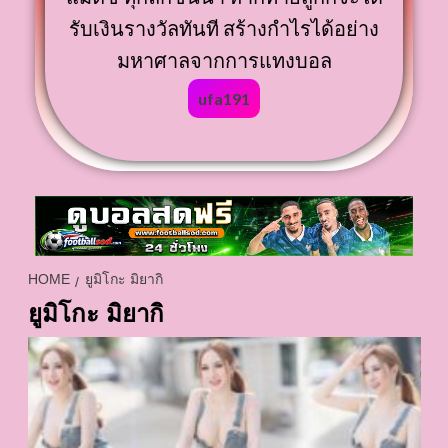
รับเงินรางวัลทันที สร้างกำไรได้อย่าง
มหาศาลจากการแทงบอล
ufa191
HOME
ยูมิโกะ มิยากิ
ยูมิโกะ มิยากิ
doo