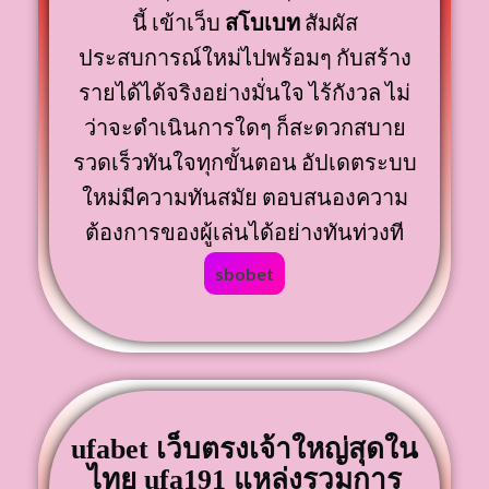
นี้ เข้าเว็บ
สโบเบท
สัมผัส
ประสบการณ์ใหม่ไปพร้อมๆ กับสร้าง
รายได้ได้จริงอย่างมั่นใจ ไร้กังวล ไม่
ว่าจะดำเนินการใดๆ ก็สะดวกสบาย
รวดเร็วทันใจทุกขั้นตอน อัปเดตระบบ
ใหม่มีความทันสมัย ตอบสนองความ
ต้องการของผู้เล่นได้อย่างทันท่วงที
sbobet
ufabet
เว็บตรงเจ้าใหญ่สุดใน
ไทย
ufa191
แหล่งรวมการ