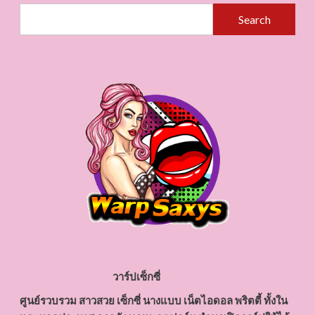
Search
วาร์ปเซ็กซี่
ศูนย์รวบรวม สาวสวย เซ็กซี่ นางแบบ เน็ตไอดอล พริตตี้ ทั้งใน