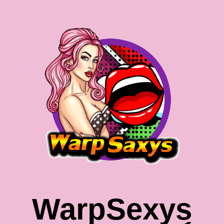
Skip
to
content
WarpSexys