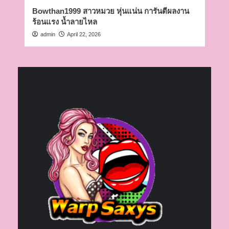
Bowthan1999 สาวหมวย หุ่นแน่น การันตีผลงาน
ร้อนแรง น้ำลายไหล
admin
April 22, 2026