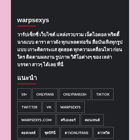
warpsexys
วาร์ปเซ็กซี่ เว็บไซต์ แหล่งรวบรวม เน็ตไอดอล พริตตี้
นางแบบ ดารา ดาวดัง ทุกแพ
ลต
ฟอ
ร์
ม สื่อบันเทิงทุกรูป
แบบ เกาะติดกระแส สุดฮอต ทุกความเคลื่อนไหว ก่อน
ใคร ติดตามผลงาน รูปภาพ วิดีโอต่างๆ ของ เหล่า
บรรดา สาวๆ ได้เลย ที่นี่
แนะนำ
18+
ONLYFANS
ONLYFANS18+
TIKTOK
TWITTER
VK
WARPSEXYS
WARPSEXYS .COM
ครีเอเตอร์
คอนเทนต์
คอสเพลย์
ชุดบิกินี่
ดาวONLYFANS
ดาวทวิต