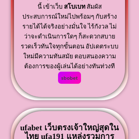
นี้ เข้าเว็บ
สโบเบท
สัมผัส
ประสบการณ์ใหม่ไปพร้อมๆ กับสร้าง
รายได้ได้จริงอย่างมั่นใจ ไร้กังวล ไม่
ว่าจะดำเนินการใดๆ ก็สะดวกสบาย
รวดเร็วทันใจทุกขั้นตอน อัปเดตระบบ
ใหม่มีความทันสมัย ตอบสนองความ
ต้องการของผู้เล่นได้อย่างทันท่วงที
sbobet
ufabet
เว็บตรงเจ้าใหญ่สุดใน
ไทย
ufa191
แหล่งรวมการ