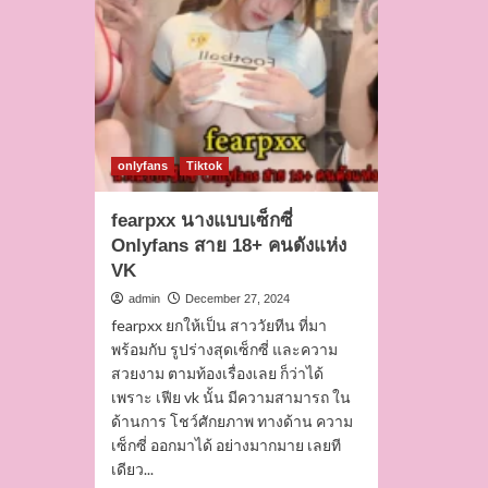
onlyfans
Tiktok
fearpxx นางแบบเซ็กซี่
Onlyfans สาย 18+ คนดังแห่ง
VK
admin
December 27, 2024
fearpxx ยกให้เป็น สาววัยทีน ที่มา
พร้อมกับ รูปร่างสุดเซ็กซี่ และความ
สวยงาม ตามท้องเรื่องเลย ก็ว่าได้
เพราะ เฟีย vk นั้น มีความสามารถ ใน
ด้านการ โชว์ศักยภาพ ทางด้าน ความ
เซ็กซี่ ออกมาได้ อย่างมากมาย เลยที
เดียว...