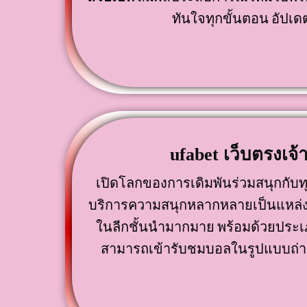
ทันใจทุกขั้นตอน อัปเ
ufabet
เว็บตรงเจ
เปิดโลกของการเดิมพันร่วมสนุกกับทุ
บริการความสนุกหลากหลายเป็นแหล่งร
ในลีกชั้นนำมากมาย พร้อมด้วยประเ
สามารถเข้ารับชมบอลในรูปแบบถ่ายทอ