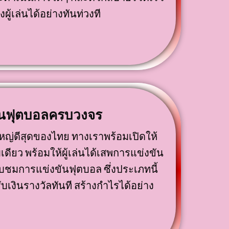
เล่นได้อย่างทันท่วงที
นฟุตบอลครบวงจร
หญ่ดีสุดของไทย ทางเราพร้อมเปิดให้
ว พร้อมให้ผู้เล่นได้เสพการแข่งขัน
ชมการแข่งขันฟุตบอล ซึ่งประเภทนี้
เงินรางวัลทันที สร้างกำไรได้อย่าง