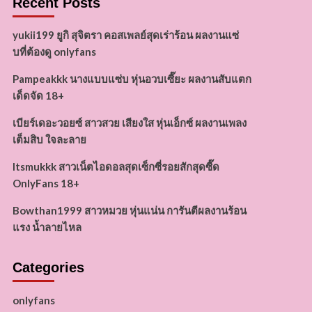
Recent Posts
yukii199 ยูกิ สุจิตรา คอสเพลย์สุดเร่าร้อน ผลงานแซ่
บที่ต้องดู onlyfans
Pampeakkk นางแบบแซ่บ หุ่นอวบเซี๊ยะ ผลงานสับแตก
เด็ดจัด 18+
เบียร์เดอะวอยซ์ สาวสวย เสียงใส หุ่นเอ็กซ์ ผลงานเพลง
เต็มสิบ ใจละลาย
Itsmukkk สาวเน็ตไอดอลสุดเซ็กซี่รอยสักสุดซี๊ด
OnlyFans 18+
Bowthan1999 สาวหมวย หุ่นแน่น การันตีผลงานร้อน
แรง น้ำลายไหล
Categories
onlyfans