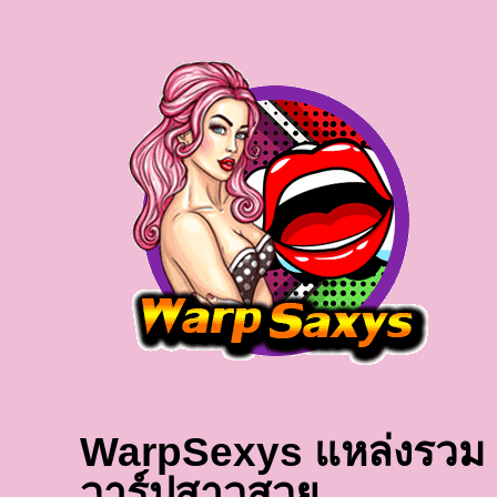
Skip
to
content
WarpSexys แหล่งรวม
วาร์ปสาวสวย