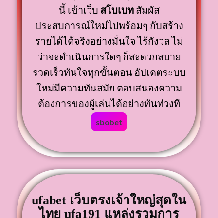
นี้ เข้าเว็บ
สโบเบท
สัมผัส
ประสบการณ์ใหม่ไปพร้อมๆ กับสร้าง
รายได้ได้จริงอย่างมั่นใจ ไร้กังวล ไม่
ว่าจะดำเนินการใดๆ ก็สะดวกสบาย
รวดเร็วทันใจทุกขั้นตอน อัปเดตระบบ
ใหม่มีความทันสมัย ตอบสนองความ
ต้องการของผู้เล่นได้อย่างทันท่วงที
sbobet
ufabet
เว็บตรงเจ้าใหญ่สุดใน
ไทย
ufa191
แหล่งรวมการ