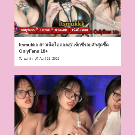
onlyfans
Tiktok
นางแบบ
เน็ตไอดอล
Itsmukkk สาวเน็ตไอดอลสุดเซ็กซี่รอยสักสุดซี๊ด
OnlyFans 18+
admin
April 29, 2026