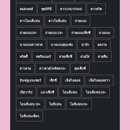
คอสเพลย์
ชุดบิกินี่
ดาวONLYFANS
ดาวทวิต
ดาวโอนลี่แฟน
ดาวโอลี่แฟน
ถ่ายแบบ
ถ่ายแบบ18+
ถ่ายแบบ 18+
ถ่ายแบบเซ็กซี่
นางแบบ
นางแบบสาวสวย
นางแบบหุ่นแซ่บ
น่ารัก
ผลงาน
พริตตี้
สตรีมเมอร์
สวยเซ็กซี่
สวยใส
สายหื่น
สาวสวย
สาวสวยไลฟ์สด18+
สุดเซ็กซี่
อินฟลูเอนเซอร์
เซ็กซี่
เน็ตไอดอล
เน็ตไอดอลสาว
เปิดวาร์ป
แนวเซ็กซี่
โอนลี่แฟน
โอนลี่แฟน18+
โอนลี่แฟน 18+
โอลี่แฟน
โอลี่แฟน18+
โอลี่แฟนเด็ดๆ