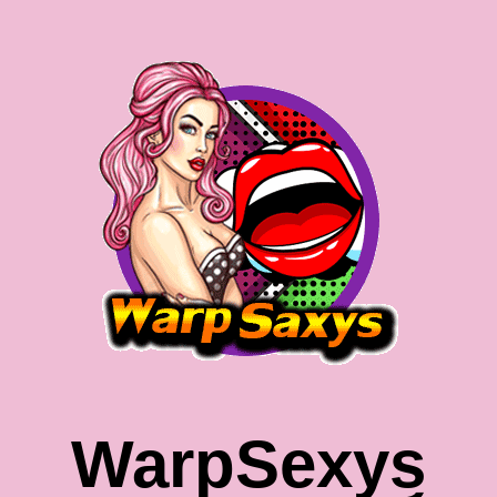
Skip
to
content
WarpSexys