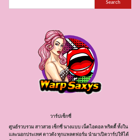
Search
วาร์ปเซ็กซี่
ศูนย์รวบรวม สาวสวย เซ็กซี่ นางแบบ เน็ตไอดอล พริตตี้ ทั้งใน
และนอกประเทศ ดาวดัง ทุกแพลตฟอร์ม นำมาเปิดวาร์ปให้ได้