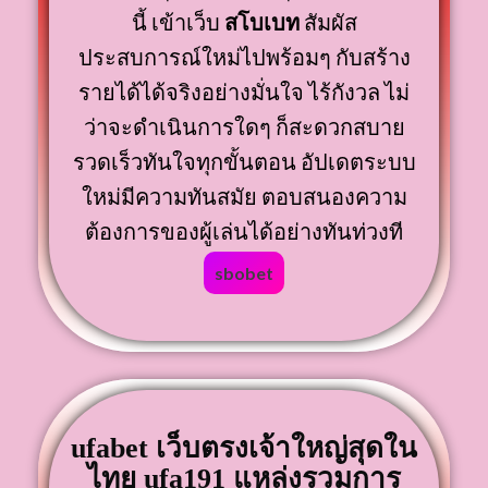
นี้ เข้าเว็บ
สโบเบท
สัมผัส
ประสบการณ์ใหม่ไปพร้อมๆ กับสร้าง
รายได้ได้จริงอย่างมั่นใจ ไร้กังวล ไม่
ว่าจะดำเนินการใดๆ ก็สะดวกสบาย
รวดเร็วทันใจทุกขั้นตอน อัปเดตระบบ
ใหม่มีความทันสมัย ตอบสนองความ
ต้องการของผู้เล่นได้อย่างทันท่วงที
sbobet
ufabet
เว็บตรงเจ้าใหญ่สุดใน
ไทย
ufa191
แหล่งรวมการ