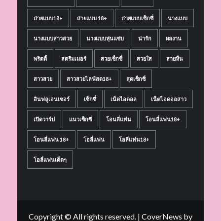
ถ่ายแบบ18+
ถ่ายแบบ 18+
ถ่ายแบบเซ็กซี่
นางแบบ
นางแบบสาวสวย
นางแบบหุ่นแซ่บ
น่ารัก
ผลงาน
พริตตี้
สตรีมเมอร์
สวยเซ็กซี่
สวยใส
สายหื่น
สาวสวย
สาวสวยไลฟ์สด18+
สุดเซ็กซี่
อินฟลูเอนเซอร์
เซ็กซี่
เน็ตไอดอล
เน็ตไอดอลสาว
เปิดวาร์ป
แนวเซ็กซี่
โอนลี่แฟน
โอนลี่แฟน18+
โอนลี่แฟน 18+
โอลี่แฟน
โอลี่แฟน18+
โอลี่แฟนเด็ดๆ
Copyright © All rights reserved.
|
CoverNews
by