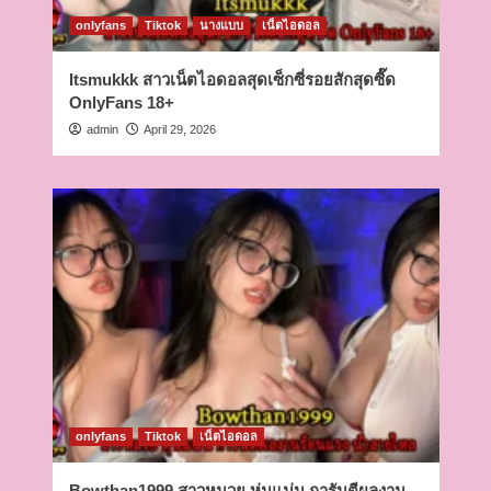
onlyfans
Tiktok
นางแบบ
เน็ตไอดอล
Itsmukkk สาวเน็ตไอดอลสุดเซ็กซี่รอยสักสุดซี๊ด
OnlyFans 18+
admin
April 29, 2026
onlyfans
Tiktok
เน็ตไอดอล
Bowthan1999 สาวหมวย หุ่นแน่น การันตีผลงาน