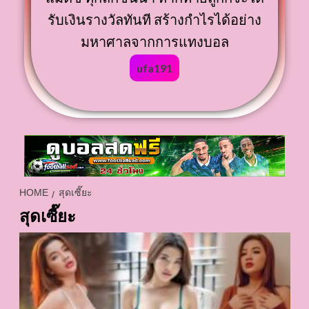
รับเงินรางวัลทันที สร้างกำไรได้อย่าง
มหาศาลจากการแทงบอล
ufa191
HOME
สุดเซี๊ยะ
สุดเซี๊ยะ
doo