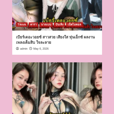
Tiktok
ดารา
นางแบบ
บันเทิง
เน็ตไอดอล
เบียร์เดอะวอยซ์ สาวสวย เสียงใส หุ่นเอ็กซ์ ผลงาน
เพลงเต็มสิบ ใจละลาย
admin
May 6, 2026