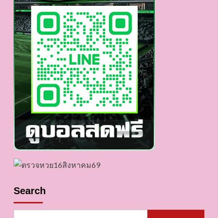
วาร์
ป
สาว
ไทย
สไตล์
สาย
ฝ.
หน้า
คม
หุ่น
ดี
เซ็กซี่
ถึงใจ
Search