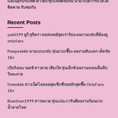
และนอกประเทศ ดาวดัง ทุกแพลตฟอร์ม นำมาเปิดวาร์ปให้ได้
ติดตาม รับชมกัน
Recent Posts
yukii199 ยูกิ สุจิตรา คอสเพลย์สุดเร่าร้อน ผลงานแซ่บที่ต้องดู
onlyfans
Pampeakkk นางแบบแซ่บ หุ่นอวบเซี๊ยะ ผลงานสับแตก เด็ดจัด
18+
เบียร์เดอะวอยซ์ สาวสวย เสียงใส หุ่นเอ็กซ์ ผลงานเพลงเต็มสิบ
ใจละลาย
Itsmukkk สาวเน็ตไอดอลสุดเซ็กซี่รอยสักสุดซี๊ด OnlyFans
18+
Bowthan1999 สาวหมวย หุ่นแน่น การันตีผลงานร้อนแรง
น้ำลายไหล