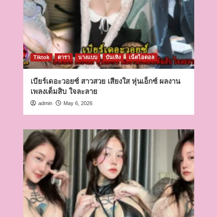
Tiktok
ดารา
นางแบบ
บันเทิง
เน็ตไอดอล
เบียร์เดอะวอยซ์ สาวสวย เสียงใส หุ่นเอ็กซ์ ผลงาน
เพลงเต็มสิบ ใจละลาย
admin
May 6, 2026