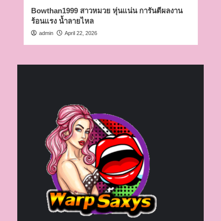
Bowthan1999 สาวหมวย หุ่นแน่น การันตีผลงาน
ร้อนแรง น้ำลายไหล
admin
April 22, 2026