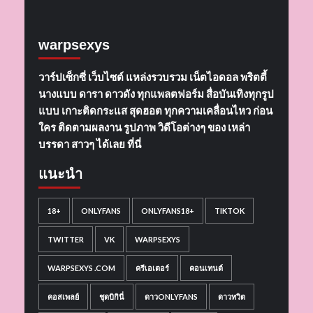
warpsexys
วาร์ปเซ็กซี่ เว็บไซต์ แหล่งรวบรวม เน็ตไอดอล พริตตี้
นางแบบ ดารา ดาวดัง ทุกแพ
ลต
ฟอ
ร์
ม สื่อบันเทิงทุกรูป
แบบ เกาะติดกระแส สุดฮอต ทุกความเคลื่อนไหว ก่อน
ใคร ติดตามผลงาน รูปภาพ วิดีโอต่างๆ ของ เหล่า
บรรดา สาวๆ ได้เลย ที่นี่
แนะนำ
18+
ONLYFANS
ONLYFANS18+
TIKTOK
TWITTER
VK
WARPSEXYS
WARPSEXYS .COM
ครีเอเตอร์
คอนเทนต์
คอสเพลย์
ชุดบิกินี่
ดาวONLYFANS
ดาวทวิต