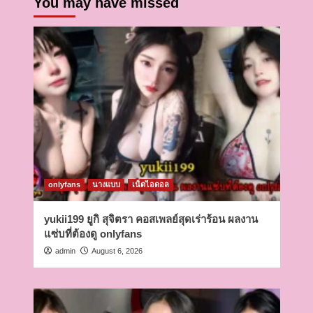
You may have missed
onlyfans
นางแบบ
เน็ตไอดอล
yukii199 ยูกิ สุจิตรา คอสเพลย์สุดเร่าร้อน ผลงาน
แซ่บที่ต้องดู onlyfans
admin
August 6, 2026