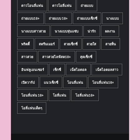
ดาวโอนลี่แฟน
ดาวโอลี่แฟน
ถ่ายแบบ
ถ่ายแบบ18+
ถ่ายแบบ 18+
ถ่ายแบบเซ็กซี่
นางแบบ
นางแบบสาวสวย
นางแบบหุ่นแซ่บ
น่ารัก
ผลงาน
พริตตี้
สตรีมเมอร์
สวยเซ็กซี่
สวยใส
สายหื่น
สาวสวย
สาวสวยไลฟ์สด18+
สุดเซ็กซี่
อินฟลูเอนเซอร์
เซ็กซี่
เน็ตไอดอล
เน็ตไอดอลสาว
เปิดวาร์ป
แนวเซ็กซี่
โอนลี่แฟน
โอนลี่แฟน18+
โอนลี่แฟน 18+
โอลี่แฟน
โอลี่แฟน18+
โอลี่แฟนเด็ดๆ