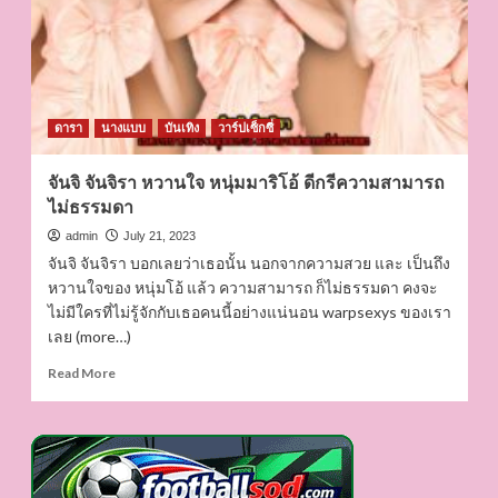
ดารา
นางแบบ
บันเทิง
วาร์ปเซ็กซี่
จันจิ จันจิรา หวานใจ หนุ่มมาริโอ้ ดีกรีความสามารถ
ไม่ธรรมดา
admin
July 21, 2023
จันจิ จันจิรา บอกเลยว่าเธอนั้น นอกจากความสวย และ เป็นถึง
หวานใจของ หนุ่มโอ้ แล้ว ความสามารถ ก็ไม่ธรรมดา คงจะ
ไม่มีใครที่ไม่รู้จักกับเธอคนนี้อย่างแน่นอน warpsexys ของเรา
เลย (more…)
Read
Read More
more
about
จัน
จิ
จัน
จิรา