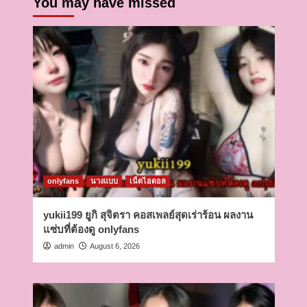
You may have missed
onlyfans
นางแบบ
เน็ตไอดอล
yukii199 ยูกิ สุจิตรา คอสเพลย์สุดเร่าร้อน ผลงาน
แซ่บที่ต้องดู onlyfans
admin
August 6, 2026