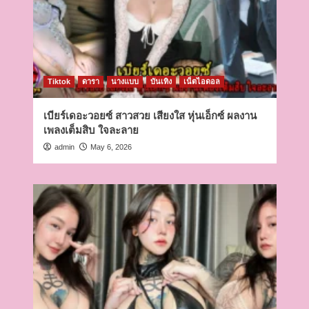
Tiktok
ดารา
นางแบบ
บันเทิง
เน็ตไอดอล
เบียร์เดอะวอยซ์ สาวสวย เสียงใส หุ่นเอ็กซ์ ผลงาน
เพลงเต็มสิบ ใจละลาย
admin
May 6, 2026