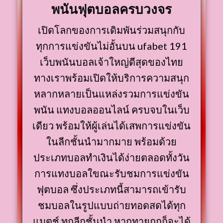
พนันฟุตบอลครบวงจร
เปิดโลกของการเดิมพันร่วมสนุกกับ
ทุกการแข่งขันไม่อั้นบน ufabet 191
เว็บพนันบอลเจ้าใหญ่ดีสุดของไทย
ทางเราพร้อมเปิดให้บริการความสนุก
หลากหลายเป็นแหล่งรวมการแข่งขัน
พนัน แทงบอลออนไลน์ ครบจบในเว็บ
เดียว พร้อมให้ผู้เล่นได้เสพการแข่งขัน
ในลีกชั้นนำมากมาย พร้อมด้วย
ประเภทบอลทำเงินได้ง่ายตลอดทั้งวัน
การแทงบอลใขณะรับชมการแข่งขัน
ฟุตบอล ซึ่งประเภทนี้สามารถเข้ารับ
ชมบอลในรูปแบบถ่ายทอดสดได้ทุก
แมตช์ ทุกลีกชั้นนำ หากทายถูกก็จะได้