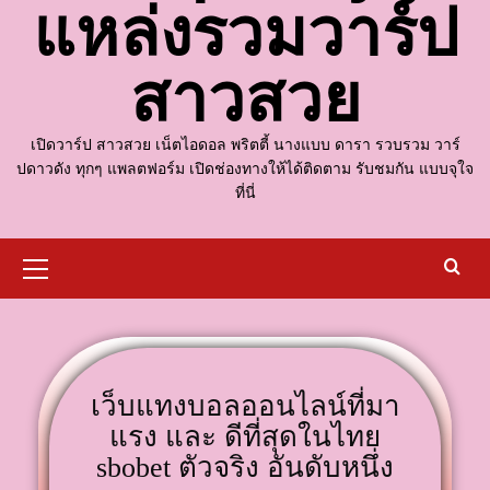
แหล่งรวมวาร์ป
สาวสวย
เปิดวาร์ป สาวสวย เน็ตไอดอล พริตตี้ นางแบบ ดารา รวบรวม วาร์
ปดาวดัง ทุกๆ แพลตฟอร์ม เปิดช่องทางให้ได้ติดตาม รับชมกัน แบบจุใจ
ที่นี่
Primary
Menu
เว็บแทงบอลออนไลน์ที่มา
แรง และ ดีที่สุดในไทย
sbobet
ตัวจริง อันดับหนึ่ง