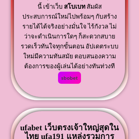
นี้ เข้าเว็บ
สโบเบท
สัมผัส
ประสบการณ์ใหม่ไปพร้อมๆ กับสร้าง
รายได้ได้จริงอย่างมั่นใจ ไร้กังวล ไม่
ว่าจะดำเนินการใดๆ ก็สะดวกสบาย
รวดเร็วทันใจทุกขั้นตอน อัปเดตระบบ
ใหม่มีความทันสมัย ตอบสนองความ
ต้องการของผู้เล่นได้อย่างทันท่วงที
sbobet
ufabet
เว็บตรงเจ้าใหญ่สุดใน
ไทย
ufa191
แหล่งรวมการ