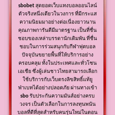
sbobet
สุดยอดเว็บแทงบอลออนไลน์
ตัวจริงหนึ่งเดียวในวงการ ที่มีกระแส
ความนิยมมาอย่างต่อเนื่องยาวนาน
คุณภาพการันตีมีมาตรฐาน เป็นที่ชื่น
ชอบของเหล่าบรรดานักเดิมพัน ที่ชื่น
ชอบในการร่วมสนุกกับกีฬาฟุตบอล
ปัจจุบันขยายพื้นที่ให้บริการอย่าง
ครอบคลุม ทั้งในประเทศและทั่วโซน
เอเชีย ซึ่งผู้เล่นชาวไทยสามารถเลือก
ใช้บริการกับเว็บตรงลิขสิทธิ์แท้ยู
ฟ่าเบทได้อย่างปลอดภัย ผ่านทางเข้า
sbo
รับประกันความมันส์อย่างครบ
วงจร เป็นตัวเลือกในการลงทุนพนัน
บอลที่ดีที่สุดสำหรับคนรุ่นใหม่ในตอน