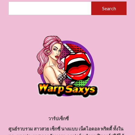
Search
วาร์ปเซ็กซี่
ศูนย์รวบรวม สาวสวย เซ็กซี่ นางแบบ เน็ตไอดอล พริตตี้ ทั้งใน