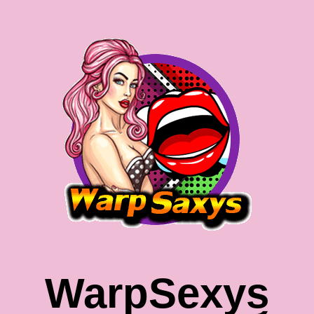
Skip
to
content
WarpSexys