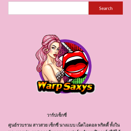
Search
วาร์ปเซ็กซี่
ศูนย์รวบรวม สาวสวย เซ็กซี่ นางแบบ เน็ตไอดอล พริตตี้ ทั้งใน