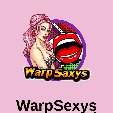
Skip
to
content
WarpSexys