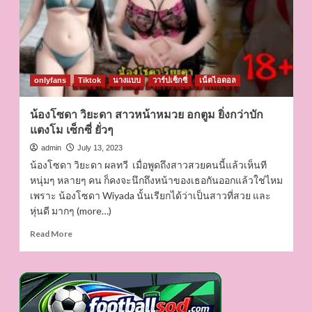
onlyfans
Tiktok
นางแบบ
วาร์ปเซ็กซี่
เน็ตไอดอล
น้องโซดา วิยะดา สาวหน้าหมวย อกตูม ยิ่งกว่าบัก
แตงโม เซ็กซี่ ยั่วๆ
admin
July 13, 2023
น้องโซดา วิยะดา ผลทวี เมื่อพูดถึงสาวสวยคนนี้แล้วเห็นที
หนุ่มๆ หลายๆ คน ก็คงจะนึกถึงหน้าของเธอกันออกแล้วใช่ไหม
เพราะ น้องโซดา Wiyada นั้นเรียกได้ว่าเป็นสาวที่สวย และ
หุ่นดี มากๆ (more…)
Read
Read More
more
about
น้อง
โซดา
วิ
ยะดา