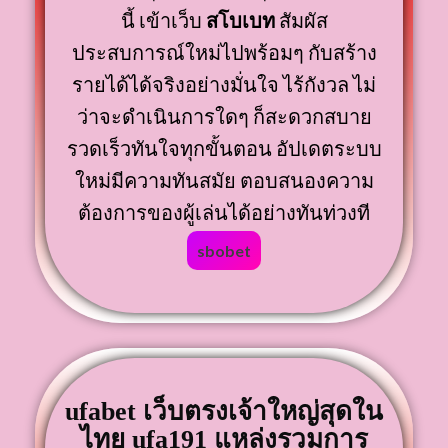
นี้ เข้าเว็บ
สโบเบท
สัมผัส
ประสบการณ์ใหม่ไปพร้อมๆ กับสร้าง
รายได้ได้จริงอย่างมั่นใจ ไร้กังวล ไม่
ว่าจะดำเนินการใดๆ ก็สะดวกสบาย
รวดเร็วทันใจทุกขั้นตอน อัปเดตระบบ
ใหม่มีความทันสมัย ตอบสนองความ
ต้องการของผู้เล่นได้อย่างทันท่วงที
sbobet
ufabet
เว็บตรงเจ้าใหญ่สุดใน
ไทย
ufa191
แหล่งรวมการ