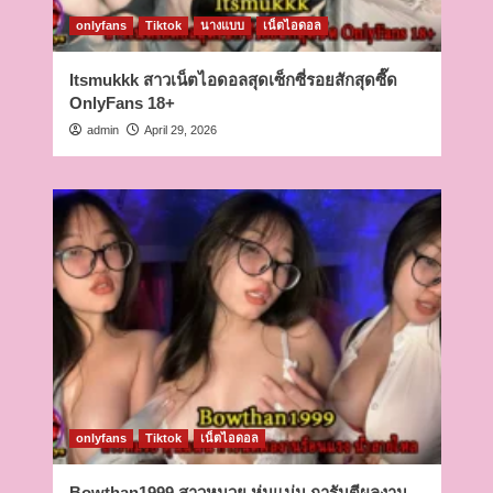
onlyfans
Tiktok
นางแบบ
เน็ตไอดอล
Itsmukkk สาวเน็ตไอดอลสุดเซ็กซี่รอยสักสุดซี๊ด
OnlyFans 18+
admin
April 29, 2026
onlyfans
Tiktok
เน็ตไอดอล
Bowthan1999 สาวหมวย หุ่นแน่น การันตีผลงาน