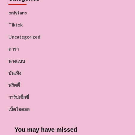
onlyfans
Tiktok
Uncategorized
ดารา
นางแบบ
บันเทิง
พริตตี้
วาร์ปเซ็กซี่
เน็ตไอดอล
You may have missed