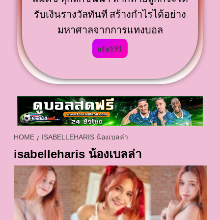
รับเงินรางวัลทันที สร้างกำไรได้อย่าง
มหาศาลจากการแทงบอล
ufa191
HOME
ISABELLEHARIS น้องเบลล่า
isabelleharis น้องเบลล่า
doo