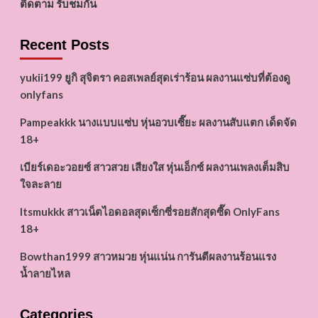
ติดตาม รับชมกัน
Recent Posts
yukii199 ยูกิ สุจิตรา คอสเพลย์สุดเร่าร้อน ผลงานแซ่บที่ต้องดู
onlyfans
Pampeakkk นางแบบแซ่บ หุ่นอวบเซี๊ยะ ผลงานสับแตก เด็ดจัด
18+
เบียร์เดอะวอยซ์ สาวสวย เสียงใส หุ่นเอ็กซ์ ผลงานเพลงเต็มสิบ
ใจละลาย
Itsmukkk สาวเน็ตไอดอลสุดเซ็กซี่รอยสักสุดซี๊ด OnlyFans
18+
Bowthan1999 สาวหมวย หุ่นแน่น การันตีผลงานร้อนแรง
น้ำลายไหล
Categories