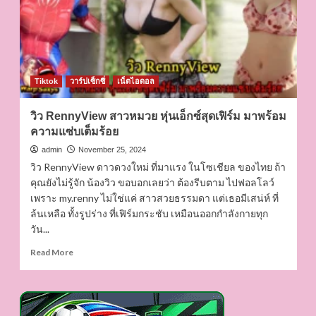
Tiktok
วาร์ปเซ็กซี่
เน็ตไอดอล
วิว RennyView สาวหมวย หุ่นเอ็กซ์สุดเฟิร์ม มาพร้อม
ความแซ่บเต็มร้อย
admin
November 25, 2024
วิว RennyView ดาวดวงใหม่ ที่มาแรง ในโซเชียล ของไทย ถ้า
คุณยังไม่รู้จัก น้องวิว ขอบอกเลยว่า ต้องรีบตาม ไปฟอลโลว์
เพราะ my.renny ไม่ใช่แค่ สาวสวยธรรมดา แต่เธอมีเสน่ห์ ที่
ล้นเหลือ ทั้งรูปร่าง ที่เฟิร์มกระชับ เหมือนออกกำลังกายทุก
วัน...
Read
Read More
more
about
วิว
RennyView