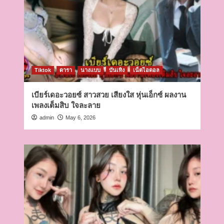
Tiktok
ดารา
นางแบบ
บันเทิง
เน็ตไอดอล
เบียร์เดอะวอยซ์ สาวสวย เสียงใส หุ่นเอ็กซ์ ผลงาน
เพลงเต็มสิบ ใจละลาย
admin
May 6, 2026