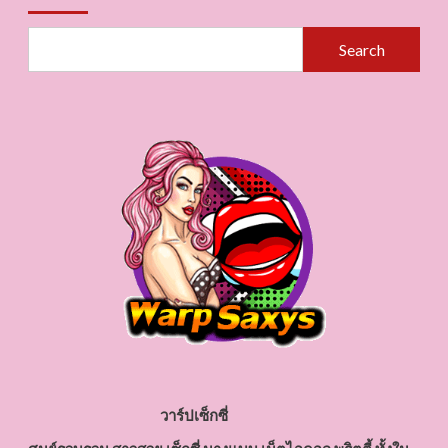
Search
วาร์ปเซ็กซี่