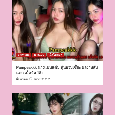
onlyfans
นางแบบ
เน็ตไอดอล
Pampeakkk นางแบบแซ่บ หุ่นอวบเซี๊ยะ ผลงานสับ
แตก เด็ดจัด 18+
admin
June 22, 2026