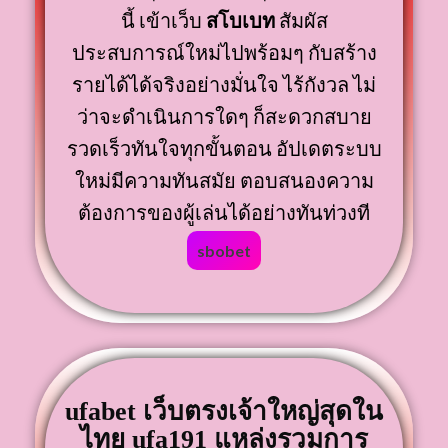
นี้ เข้าเว็บ
สโบเบท
สัมผัส
ประสบการณ์ใหม่ไปพร้อมๆ กับสร้าง
รายได้ได้จริงอย่างมั่นใจ ไร้กังวล ไม่
ว่าจะดำเนินการใดๆ ก็สะดวกสบาย
รวดเร็วทันใจทุกขั้นตอน อัปเดตระบบ
ใหม่มีความทันสมัย ตอบสนองความ
ต้องการของผู้เล่นได้อย่างทันท่วงที
sbobet
ufabet
เว็บตรงเจ้าใหญ่สุดใน
ไทย
ufa191
แหล่งรวมการ