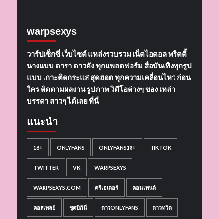
warpsexys
วาร์ปเซ็กซี่ เว็บไซต์ แหล่งรวบรวม เน็ตไอดอล พริตตี้
นางแบบ ดารา ดาวดัง ทุกแพ
ลต
ฟอ
ร์
ม สื่อบันเทิงทุกรูป
แบบ เกาะติดกระแส สุดฮอต ทุกความเคลื่อนไหว ก่อน
ใคร ติดตามผลงาน รูปภาพ วิดีโอต่างๆ ของ เหล่า
บรรดา สาวๆ ได้เลย ที่นี่
แนะนำ
18+
ONLYFANS
ONLYFANS18+
TIKTOK
TWITTER
VK
WARPSEXYS
WARPSEXYS .COM
ครีเอเตอร์
คอนเทนต์
คอสเพลย์
ชุดบิกินี่
ดาวONLYFANS
ดาวทวิต