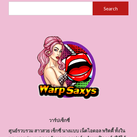
Search
วาร์ปเซ็กซี่
ศูนย์รวบรวม สาวสวย เซ็กซี่ นางแบบ เน็ตไอดอล พริตตี้ ทั้งใน