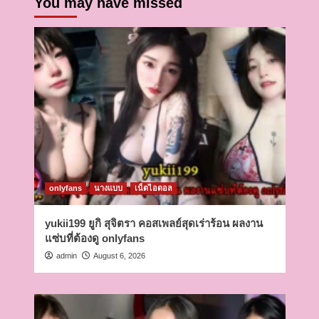
You may have missed
onlyfans
นางแบบ
เน็ตไอดอล
yukii199 ยูกิ สุจิตรา คอสเพลย์สุดเร่าร้อน ผลงาน
แซ่บที่ต้องดู onlyfans
admin
August 6, 2026