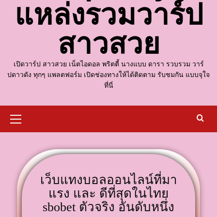
แหล่งรวมวาร์ป
สาวสวย
เปิดวาร์ป สาวสวย เน็ตไอดอล พริตตี้ นางแบบ ดารา รวบรวม วาร์
ปดาวดัง ทุกๆ แพลตฟอร์ม เปิดช่องทางให้ได้ติดตาม รับชมกัน แบบจุใจ
ที่นี่
Primary
Menu
เว็บแทงบอลออนไลน์ที่มา
แรง และ ดีที่สุดในไทย
sbobet
ตัวจริง อันดับหนึ่ง