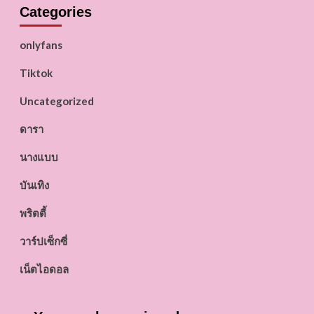
Categories
onlyfans
Tiktok
Uncategorized
ดารา
นางแบบ
บันเทิง
พริตตี้
วาร์ปเซ็กซี่
เน็ตไอดอล