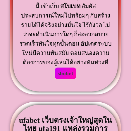
นี้ เข้าเว็บ
สโบเบท
สัมผัส
ประสบการณ์ใหม่ไปพร้อมๆ กับสร้าง
รายได้ได้จริงอย่างมั่นใจ ไร้กังวล ไม่
ว่าจะดำเนินการใดๆ ก็สะดวกสบาย
รวดเร็วทันใจทุกขั้นตอน อัปเดตระบบ
ใหม่มีความทันสมัย ตอบสนองความ
ต้องการของผู้เล่นได้อย่างทันท่วงที
sbobet
ufabet
เว็บตรงเจ้าใหญ่สุดใน
ไทย
ufa191
แหล่งรวมการ