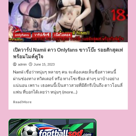
onlyfans
วาร์ปเซ็กซี่
เน็ตไอดอล
เปิดวาร์ป Namii ดาว Onlyfans ขาวโบ๊ะ รอยสักสุดเท่
พร้อมไมค์คู่ใจ
admin
June 15, 2023
Namii เชื่อว่าหนุ่มๆ หลายๆ คน จะต้องเคยเห็นชื่อสาวคนนี้
ผ่านช่องทาง ทวิตเตอร์ หรือ ทางโซเชียล ต่างๆ มาบ้างอย่าง
แน่นอน เพราะ เธอคนนี้เป็นสาวสวยที่มีดีกรีเป็นถึง ดาวโอนลี่
แฟน ที่บอกได้เลยว่า หนุ่มๆ (more…)
Read
Read More
more
about
เปิด
วาร์
ป
Namii