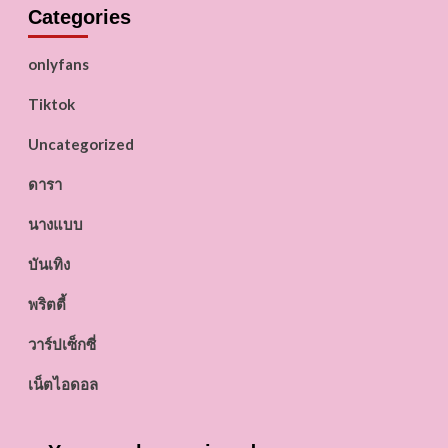
Categories
onlyfans
Tiktok
Uncategorized
ดารา
นางแบบ
บันเทิง
พริตตี้
วาร์ปเซ็กซี่
เน็ตไอดอล