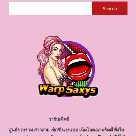
Search
วาร์ปเซ็กซี่
ศูนย์รวบรวม สาวสวย เซ็กซี่ นางแบบ เน็ตไอดอล พริตตี้ ทั้งใน