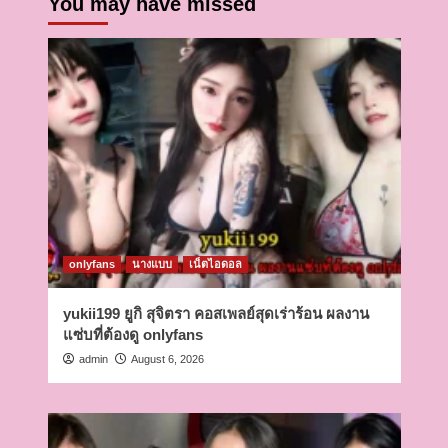
You may have missed
onlyfans
นางแบบ
เน็ตไอดอล
yukii199 ยูกิ สุจิตรา คอสเพลย์สุดเร่าร้อน ผลงาน
แซ่บที่ต้องดู onlyfans
admin
August 6, 2026