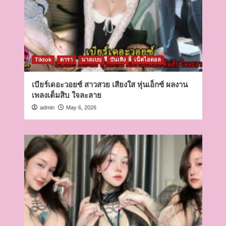
Tiktok
ดารา
นางแบบ
บันเทิง
เน็ตไอดอล
เบียร์เดอะวอยซ์ สาวสวย เสียงใส หุ่นเอ็กซ์ ผลงาน
เพลงเต็มสิบ ใจละลาย
admin
May 6, 2026