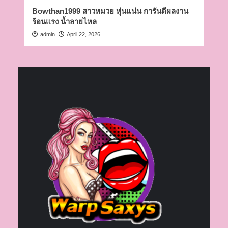
Bowthan1999 สาวหมวย หุ่นแน่น การันตีผลงาน
ร้อนแรง น้ำลายไหล
admin
April 22, 2026