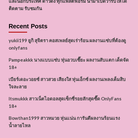
และนอกประเทศ ดาวดัง ทุกแพลตฟอร์ม นำมาเปิดวาร์ปให้ได้
ติดตาม รับชมกัน
Recent Posts
yukii199 ยูกิ สุจิตรา คอสเพลย์สุดเร่าร้อน ผลงานแซ่บที่ต้องดู
onlyfans
Pampeakkk นางแบบแซ่บ หุ่นอวบเซี๊ยะ ผลงานสับแตก เด็ดจัด
18+
เบียร์เดอะวอยซ์ สาวสวย เสียงใส หุ่นเอ็กซ์ ผลงานเพลงเต็มสิบ
ใจละลาย
Itsmukkk สาวเน็ตไอดอลสุดเซ็กซี่รอยสักสุดซี๊ด OnlyFans
18+
Bowthan1999 สาวหมวย หุ่นแน่น การันตีผลงานร้อนแรง
น้ำลายไหล