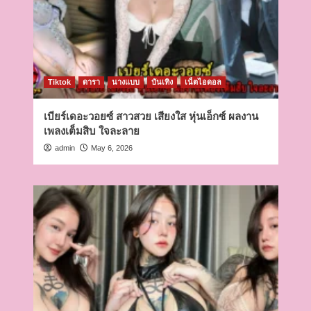
Tiktok
ดารา
นางแบบ
บันเทิง
เน็ตไอดอล
เบียร์เดอะวอยซ์ สาวสวย เสียงใส หุ่นเอ็กซ์ ผลงาน
เพลงเต็มสิบ ใจละลาย
admin
May 6, 2026