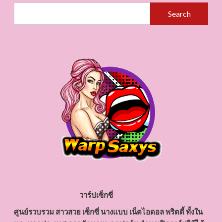
Search
วาร์ปเซ็กซี่
ศูนย์รวบรวม สาวสวย เซ็กซี่ นางแบบ เน็ตไอดอล พริตตี้ ทั้งใน