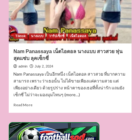
Tiktok
นางแบบ
วาร์ปเซ็กซี่
เน็ตไอดอล
Nam Panassaya เน็ตไอดอล นางแบบ สาวสวย หุ่น
สุดแซ่บ ลุคเซ็กซี่
admin
July 2, 2024
Nam Panassaya เป็นอีกหนึ่ง เน็ตไอดอล สาวสวย ที่มากความ
สามารถ เพราะว่าเธอนั้น ไม่ได้ขายเพียงแค่ความสวย แต่
เพียงอย่างเดียว ด้วยรูปร่าง หน้าตาของเธอที่ทั้งน่ารัก แถมยัง
เซ็กซี่ ไม่ว่าจะมองมุมไหนๆ (more…)
Read
Read More
more
about
Nam
Panassaya
เน็ต
ไอ