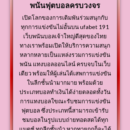
พนันฟุตบอลครบวงจร
เปิดโลกของการเดิมพันร่วมสนุกกับ
ทุกการแข่งขันไม่อั้นบน ufabet 191
เว็บพนันบอลเจ้าใหญ่ดีสุดของไทย
ทางเราพร้อมเปิดให้บริการความสนุก
หลากหลายเป็นแหล่งรวมการแข่งขัน
พนัน แทงบอลออนไลน์ ครบจบในเว็บ
เดียว พร้อมให้ผู้เล่นได้เสพการแข่งขัน
ในลีกชั้นนำมากมาย พร้อมด้วย
ประเภทบอลทำเงินได้ง่ายตลอดทั้งวัน
การแทงบอลใขณะรับชมการแข่งขัน
ฟุตบอล ซึ่งประเภทนี้สามารถเข้ารับ
ชมบอลในรูปแบบถ่ายทอดสดได้ทุก
แมตช์ ทุกลีกชั้นนำ หากทายถูกก็จะได้