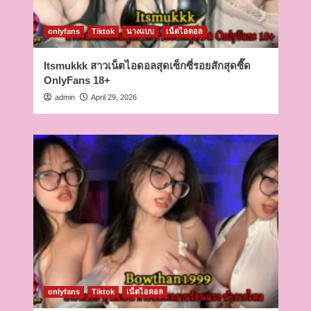
onlyfans
Tiktok
นางแบบ
เน็ตไอดอล
Itsmukkk สาวเน็ตไอดอลสุดเซ็กซี่รอยสักสุดซี๊ด
OnlyFans 18+
admin
April 29, 2026
onlyfans
Tiktok
เน็ตไอดอล