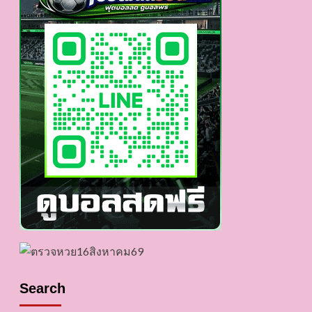
ดอล
นาง
แบบ
สาว
สวย
หุ่น
สุด
แซ่บ
ลุ
ค
เซ็กซี่
Search