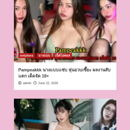
onlyfans
นางแบบ
เน็ตไอดอล
Pampeakkk นางแบบแซ่บ หุ่นอวบเซี๊ยะ ผลงานสับ
แตก เด็ดจัด 18+
admin
June 22, 2026