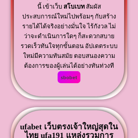
นี้ เข้าเว็บ
สโบเบท
สัมผัส
ประสบการณ์ใหม่ไปพร้อมๆ กับสร้าง
รายได้ได้จริงอย่างมั่นใจ ไร้กังวล ไม่
ว่าจะดำเนินการใดๆ ก็สะดวกสบาย
รวดเร็วทันใจทุกขั้นตอน อัปเดตระบบ
ใหม่มีความทันสมัย ตอบสนองความ
ต้องการของผู้เล่นได้อย่างทันท่วงที
sbobet
ufabet
เว็บตรงเจ้าใหญ่สุดใน
ไทย
ufa191
แหล่งรวมการ