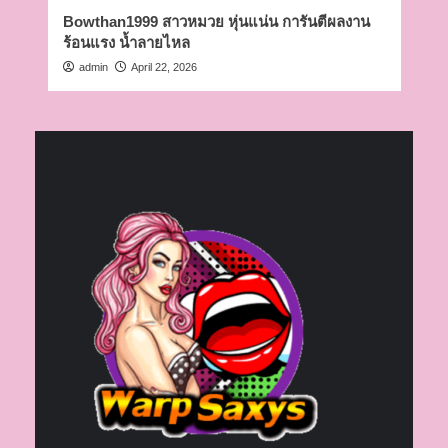
Bowthan1999 สาวหมวย หุ่นแน่น การันตีผลงาน
ร้อนแรง น้ำลายไหล
admin
April 22, 2026