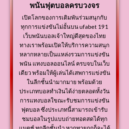
พนันฟุตบอลครบวงจร
เปิดโลกของการเดิมพันร่วมสนุกกับ
ทุกการแข่งขันไม่อั้นบน ufabet 191
เว็บพนันบอลเจ้าใหญ่ดีสุดของไทย
ทางเราพร้อมเปิดให้บริการความสนุก
หลากหลายเป็นแหล่งรวมการแข่งขัน
พนัน แทงบอลออนไลน์ ครบจบในเว็บ
เดียว พร้อมให้ผู้เล่นได้เสพการแข่งขัน
ในลีกชั้นนำมากมาย พร้อมด้วย
ประเภทบอลทำเงินได้ง่ายตลอดทั้งวัน
การแทงบอลใขณะรับชมการแข่งขัน
ฟุตบอล ซึ่งประเภทนี้สามารถเข้ารับ
ชมบอลในรูปแบบถ่ายทอดสดได้ทุก
แมตช์ ทุกลีกชั้นนำ หากทายถูกก็จะได้