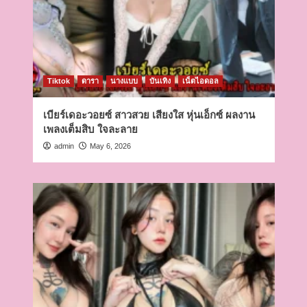
Tiktok
ดารา
นางแบบ
บันเทิง
เน็ตไอดอล
เบียร์เดอะวอยซ์ สาวสวย เสียงใส หุ่นเอ็กซ์ ผลงาน
เพลงเต็มสิบ ใจละลาย
admin
May 6, 2026