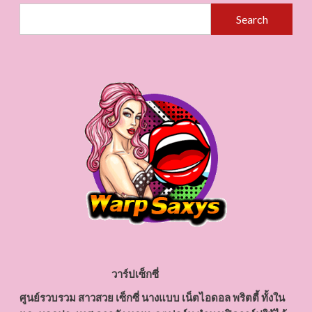
Search
วาร์ปเซ็กซี่
ศูนย์รวบรวม สาวสวย เซ็กซี่ นางแบบ เน็ตไอดอล พริตตี้ ทั้งใน