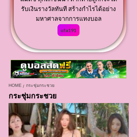
รับเงินรางวัลทันที สร้างกำไรได้อย่าง
มหาศาลจากการแทงบอล
ufa191
HOME
กระชุ่มกระชวย
กระชุ่มกระชวย
doo