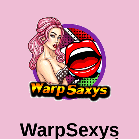
Skip
to
content
WarpSexys