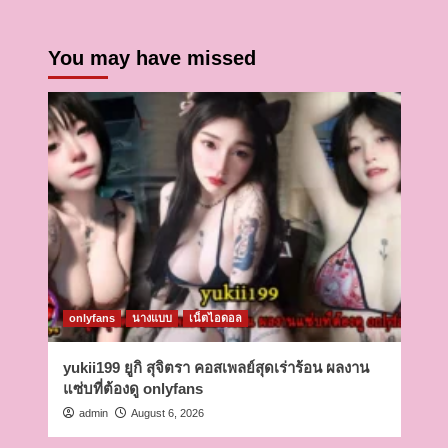
You may have missed
onlyfans
นางแบบ
เน็ตไอดอล
yukii199 ยูกิ สุจิตรา คอสเพลย์สุดเร่าร้อน ผลงาน
แซ่บที่ต้องดู onlyfans
admin
August 6, 2026