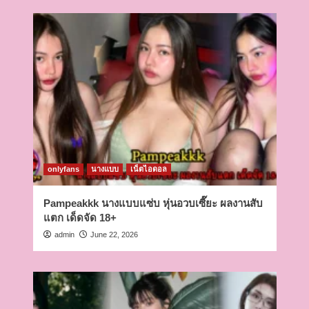
onlyfans
นางแบบ
เน็ตไอดอล
Pampeakkk นางแบบแซ่บ หุ่นอวบเซี๊ยะ ผลงานสับ
แตก เด็ดจัด 18+
admin
June 22, 2026