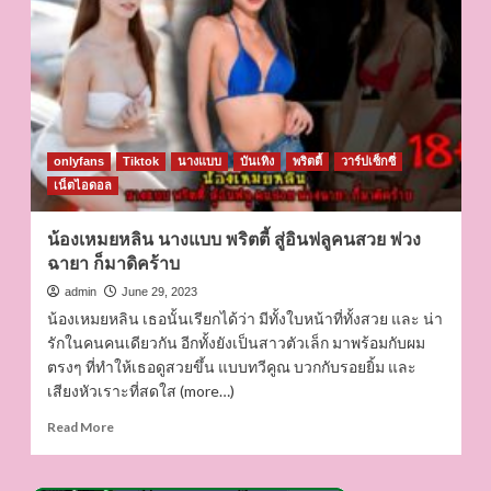
เมย์
หน้า
เป็ด
สาว
สวย
ไท
อิน
onlyfans
Tiktok
นางแบบ
บันเทิง
พริตตี้
วาร์ปเซ็กซี่
ก็
มาดิ
เน็ตไอดอล
ค
ร้าบ
น้องเหมย​หลิน นางแบบ พริตตี้ สู่อินฟลูคนสวย พ่วง
ที่
ฉายา ก็มาดิคร้าบ
ใครๆ
ก็
admin
June 29, 2023
รู้จัก
น้องเหมย​หลิน เธอนั้นเรียกได้ว่า มีทั้งใบหน้าที่ทั้งสวย และ น่า
รักในคนคนเดียวกัน อีกทั้งยังเป็นสาวตัวเล็ก มาพร้อมกับผม
ตรงๆ ที่ทำให้เธอดูสวยขึ้น แบบทวีคูณ บวกกับรอยยิ้ม และ
เสียงหัวเราะที่สดใส (more…)
Read
Read More
more
about
น้อง