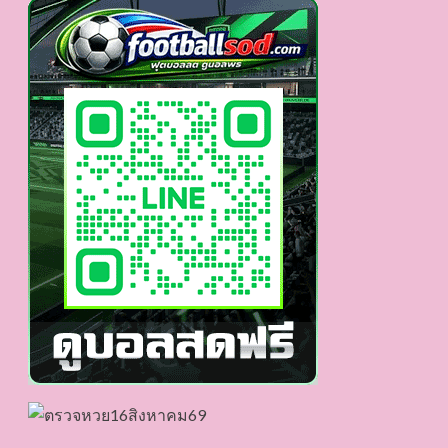
เหมย​
หลิน
นาง
แบบ
พริต
ตี้
สู่
อิน
ฟลู
คน
สวย
พ่วง
ฉายา
ก็
มาดิ
ค
ร้าบ