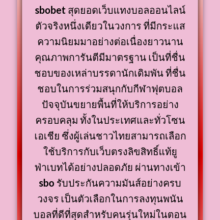
sbobet
สุดยอดเว็บแทงบอลออนไลน์
ตัวจริงหนึ่งเดียวในวงการ ที่มีกระแส
ความนิยมมาอย่างต่อเนื่องยาวนาน
คุณภาพการันตีมีมาตรฐาน เป็นที่ชื่น
ชอบของเหล่าบรรดานักเดิมพัน ที่ชื่น
ชอบในการร่วมสนุกกับกีฬาฟุตบอล
ปัจจุบันขยายพื้นที่ให้บริการอย่าง
ครอบคลุม ทั้งในประเทศและทั่วโซน
เอเชีย ซึ่งผู้เล่นชาวไทยสามารถเลือก
ใช้บริการกับเว็บตรงลิขสิทธิ์แท้ยู
ฟ่าเบทได้อย่างปลอดภัย ผ่านทางเข้า
sbo
รับประกันความมันส์อย่างครบ
วงจร เป็นตัวเลือกในการลงทุนพนัน
บอลที่ดีที่สุดสำหรับคนรุ่นใหม่ในตอน