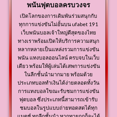
พนันฟุตบอลครบวงจร
เปิดโลกของการเดิมพันร่วมสนุกกับ
ทุกการแข่งขันไม่อั้นบน ufabet 191
เว็บพนันบอลเจ้าใหญ่ดีสุดของไทย
ทางเราพร้อมเปิดให้บริการความสนุก
หลากหลายเป็นแหล่งรวมการแข่งขัน
พนัน แทงบอลออนไลน์ ครบจบในเว็บ
เดียว พร้อมให้ผู้เล่นได้เสพการแข่งขัน
ในลีกชั้นนำมากมาย พร้อมด้วย
ประเภทบอลทำเงินได้ง่ายตลอดทั้งวัน
การแทงบอลใขณะรับชมการแข่งขัน
ฟุตบอล ซึ่งประเภทนี้สามารถเข้ารับ
ชมบอลในรูปแบบถ่ายทอดสดได้ทุก
แมตช์ ทุกลีกชั้นนำ หากทายถูกก็จะได้