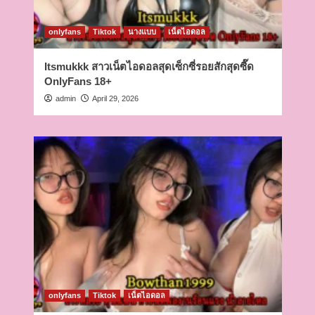
onlyfans
Tiktok
นางแบบ
เน็ตไอดอล
Itsmukkk สาวเน็ตไอดอลสุดเซ็กซี่รอยสักสุดซี๊ด
OnlyFans 18+
admin
April 29, 2026
onlyfans
Tiktok
เน็ตไอดอล