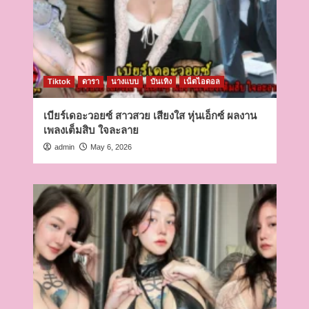
Tiktok
ดารา
นางแบบ
บันเทิง
เน็ตไอดอล
เบียร์เดอะวอยซ์ สาวสวย เสียงใส หุ่นเอ็กซ์ ผลงาน
เพลงเต็มสิบ ใจละลาย
admin
May 6, 2026