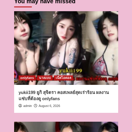
You may have missed
onlyfans
นางแบบ
เน็ตไอดอล
yukii199 ยูกิ สุจิตรา คอสเพลย์สุดเร่าร้อน ผลงาน
แซ่บที่ต้องดู onlyfans
admin
August 6, 2026