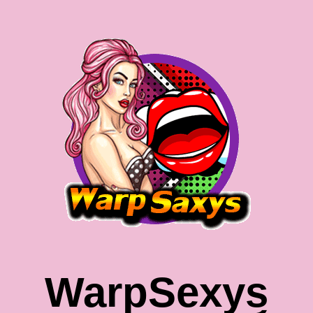
Skip
to
content
WarpSexys