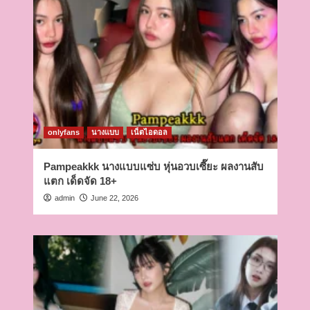
onlyfans
นางแบบ
เน็ตไอดอล
Pampeakkk นางแบบแซ่บ หุ่นอวบเซี๊ยะ ผลงานสับ
แตก เด็ดจัด 18+
admin
June 22, 2026