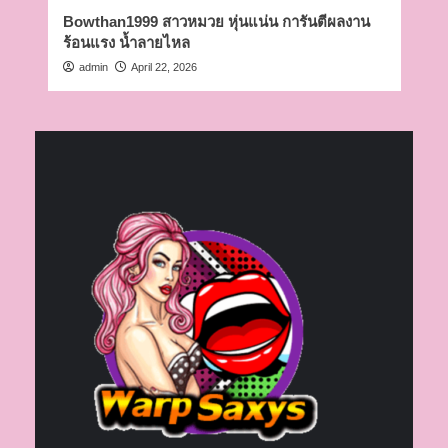
Bowthan1999 สาวหมวย หุ่นแน่น การันตีผลงาน
ร้อนแรง น้ำลายไหล
admin
April 22, 2026