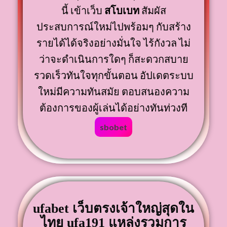
นี้ เข้าเว็บ
สโบเบท
สัมผัส
ประสบการณ์ใหม่ไปพร้อมๆ กับสร้าง
รายได้ได้จริงอย่างมั่นใจ ไร้กังวล ไม่
ว่าจะดำเนินการใดๆ ก็สะดวกสบาย
รวดเร็วทันใจทุกขั้นตอน อัปเดตระบบ
ใหม่มีความทันสมัย ตอบสนองความ
ต้องการของผู้เล่นได้อย่างทันท่วงที
sbobet
ufabet
เว็บตรงเจ้าใหญ่สุดใน
ไทย
ufa191
แหล่งรวมการ