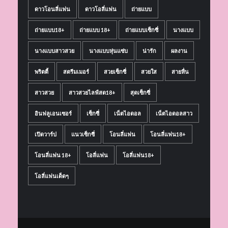
ดาวโอนลี่แฟน
ดาวโอลี่แฟน
ถ่ายแบบ
ถ่ายแบบ18+
ถ่ายแบบ 18+
ถ่ายแบบเซ็กซี่
นางแบบ
นางแบบสาวสวย
นางแบบหุ่นแซ่บ
น่ารัก
ผลงาน
พริตตี้
สตรีมเมอร์
สวยเซ็กซี่
สวยใส
สายหื่น
สาวสวย
สาวสวยไลฟ์สด18+
สุดเซ็กซี่
อินฟลูเอนเซอร์
เซ็กซี่
เน็ตไอดอล
เน็ตไอดอลสาว
เปิดวาร์ป
แนวเซ็กซี่
โอนลี่แฟน
โอนลี่แฟน18+
โอนลี่แฟน 18+
โอลี่แฟน
โอลี่แฟน18+
โอลี่แฟนเด็ดๆ