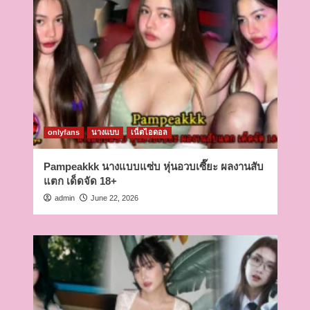
onlyfans
นางแบบ
เน็ตไอดอล
Pampeakkk นางแบบแซ่บ หุ่นอวบเซี๊ยะ ผลงานสับ
แตก เด็ดจัด 18+
admin
June 22, 2026