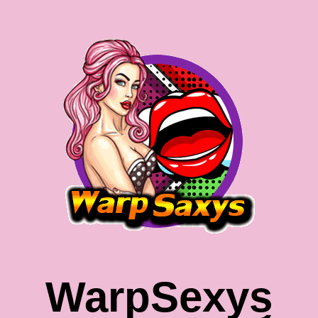
Skip
to
content
WarpSexys