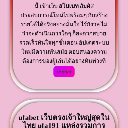
นี้ เข้าเว็บ
สโบเบท
สัมผัส
ประสบการณ์ใหม่ไปพร้อมๆ กับสร้าง
รายได้ได้จริงอย่างมั่นใจ ไร้กังวล ไม่
ว่าจะดำเนินการใดๆ ก็สะดวกสบาย
รวดเร็วทันใจทุกขั้นตอน อัปเดตระบบ
ใหม่มีความทันสมัย ตอบสนองความ
ต้องการของผู้เล่นได้อย่างทันท่วงที
sbobet
ufabet
เว็บตรงเจ้าใหญ่สุดใน
ไทย
ufa191
แหล่งรวมการ