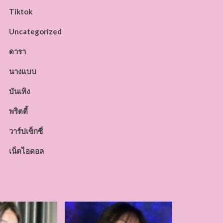
Tiktok
Uncategorized
ดารา
นางแบบ
บันเทิง
พริตตี้
วาร์ปเซ็กซี่
เน็ตไอดอล