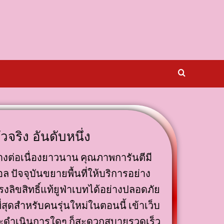
วจริง อันดับหนึ่ง
งต่อเนื่องยาวนาน คุณภาพการันตีมี
 ปัจจุบันขยายพื้นที่ให้บริการอย่าง
งลิขสิทธิ์แท้ยูฟ่าเบทได้อย่างปลอดภัย
สุดสำหรับคนรุ่นใหม่ในตอนนี้ เข้าเว็บ
่าจะดำเนินการใดๆ ก็สะดวกสบายรวดเร็ว