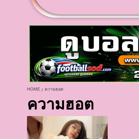
HOME
ความฮอต
ความฮอต