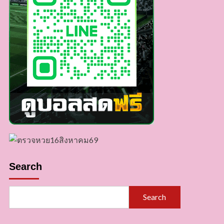
Search
Search