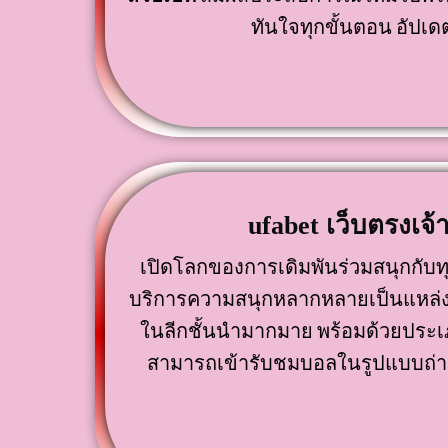
ทันใจทุกขั้นตอน อัปเ
ufabet
เว็บตรงเจ
เปิดโลกของการเดิมพันร่วมสนุกกับทุ
บริการความสนุกหลากหลายเป็นแหล่งร
ในลีกชั้นนำมากมาย พร้อมด้วยประเ
สามารถเข้ารับชมบอลในรูปแบบถ่ายทอ