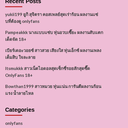
Recent Posts
yukii199 ยูกิ สุจิตรา คอสเพลย์สุดเร่าร้อน ผลงานแซ่
บที่ต้องดู onlyfans
Pampeakkk นางแบบแซ่บ หุ่นอวบเซี๊ยะ ผลงานสับแตก
เด็ดจัด 18+
เบียร์เดอะวอยซ์ สาวสวย เสียงใส หุ่นเอ็กซ์ ผลงานเพลง
เต็มสิบ ใจละลาย
Itsmukkk สาวเน็ตไอดอลสุดเซ็กซี่รอยสักสุดซี๊ด
OnlyFans 18+
Bowthan1999 สาวหมวย หุ่นแน่น การันตีผลงานร้อน
แรง น้ำลายไหล
Categories
onlyfans