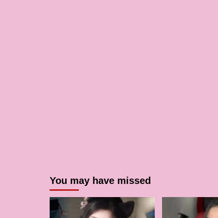
You may have missed