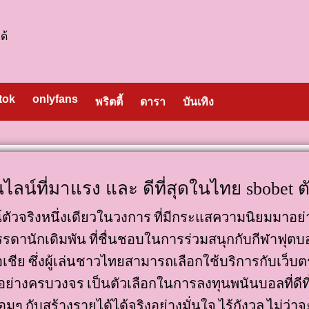
ด้
tok
onlyfans
พริตตี้
ดารา
บันเทิง
ลน์ที่มาแรง และ ดีที่สุดในไทย sbobet
ตั
ัวจริงหนึ่งเดียวในวงการ ที่มีกระแสความนิยมมาอย่า
ดานักเดิมพัน ที่ชื่นชอบในการร่วมสนุกกับกีฬาฟุตบอล
ีย ซึ่งผู้เล่นชาวไทยสามารถเลือกใช้บริการกับเว็บตร
ย่างครบวงจร เป็นตัวเลือกในการลงทุนพนันบอลที่ดีที่
ๆ กับสร้างรายได้ได้จริงอย่างมั่นใจ ไร้กังวล ไม่ว