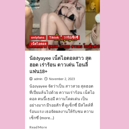
onlyfans
Tiktok
วาร์ปเซ็กซี่
เน็ตไอดอล
น้องyayee เน็ตไอดอลสาว สุด
ฮอต เร่าร้อน ดาวเด่น โอนลี่
แฟน18+
admin
November 2, 2023
น้องyayee จัดว่าเป็น สาวสวย สุดฮอต
ที่เปี่ยมล้นไปด้วย ความเร่าร้อน เน็ตไอ
ดอล คนนี้เธอมี ความโดดเด่น เป็น
อย่างมาก มีรอยสัก ที่ ดูเซ็กซี่ มีสไตล์ที่
ร้อนแรง เธอจัดผลงานให้รับชม ความ
เซ็กซี่ (more…)
Read
Read More