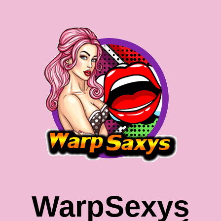
Skip
to
content
WarpSexys