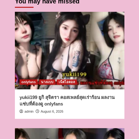
You may have missed
onlyfans
นางแบบ
เน็ตไอดอล
yukii199 ยูกิ สุจิตรา คอสเพลย์สุดเร่าร้อน ผลงาน
แซ่บที่ต้องดู onlyfans
admin
August 6, 2026