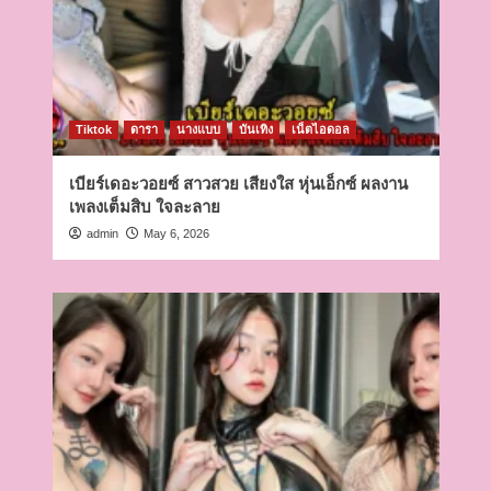
Tiktok
ดารา
นางแบบ
บันเทิง
เน็ตไอดอล
เบียร์เดอะวอยซ์ สาวสวย เสียงใส หุ่นเอ็กซ์ ผลงาน
เพลงเต็มสิบ ใจละลาย
admin
May 6, 2026