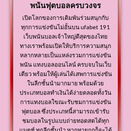
พนันฟุตบอลครบวงจร
เปิดโลกของการเดิมพันร่วมสนุกกับ
ทุกการแข่งขันไม่อั้นบน ufabet 191
เว็บพนันบอลเจ้าใหญ่ดีสุดของไทย
ทางเราพร้อมเปิดให้บริการความสนุก
หลากหลายเป็นแหล่งรวมการแข่งขัน
พนัน แทงบอลออนไลน์ ครบจบในเว็บ
เดียว พร้อมให้ผู้เล่นได้เสพการแข่งขัน
ในลีกชั้นนำมากมาย พร้อมด้วย
ประเภทบอลทำเงินได้ง่ายตลอดทั้งวัน
การแทงบอลใขณะรับชมการแข่งขัน
ฟุตบอล ซึ่งประเภทนี้สามารถเข้ารับ
ชมบอลในรูปแบบถ่ายทอดสดได้ทุก
แมตช์ ทุกลีกชั้นนำ หากทายถูกก็จะได้