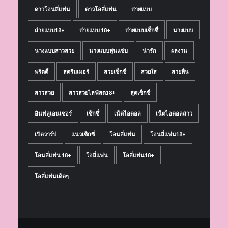
ดาวโอนลี่แฟน
ดาวโอลี่แฟน
ถ่ายแบบ
ถ่ายแบบ18+
ถ่ายแบบ 18+
ถ่ายแบบเซ็กซี่
นางแบบ
นางแบบสาวสวย
นางแบบหุ่นแซ่บ
น่ารัก
ผลงาน
พริตตี้
สตรีมเมอร์
สวยเซ็กซี่
สวยใส
สายหื่น
สาวสวย
สาวสวยไลฟ์สด18+
สุดเซ็กซี่
อินฟลูเอนเซอร์
เซ็กซี่
เน็ตไอดอล
เน็ตไอดอลสาว
เปิดวาร์ป
แนวเซ็กซี่
โอนลี่แฟน
โอนลี่แฟน18+
โอนลี่แฟน 18+
โอลี่แฟน
โอลี่แฟน18+
โอลี่แฟนเด็ดๆ