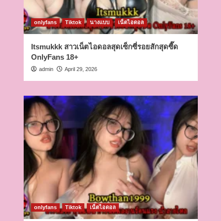
onlyfans
Tiktok
นางแบบ
เน็ตไอดอล
Itsmukkk สาวเน็ตไอดอลสุดเซ็กซี่รอยสักสุดซี๊ด
OnlyFans 18+
admin
April 29, 2026
onlyfans
Tiktok
เน็ตไอดอล