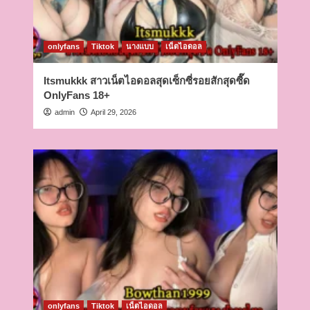
onlyfans
Tiktok
นางแบบ
เน็ตไอดอล
Itsmukkk สาวเน็ตไอดอลสุดเซ็กซี่รอยสักสุดซี๊ด
OnlyFans 18+
admin
April 29, 2026
onlyfans
Tiktok
เน็ตไอดอล