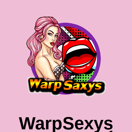
Skip
to
content
WarpSexys