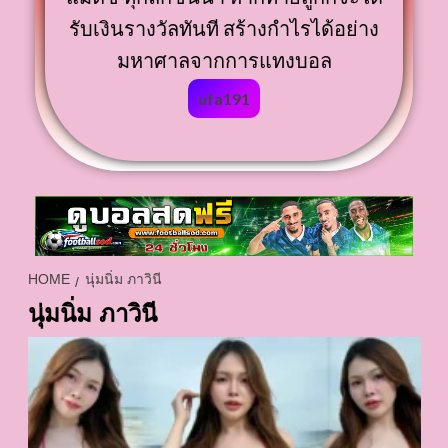
รับเงินรางวัลทันที สร้างกำไรได้อย่าง
มหาศาลจากการแทงบอล
ufa191
HOME
นุ่มนิ่ม ภาวินี
นุ่มนิ่ม ภาวินี
doo