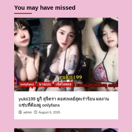
You may have missed
onlyfans
นางแบบ
เน็ตไอดอล
yukii199 ยูกิ สุจิตรา คอสเพลย์สุดเร่าร้อน ผลงาน
แซ่บที่ต้องดู onlyfans
admin
August 6, 2026