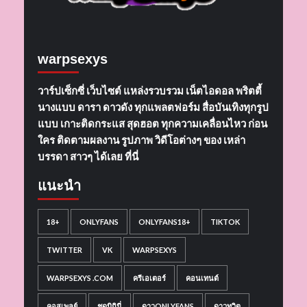
warpsexys
วาร์ปเซ็กซี่ เว็บไซต์ แหล่งรวบรวม เน็ตไอดอล พริตตี้
นางแบบ ดารา ดาวดัง ทุกแพ
ลต
ฟอ
ร์
ม สื่อบันเทิงทุกรูป
แบบ เกาะติดกระแส สุดฮอต ทุกความเคลื่อนไหว ก่อน
ใคร ติดตามผลงาน รูปภาพ วิดีโอต่างๆ ของ เหล่า
บรรดา สาวๆ ได้เลย ที่นี่
แนะนำ
18+
ONLYFANS
ONLYFANS18+
TIKTOK
TWITTER
VK
WARPSEXYS
WARPSEXYS .COM
ครีเอเตอร์
คอนเทนต์
คอสเพลย์
ชุดบิกินี่
ดาวONLYFANS
ดาวทวิต