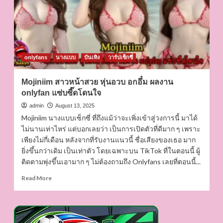
onlyfans
นางแบบ
บันเทิง
วาร์ปเซ็กซี่
Mojiniim สาวหน้าสวย หุ่นอวบ อกอึ๋ม ผลงาน
onlyfan แซ่บซี๊ดโดนใจ
admin
August 13, 2025
Mojiniim นางแบบเซ็กซี่ ที่ถึงแม้ว่าจะเพิ่งเข้าสู่วงการนี้ มาได้
ไม่นานเท่าไหร่ แต่บอกเลยว่า เป็นการเปิดตัวที่ดีมาก ๆ เพราะ
เพียงไม่กี่เดือน หลังจากที่รับงานแนวนี้ ชื่อเสียงของเธอ มาก
ยิ่งขึ้นกว่าเดิม เป็นเท่าตัว โดยเฉพาะบน TikTok ที่ในตอนนี้ ผู้
ติดตามพุ่งขึ้นเอามาก ๆ ไม่ต้องถามถึง Onlyfans เลยที่ตอนนี้...
Read
Read More
more
about
Mojiniim
สาว