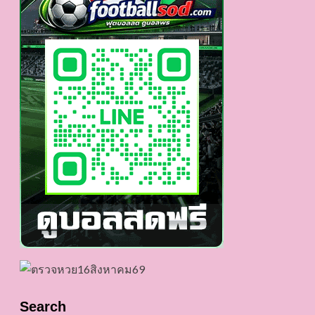
หน้า
สวย
หุ่น
อวบ
อก
อึ๋ม
ผล
งาน
onlyfan
แซ่
บ
ซี๊ด
โดน
ใจ
Search