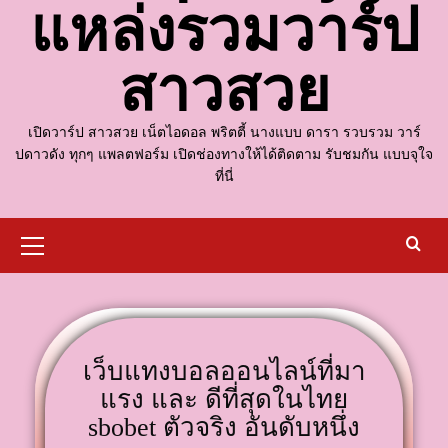
แหล่งรวมวาร์ป
สาวสวย
เปิดวาร์ป สาวสวย เน็ตไอดอล พริตตี้ นางแบบ ดารา รวบรวม วาร์
ปดาวดัง ทุกๆ แพลตฟอร์ม เปิดช่องทางให้ได้ติดตาม รับชมกัน แบบจุใจ
ที่นี่
Primary
Menu
เว็บแทงบอลออนไลน์ที่มา
แรง และ ดีที่สุดในไทย
sbobet
ตัวจริง อันดับหนึ่ง