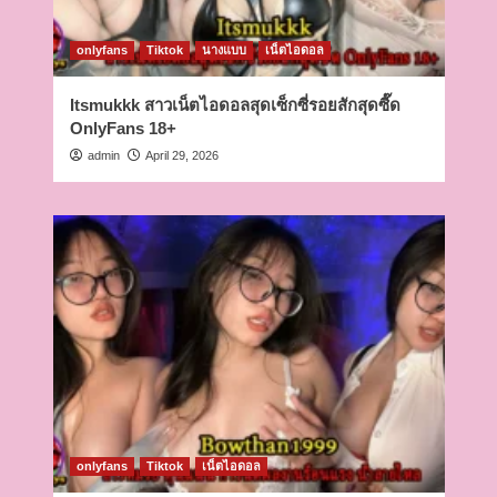
onlyfans
Tiktok
นางแบบ
เน็ตไอดอล
Itsmukkk สาวเน็ตไอดอลสุดเซ็กซี่รอยสักสุดซี๊ด
OnlyFans 18+
admin
April 29, 2026
onlyfans
Tiktok
เน็ตไอดอล