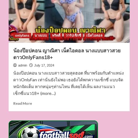
onlyfans
นางแบบ
พริตตี้
วาร์ปเซ็กซี่
เน็ตไอดอล
น้องป๊อปคอน ญาณิศา เน็ตไอดอล นางแบบสาวสวย
ดาวOnlyFans18+
admin
July 17, 2024
น้องป๊อปคอน นางแบบสาวสวยสุดฮอต ที่มาพร้อมกับตำแหน่ง
ดาวOnlyFan เท่านั่นยังไม่พอ เธอยังได้พกความเซ็กซี่ แบบจัด
หนักจัดเต็ม หากหนุ่มๆท่านไหน ที่เคยได้เห็น ผลงานแนว
เซ็กซี่แนว18+ (more…)
Read
Read More
more
about
น้อง
ป๊อป
คอน
ญาณิ