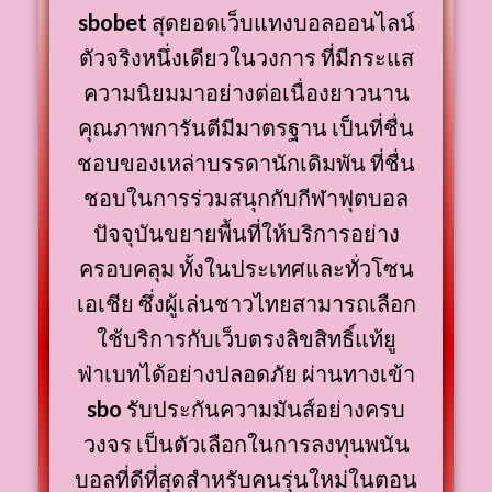
sbobet
สุดยอดเว็บแทงบอลออนไลน์
ตัวจริงหนึ่งเดียวในวงการ ที่มีกระแส
ความนิยมมาอย่างต่อเนื่องยาวนาน
คุณภาพการันตีมีมาตรฐาน เป็นที่ชื่น
ชอบของเหล่าบรรดานักเดิมพัน ที่ชื่น
ชอบในการร่วมสนุกกับกีฬาฟุตบอล
ปัจจุบันขยายพื้นที่ให้บริการอย่าง
ครอบคลุม ทั้งในประเทศและทั่วโซน
เอเชีย ซึ่งผู้เล่นชาวไทยสามารถเลือก
ใช้บริการกับเว็บตรงลิขสิทธิ์แท้ยู
ฟ่าเบทได้อย่างปลอดภัย ผ่านทางเข้า
sbo
รับประกันความมันส์อย่างครบ
วงจร เป็นตัวเลือกในการลงทุนพนัน
บอลที่ดีที่สุดสำหรับคนรุ่นใหม่ในตอน