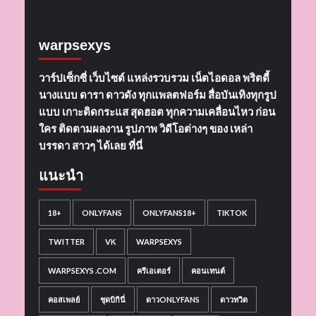
warpsexys
วาร์ปเซ็กซี่ เว็บไซต์ แหล่งรวบรวม เน็ตไอดอล พริตตี้
นางแบบ ดารา ดาวดัง ทุกแพ
ลต
ฟอ
ร์
ม สื่อบันเทิงทุกรูป
แบบ เกาะติดกระแส สุดฮอต ทุกความเคลื่อนไหว ก่อน
ใคร ติดตามผลงาน รูปภาพ วิดีโอต่างๆ ของ เหล่า
บรรดา สาวๆ ได้เลย ที่นี่
แนะนำ
18+
ONLYFANS
ONLYFANS18+
TIKTOK
TWITTER
VK
WARPSEXYS
WARPSEXYS .COM
ครีเอเตอร์
คอนเทนต์
คอสเพลย์
ชุดบิกินี่
ดาวONLYFANS
ดาวทวิต