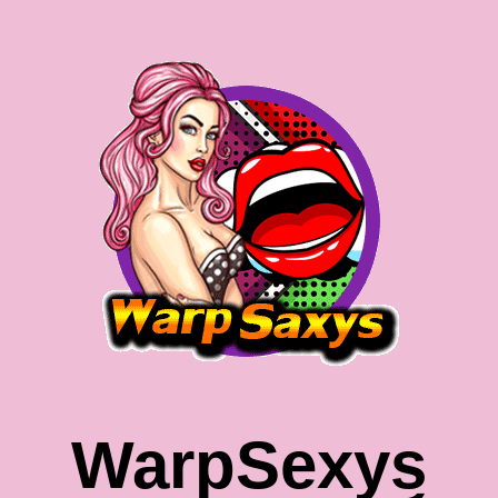
Skip
to
content
WarpSexys