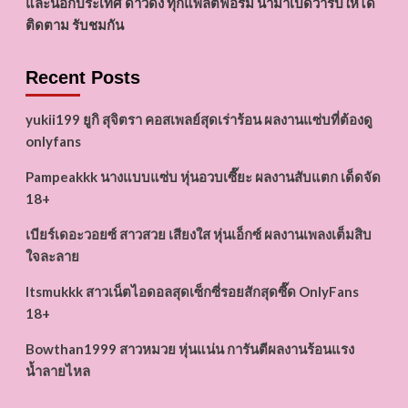
และนอกประเทศ ดาวดัง ทุกแพลตฟอร์ม นำมาเปิดวาร์ปให้ได้
ติดตาม รับชมกัน
Recent Posts
yukii199 ยูกิ สุจิตรา คอสเพลย์สุดเร่าร้อน ผลงานแซ่บที่ต้องดู
onlyfans
Pampeakkk นางแบบแซ่บ หุ่นอวบเซี๊ยะ ผลงานสับแตก เด็ดจัด
18+
เบียร์เดอะวอยซ์ สาวสวย เสียงใส หุ่นเอ็กซ์ ผลงานเพลงเต็มสิบ
ใจละลาย
Itsmukkk สาวเน็ตไอดอลสุดเซ็กซี่รอยสักสุดซี๊ด OnlyFans
18+
Bowthan1999 สาวหมวย หุ่นแน่น การันตีผลงานร้อนแรง
น้ำลายไหล