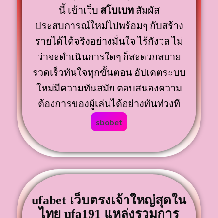
นี้ เข้าเว็บ
สโบเบท
สัมผัส
ประสบการณ์ใหม่ไปพร้อมๆ กับสร้าง
รายได้ได้จริงอย่างมั่นใจ ไร้กังวล ไม่
ว่าจะดำเนินการใดๆ ก็สะดวกสบาย
รวดเร็วทันใจทุกขั้นตอน อัปเดตระบบ
ใหม่มีความทันสมัย ตอบสนองความ
ต้องการของผู้เล่นได้อย่างทันท่วงที
sbobet
ufabet
เว็บตรงเจ้าใหญ่สุดใน
ไทย
ufa191
แหล่งรวมการ