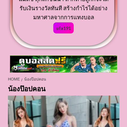
รับเงินรางวัลทันที สร้างกำไรได้อย่าง
มหาศาลจากการแทงบอล
ufa191
HOME
น้องป๊อปคอน
น้องป๊อปคอน
doo