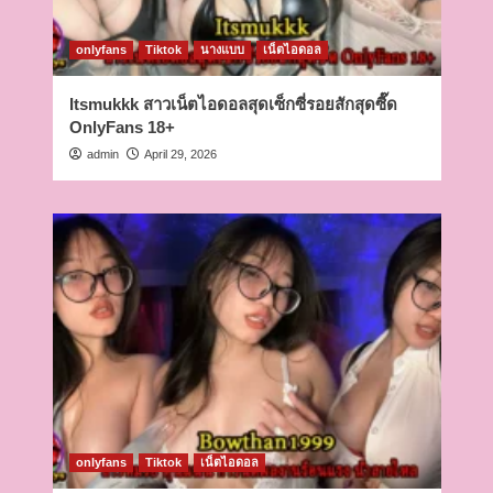
onlyfans
Tiktok
นางแบบ
เน็ตไอดอล
Itsmukkk สาวเน็ตไอดอลสุดเซ็กซี่รอยสักสุดซี๊ด
OnlyFans 18+
admin
April 29, 2026
onlyfans
Tiktok
เน็ตไอดอล