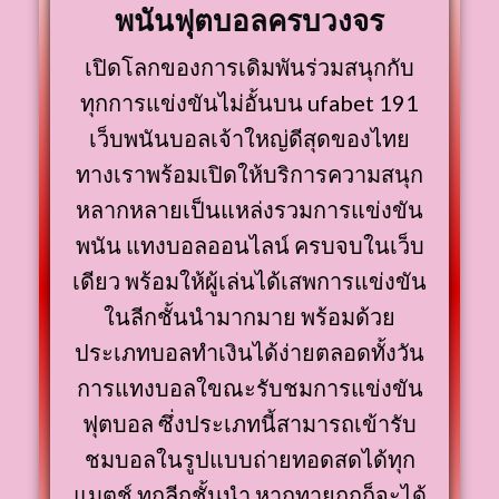
พนันฟุตบอลครบวงจร
เปิดโลกของการเดิมพันร่วมสนุกกับ
ทุกการแข่งขันไม่อั้นบน ufabet 191
เว็บพนันบอลเจ้าใหญ่ดีสุดของไทย
ทางเราพร้อมเปิดให้บริการความสนุก
หลากหลายเป็นแหล่งรวมการแข่งขัน
พนัน แทงบอลออนไลน์ ครบจบในเว็บ
เดียว พร้อมให้ผู้เล่นได้เสพการแข่งขัน
ในลีกชั้นนำมากมาย พร้อมด้วย
ประเภทบอลทำเงินได้ง่ายตลอดทั้งวัน
การแทงบอลใขณะรับชมการแข่งขัน
ฟุตบอล ซึ่งประเภทนี้สามารถเข้ารับ
ชมบอลในรูปแบบถ่ายทอดสดได้ทุก
แมตช์ ทุกลีกชั้นนำ หากทายถูกก็จะได้