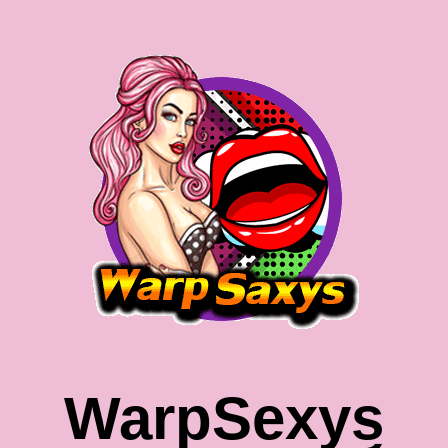
Skip
to
content
WarpSexys