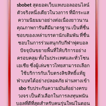
sbobet
สุดยอดเว็บแทงบอลออนไลน์
ตัวจริงหนึ่งเดียวในวงการ ที่มีกระแส
ความนิยมมาอย่างต่อเนื่องยาวนาน
คุณภาพการันตีมีมาตรฐาน เป็นที่ชื่น
ชอบของเหล่าบรรดานักเดิมพัน ที่ชื่น
ชอบในการร่วมสนุกกับกีฬาฟุตบอล
ปัจจุบันขยายพื้นที่ให้บริการอย่าง
ครอบคลุม ทั้งในประเทศและทั่วโซน
เอเชีย ซึ่งผู้เล่นชาวไทยสามารถเลือก
ใช้บริการกับเว็บตรงลิขสิทธิ์แท้ยู
ฟ่าเบทได้อย่างปลอดภัย ผ่านทางเข้า
sbo
รับประกันความมันส์อย่างครบ
วงจร เป็นตัวเลือกในการลงทุนพนัน
บอลที่ดีที่สุดสำหรับคนรุ่นใหม่ในตอน