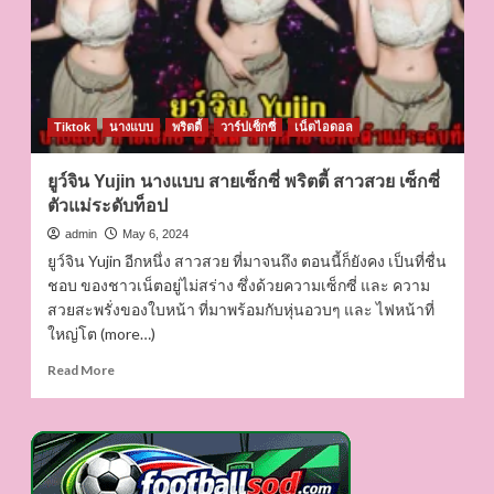
Tiktok
นางแบบ
พริตตี้
วาร์ปเซ็กซี่
เน็ตไอดอล
ยูว์จิน Yujin นางแบบ สายเซ็กซี่ พริตตี้ สาวสวย เซ็กซี่
ตัวแม่ระดับท็อป
admin
May 6, 2024
ยูว์จิน Yujin อีกหนึ่ง สาวสวย ที่มาจนถึง ตอนนี้ก็ยังคง เป็นที่ชื่น
ชอบ ของชาวเน็ตอยู่ไม่สร่าง ซึ่งด้วยความเซ็กซี่ และ ความ
สวยสะพรั่งของใบหน้า ที่มาพร้อมกับหุ่นอวบๆ และ ไฟหน้าที่
ใหญ่โต (more…)
Read
Read More
more
about
ยูว์
จิน
Yujin
นาง