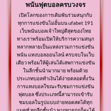
พนันฟุตบอลครบวงจร
เปิดโลกของการเดิมพันร่วมสนุกกับ
ทุกการแข่งขันไม่อั้นบน ufabet 191
เว็บพนันบอลเจ้าใหญ่ดีสุดของไทย
ทางเราพร้อมเปิดให้บริการความสนุก
หลากหลายเป็นแหล่งรวมการแข่งขัน
พนัน แทงบอลออนไลน์ ครบจบในเว็บ
เดียว พร้อมให้ผู้เล่นได้เสพการแข่งขัน
ในลีกชั้นนำมากมาย พร้อมด้วย
ประเภทบอลทำเงินได้ง่ายตลอดทั้งวัน
การแทงบอลใขณะรับชมการแข่งขัน
ฟุตบอล ซึ่งประเภทนี้สามารถเข้ารับ
ชมบอลในรูปแบบถ่ายทอดสดได้ทุก
แมตช์ ทุกลีกชั้นนำ หากทายถูกก็จะได้