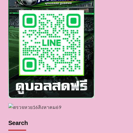
แบบ
สาย
เซ็กซี่
พริต
ตี้
สาว
สวย
เซ็กซี่
ตัว
แม่
ระ
ดับ
ท็อป
Search