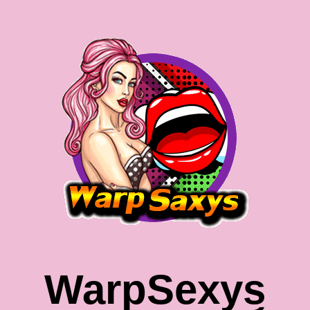
Skip
to
content
WarpSexys