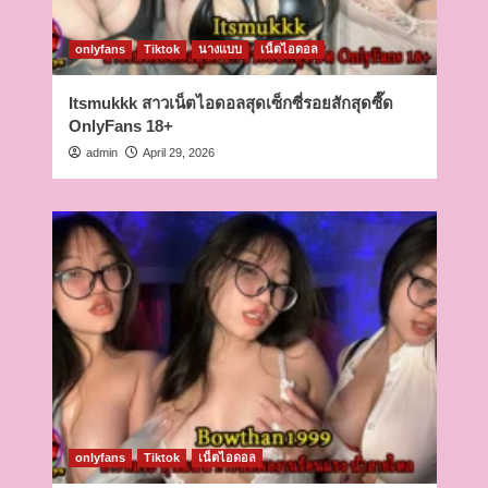
onlyfans
Tiktok
นางแบบ
เน็ตไอดอล
Itsmukkk สาวเน็ตไอดอลสุดเซ็กซี่รอยสักสุดซี๊ด
OnlyFans 18+
admin
April 29, 2026
onlyfans
Tiktok
เน็ตไอดอล