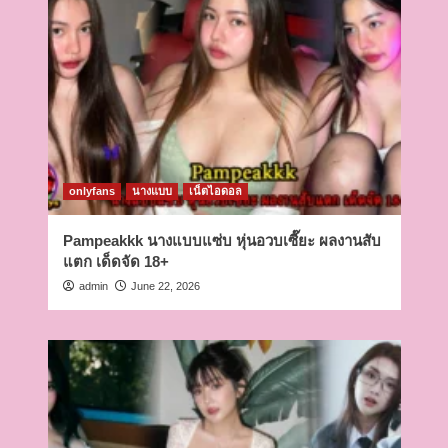
onlyfans
นางแบบ
เน็ตไอดอล
Pampeakkk นางแบบแซ่บ หุ่นอวบเซี๊ยะ ผลงานสับ
แตก เด็ดจัด 18+
admin
June 22, 2026