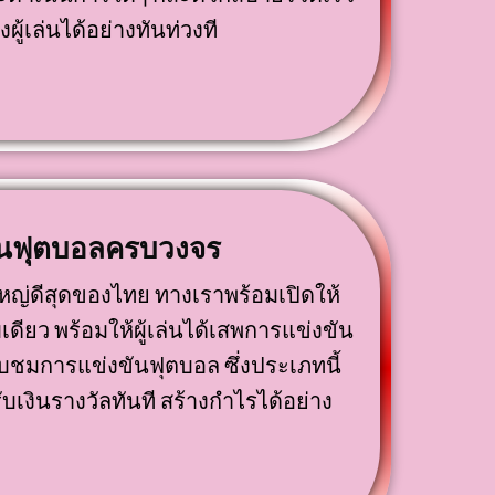
เล่นได้อย่างทันท่วงที
นฟุตบอลครบวงจร
หญ่ดีสุดของไทย ทางเราพร้อมเปิดให้
ว พร้อมให้ผู้เล่นได้เสพการแข่งขัน
ชมการแข่งขันฟุตบอล ซึ่งประเภทนี้
เงินรางวัลทันที สร้างกำไรได้อย่าง