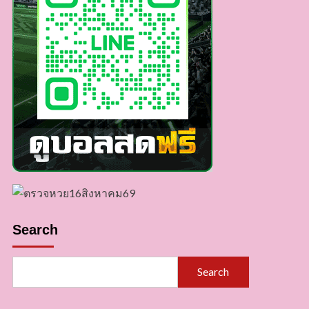
Search
Search