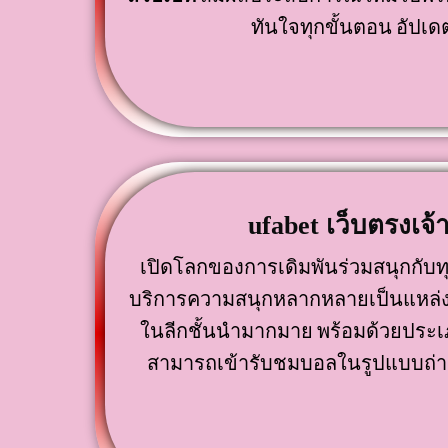
ทันใจทุกขั้นตอน อัปเ
ufabet
เว็บตรงเจ
เปิดโลกของการเดิมพันร่วมสนุกกับทุ
บริการความสนุกหลากหลายเป็นแหล่งร
ในลีกชั้นนำมากมาย พร้อมด้วยประเ
สามารถเข้ารับชมบอลในรูปแบบถ่ายทอ