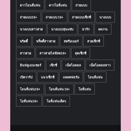
ดาวโอนลี่แฟน
ดาวโอลี่แฟน
ถ่ายแบบ
ถ่ายแบบ18+
ถ่ายแบบ 18+
ถ่ายแบบเซ็กซี่
นางแบบ
นางแบบสาวสวย
นางแบบหุ่นแซ่บ
น่ารัก
ผลงาน
พริตตี้
พริ้ตตี้สาวสวย
สตรีมเมอร์
สวยเซ็กซี่
สาวสวย
สาวสวยไลฟ์สด18+
สุดเซ็กซี่
อินฟลูเอนเซอร์
เซ็กซี่
เน็ตไอดอล
เน็ตไอดอลสาว
เปิดวาร์ป
แนวเซ็กซี่
แพลตฟอร์ม
โอนลี่แฟน
โอนลี่แฟน18+
โอนลี่แฟน 18+
โอลี่แฟน
โอลี่แฟน18+
โอลี่แฟนเด็ดๆ