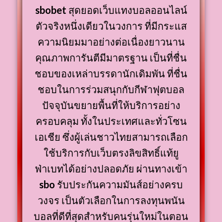
sbobet
สุดยอดเว็บแทงบอลออนไลน์
ตัวจริงหนึ่งเดียวในวงการ ที่มีกระแส
ความนิยมมาอย่างต่อเนื่องยาวนาน
คุณภาพการันตีมีมาตรฐาน เป็นที่ชื่น
ชอบของเหล่าบรรดานักเดิมพัน ที่ชื่น
ชอบในการร่วมสนุกกับกีฬาฟุตบอล
ปัจจุบันขยายพื้นที่ให้บริการอย่าง
ครอบคลุม ทั้งในประเทศและทั่วโซน
เอเชีย ซึ่งผู้เล่นชาวไทยสามารถเลือก
ใช้บริการกับเว็บตรงลิขสิทธิ์แท้ยู
ฟ่าเบทได้อย่างปลอดภัย ผ่านทางเข้า
sbo
รับประกันความมันส์อย่างครบ
วงจร เป็นตัวเลือกในการลงทุนพนัน
บอลที่ดีที่สุดสำหรับคนรุ่นใหม่ในตอน