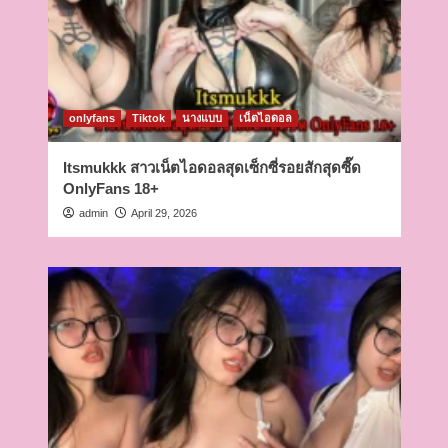
onlyfans
Tiktok
นางแบบ
เน็ตไอดอล
Itsmukkk สาวเน็ตไอดอลสุดเซ็กซี่รอยสักสุดซี๊ด
OnlyFans 18+
admin
April 29, 2026