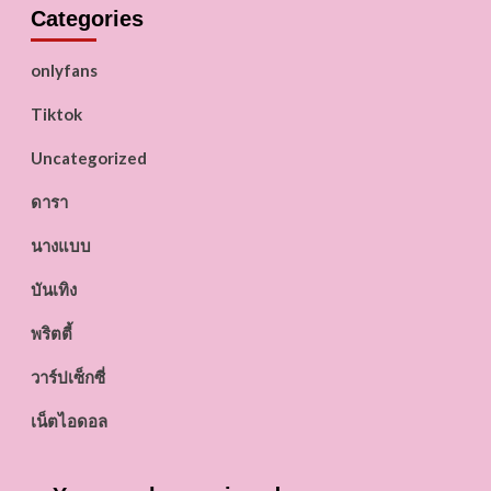
Categories
onlyfans
Tiktok
Uncategorized
ดารา
นางแบบ
บันเทิง
พริตตี้
วาร์ปเซ็กซี่
เน็ตไอดอล