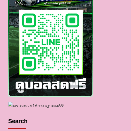
ไอ
ดอล
สาว
สวย
อก
อึ๋ม
สุด
เซ็กซี่
Onlyfans18+
เด็ด
โดน
ใจ
Search