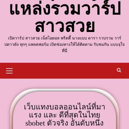
แหล่งรวมวาร์ป
สาวสวย
เปิดวาร์ป สาวสวย เน็ตไอดอล พริตตี้ นางแบบ ดารา รวบรวม วาร์
ปดาวดัง ทุกๆ แพลตฟอร์ม เปิดช่องทางให้ได้ติดตาม รับชมกัน แบบจุใจ
ที่นี่
Primary
Menu
เว็บแทงบอลออนไลน์ที่มา
แรง และ ดีที่สุดในไทย
sbobet
ตัวจริง อันดับหนึ่ง