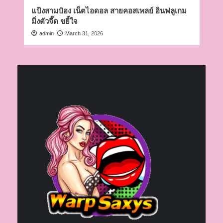
แป้งสามป๋อง เน็ตไอดอล สายคอสเพลย์ อินฟลูเกม
มิ่งตัวจี๊ด ขยี้ใจ
admin
March 31, 2026