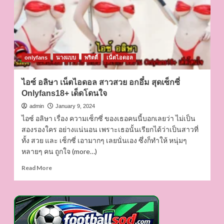
onlyfans
นางแบบ
พริตตี้
เน็ตไอดอล
ไอซ์ อลิษา เน็ตไอดอล สาวสวย อกอึ๋ม สุดเซ็กซี่
Onlyfans18+ เด็ดโดนใจ
admin
January 9, 2024
ไอซ์ อลิษา เรื่อง ความเซ็กซี่ ของเธอคนนี้บอกเลยว่า ไม่เป็น
สองรองใคร อย่างแน่นอน เพราะเธอนั้นเรียกได้ว่าเป็นสาวที่
ทั้ง สวย และ เซ็กซี่ เอามากๆ เลยนั่นเอง ซึ่งก็ทำให้ หนุ่มๆ
หลายๆ คน ถูกใจ (more…)
Read
Read More
more
about
ไอซ์
อ
ลิษา
เน็ต