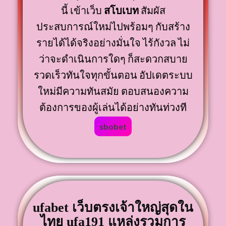
นี้ เข้าเว็บ
สโบเบท
สัมผัส
ประสบการณ์ใหม่ไปพร้อมๆ กับสร้าง
รายได้ได้จริงอย่างมั่นใจ ไร้กังวล ไม่
ว่าจะดำเนินการใดๆ ก็สะดวกสบาย
รวดเร็วทันใจทุกขั้นตอน อัปเดตระบบ
ใหม่มีความทันสมัย ตอบสนองความ
ต้องการของผู้เล่นได้อย่างทันท่วงที
sbobet
ufabet
เว็บตรงเจ้าใหญ่สุดใน
ไทย
ufa191
แหล่งรวมการ