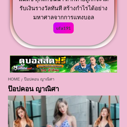
รับเงินรางวัลทันที สร้างกำไรได้อย่าง
มหาศาลจากการแทงบอล
ufa191
HOME
ป๊อปคอน ญาณิศา
ป๊อปคอน ญาณิศา
doo