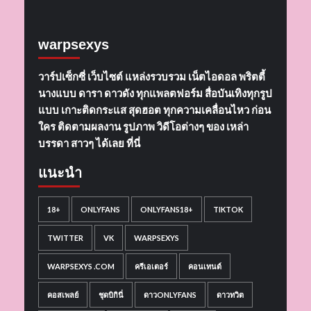
warpsexys
วาร์ปเซ็กซี่ เว็บไซต์ แหล่งรวบรวม เน็ตไอดอล พริตตี้
นางแบบ ดารา ดาวดัง ทุกแพ
ลต
ฟอ
ร์
ม สื่อบันเทิงทุกรูป
แบบ เกาะติดกระแส สุดฮอต ทุกความเคลื่อนไหว ก่อน
ใคร ติดตามผลงาน รูปภาพ วิดีโอต่างๆ ของ เหล่า
บรรดา สาวๆ ได้เลย ที่นี่
แนะนำ
18+
ONLYFANS
ONLYFANS18+
TIKTOK
TWITTER
VK
WARPSEXYS
WARPSEXYS .COM
ครีเอเตอร์
คอนเทนต์
คอสเพลย์
ชุดบิกินี่
ดาวONLYFANS
ดาวทวิต