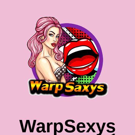
Skip
to
content
WarpSexys