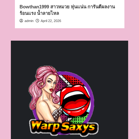
Bowthan1999 สาวหมวย หุ่นแน่น การันตีผลงาน
ร้อนแรง น้ำลายไหล
admin
April 22, 2026