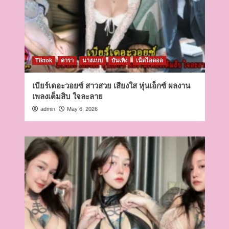
Tiktok
ดารา
นางแบบ
บันเทิง
เน็ตไอดอล
เบียร์เดอะวอยซ์ สาวสวย เสียงใส หุ่นเอ็กซ์ ผลงาน
เพลงเต็มสิบ ใจละลาย
admin
May 6, 2026