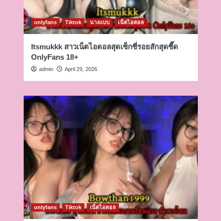
onlyfans
Tiktok
นางแบบ
เน็ตไอดอล
Itsmukkk สาวเน็ตไอดอลสุดเซ็กซี่รอยสักสุดซี๊ด
OnlyFans 18+
admin
April 29, 2026
onlyfans
Tiktok
เน็ตไอดอล