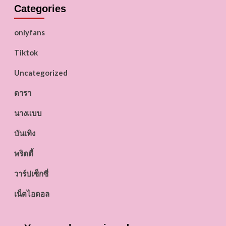
Categories
onlyfans
Tiktok
Uncategorized
ดารา
นางแบบ
บันเทิง
พริตตี้
วาร์ปเซ็กซี่
เน็ตไอดอล