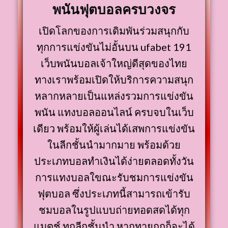
พนันฟุตบอลครบวงจร
เปิดโลกของการเดิมพันร่วมสนุกกับ
ทุกการแข่งขันไม่อั้นบน ufabet 191
เว็บพนันบอลเจ้าใหญ่ดีสุดของไทย
ทางเราพร้อมเปิดให้บริการความสนุก
หลากหลายเป็นแหล่งรวมการแข่งขัน
พนัน แทงบอลออนไลน์ ครบจบในเว็บ
เดียว พร้อมให้ผู้เล่นได้เสพการแข่งขัน
ในลีกชั้นนำมากมาย พร้อมด้วย
ประเภทบอลทำเงินได้ง่ายตลอดทั้งวัน
การแทงบอลใขณะรับชมการแข่งขัน
ฟุตบอล ซึ่งประเภทนี้สามารถเข้ารับ
ชมบอลในรูปแบบถ่ายทอดสดได้ทุก
แมตช์ ทุกลีกชั้นนำ หากทายถูกก็จะได้