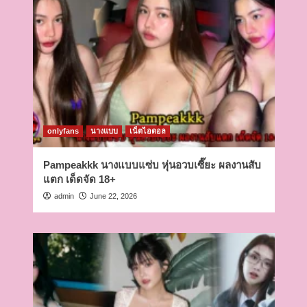
onlyfans
นางแบบ
เน็ตไอดอล
Pampeakkk นางแบบแซ่บ หุ่นอวบเซี๊ยะ ผลงานสับ
แตก เด็ดจัด 18+
admin
June 22, 2026