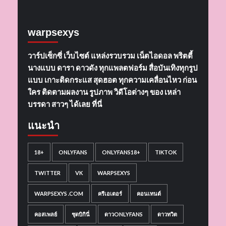
warpsexys
วาร์ปเซ็กซี่ เว็บไซต์ แหล่งรวบรวม เน็ตไอดอล พริตตี้
นางแบบ ดารา ดาวดัง ทุกแพ
ลต
ฟอ
ร์
ม สื่อบันเทิงทุกรูป
แบบ เกาะติดกระแส สุดฮอต ทุกความเคลื่อนไหว ก่อน
ใคร ติดตามผลงาน รูปภาพ วิดีโอต่างๆ ของ เหล่า
บรรดา สาวๆ ได้เลย ที่นี่
แนะนำ
18+
ONLYFANS
ONLYFANS18+
TIKTOK
TWITTER
VK
WARPSEXYS
WARPSEXYS .COM
ครีเอเตอร์
คอนเทนต์
คอสเพลย์
ชุดบิกินี่
ดาวONLYFANS
ดาวทวิต