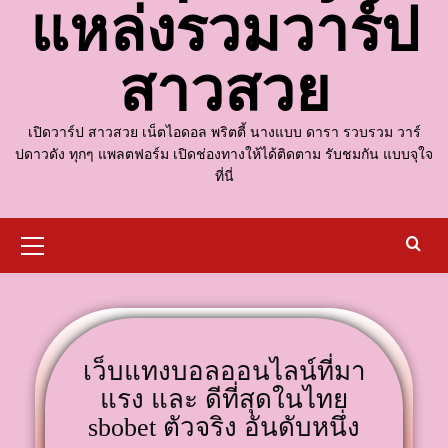
แหล่งรวมวาร์ป
สาวสวย
เปิดวาร์ป สาวสวย เน็ตไอดอล พริตตี้ นางแบบ ดารา รวบรวม วาร์
ปดาวดัง ทุกๆ แพลตฟอร์ม เปิดช่องทางให้ได้ติดตาม รับชมกัน แบบจุใจ
ที่นี่
Primary
Menu
เว็บแทงบอลออนไลน์ที่มา
แรง และ ดีที่สุดในไทย
sbobet
ตัวจริง อันดับหนึ่ง