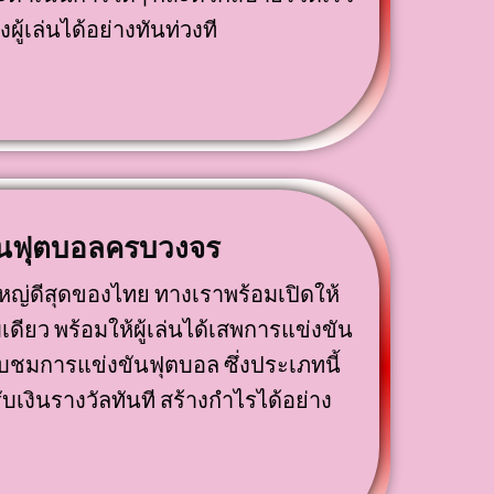
เล่นได้อย่างทันท่วงที
นฟุตบอลครบวงจร
หญ่ดีสุดของไทย ทางเราพร้อมเปิดให้
ว พร้อมให้ผู้เล่นได้เสพการแข่งขัน
ชมการแข่งขันฟุตบอล ซึ่งประเภทนี้
เงินรางวัลทันที สร้างกำไรได้อย่าง