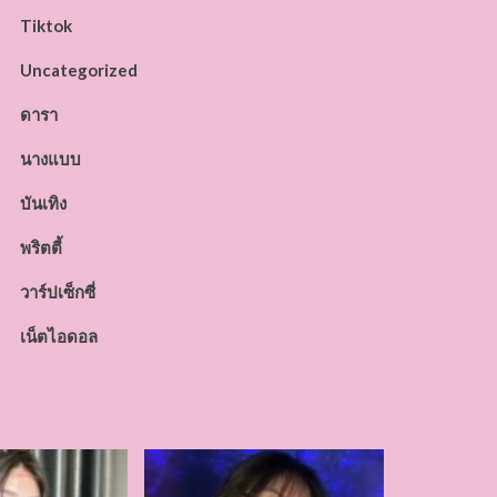
Tiktok
Uncategorized
ดารา
นางแบบ
บันเทิง
พริตตี้
วาร์ปเซ็กซี่
เน็ตไอดอล