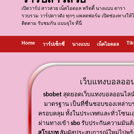
เปิดวาร์ป สาวสวย เน็ตไอดอล พริตตี้ นางแบบ ดารา
รวบรวม วาร์ปดาวดัง ทุกๆ แพลตฟอร์ม เปิดช่องทางให้ไ
ติดตาม รับชมกัน แบบจุใจ ที่นี่
Home
Tik
วาร์ปเซ็กซี่
นางแบบ
เน็ตไอดอล
เว็บแทงบอลออนไ
sbobet
สุดยอดเว็บแทงบอลออนไลน์ต
มาตรฐาน เป็นที่ชื่นชอบของเหล่าบรร
ครอบคลุม ทั้งในประเทศและทั่วโซนเอเช
ผ่านทางเข้า
sbo
รับประกันความมันส์อ
สโบเบท
สัมผัสประสบการณ์ใหม่ไปพร้อม