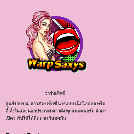
วาร์ปเซ็กซี่
ศูนย์รวบรวม สาวสวย เซ็กซี่ นางแบบ เน็ตไอดอล พริต
ตี้ ทั้งในและนอกประเทศ ดาวดัง ทุกแพลตฟอร์ม นำมา
เปิดวาร์ปให้ได้ติดตาม รับชมกัน