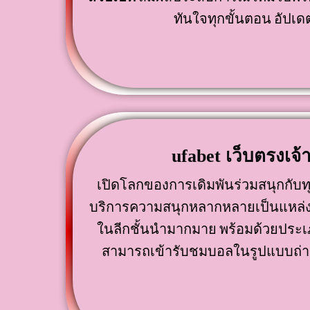
ทันใจทุกขั้นตอน อัปเ
ufabet
เว็บตรงเจ
เปิดโลกของการเดิมพันร่วมสนุกกับทุ
บริการความสนุกหลากหลายเป็นแหล่งร
ในลีกชั้นนำมากมาย พร้อมด้วยประเ
สามารถเข้ารับชมบอลในรูปแบบถ่ายทอ