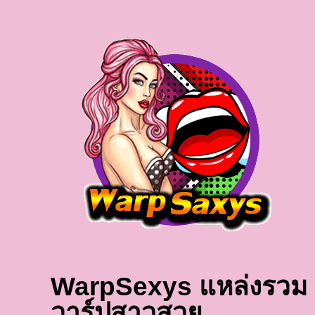
Skip
to
content
WarpSexys แหล่งรวม
วาร์ปสาวสวย