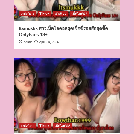
onlyfans
Tiktok
นางแบบ
เน็ตไอดอล
Itsmukkk สาวเน็ตไอดอลสุดเซ็กซี่รอยสักสุดซี๊ด
OnlyFans 18+
admin
April 29, 2026
onlyfans
Tiktok
เน็ตไอดอล