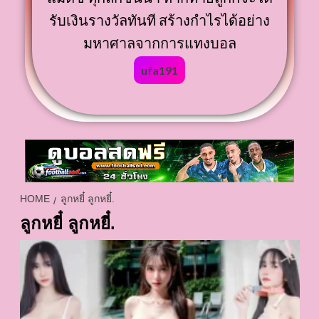
รับเงินรางวัลทันที สร้างกำไรได้อย่าง
มหาศาลจากการแทงบอล
ufa191
HOME
ลูกหยี๋ ลูกหยี๋.
ลูกหยี๋ ลูกหยี๋.
doo