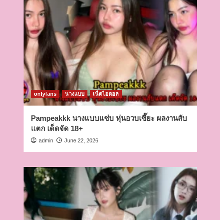
onlyfans
นางแบบ
เน็ตไอดอล
Pampeakkk นางแบบแซ่บ หุ่นอวบเซี๊ยะ ผลงานสับ
แตก เด็ดจัด 18+
admin
June 22, 2026