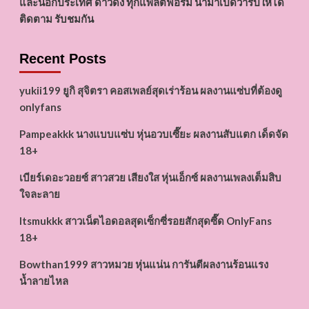
และนอกประเทศ ดาวดัง ทุกแพลตฟอร์ม นำมาเปิดวาร์ปให้ได้
ติดตาม รับชมกัน
Recent Posts
yukii199 ยูกิ สุจิตรา คอสเพลย์สุดเร่าร้อน ผลงานแซ่บที่ต้องดู
onlyfans
Pampeakkk นางแบบแซ่บ หุ่นอวบเซี๊ยะ ผลงานสับแตก เด็ดจัด
18+
เบียร์เดอะวอยซ์ สาวสวย เสียงใส หุ่นเอ็กซ์ ผลงานเพลงเต็มสิบ
ใจละลาย
Itsmukkk สาวเน็ตไอดอลสุดเซ็กซี่รอยสักสุดซี๊ด OnlyFans
18+
Bowthan1999 สาวหมวย หุ่นแน่น การันตีผลงานร้อนแรง
น้ำลายไหล