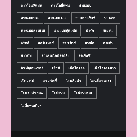
ดาวโอนลี่แฟน
ดาวโอลี่แฟน
ถ่ายแบบ
ถ่ายแบบ18+
ถ่ายแบบ 18+
ถ่ายแบบเซ็กซี่
นางแบบ
นางแบบสาวสวย
นางแบบหุ่นแซ่บ
น่ารัก
ผลงาน
พริตตี้
สตรีมเมอร์
สวยเซ็กซี่
สวยใส
สายหื่น
สาวสวย
สาวสวยไลฟ์สด18+
สุดเซ็กซี่
อินฟลูเอนเซอร์
เซ็กซี่
เน็ตไอดอล
เน็ตไอดอลสาว
เปิดวาร์ป
แนวเซ็กซี่
โอนลี่แฟน
โอนลี่แฟน18+
โอนลี่แฟน 18+
โอลี่แฟน
โอลี่แฟน18+
โอลี่แฟนเด็ดๆ