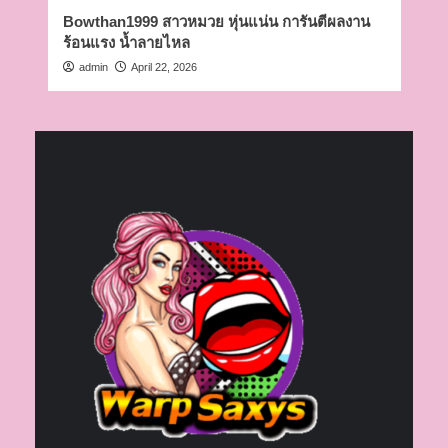
Bowthan1999 สาวหมวย หุ่นแน่น การันตีผลงาน
ร้อนแรง น้ำลายไหล
admin
April 22, 2026