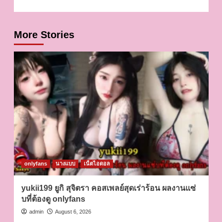
More Stories
onlyfans
นางแบบ
เน็ตไอดอล
yukii199 ยูกิ สุจิตรา คอสเพลย์สุดเร่าร้อน ผลงานแซ่
บที่ต้องดู onlyfans
admin
August 6, 2026