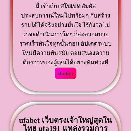
นี้ เข้าเว็บ
สโบเบท
สัมผัส
ประสบการณ์ใหม่ไปพร้อมๆ กับสร้าง
รายได้ได้จริงอย่างมั่นใจ ไร้กังวล ไม่
ว่าจะดำเนินการใดๆ ก็สะดวกสบาย
รวดเร็วทันใจทุกขั้นตอน อัปเดตระบบ
ใหม่มีความทันสมัย ตอบสนองความ
ต้องการของผู้เล่นได้อย่างทันท่วงที
sbobet
ufabet
เว็บตรงเจ้าใหญ่สุดใน
ไทย
ufa191
แหล่งรวมการ