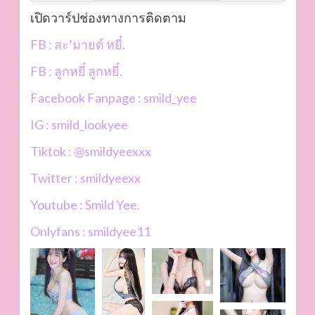
เปิดวาร์ปช่องทางการติดตาม
FB : สะ’มายด์ หยี๋.
FB : ลูกหยี๋ ลูกหยี๋.
Facebook Fanpage : smild_yee
IG : smild_lookyee
Tiktok : @smildyeexxx
Twitter : smildyeexx
Youtube : Smild Yee.
Onlyfans : smildyee11