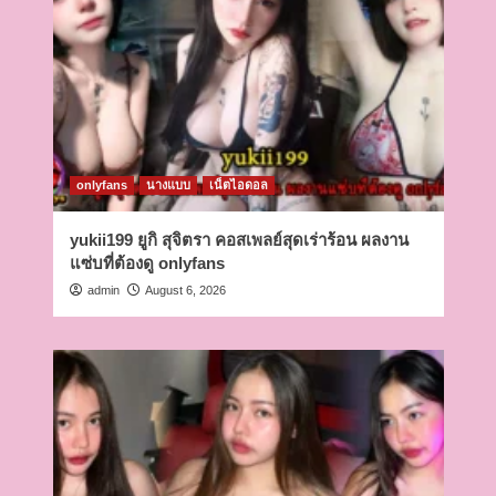
onlyfans
นางแบบ
เน็ตไอดอล
yukii199 ยูกิ สุจิตรา คอสเพลย์สุดเร่าร้อน ผลงาน
แซ่บที่ต้องดู onlyfans
admin
August 6, 2026