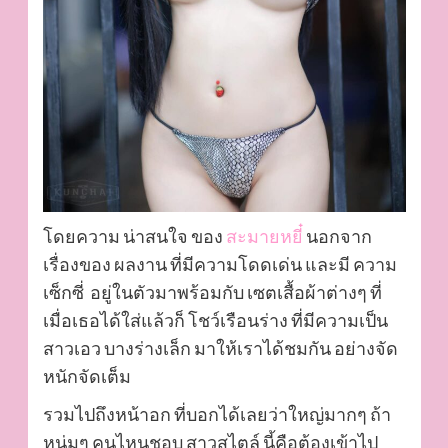
โดยความ น่าสนใจ ของ
สะมายหยี๋
นอกจาก
เรื่องของ ผลงาน ที่มีความโดดเด่น และมี ความ
เซ็กซี่ อยู่ในตัวมาพร้อมกับ เซตเสื้อผ้าต่างๆ ที่
เมื่อเธอได้ใส่แล้วก็ โชว์เรือนร่าง ที่มีความเป็น
สาวเอว บางร่างเล็ก มาให้เราได้ชมกัน อย่างจัด
หนักจัดเต็ม
รวมไปถึงหน้าอก ที่บอกได้เลยว่าใหญ่มากๆ ถ้า
หนุ่มๆ คนไหนชอบ สาวสไตล์ นี้คือต้องเข้าไป