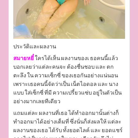
ประวัติและผลงาน
สมายหยี๋
ใครได้เห็น ผลงานของเ ธอคนนี้แล้ว
บอกเลยว่าแต่ละคนจะ ต้องชื่นชอบ และ ตก
ตะลึง ใน ความเซ็กซี่ ของเธอกันอย่างแน่นอน
เพราะเธอคนนี้จัดว่าเป็น เน็ตไอดอล และ นาง
แบบ ใส่เซ็กซี่ ที่มี ความเปรี้ยวแซ่บ อยู่ในตัวเป็น
อย่างมากเลยทีเดียว
แถมแต่ละ ผลงานที่เธอ ได้ทำออกมานั้นต่างก็
ทำออกมาได้อย่างเต็มที่ ซึ่งนั่นก็ส่งผลให้ แต่ละ
ผลงานของเธอ ได้รับ ทั้งยอดไลค์ และ ยอดแชร์