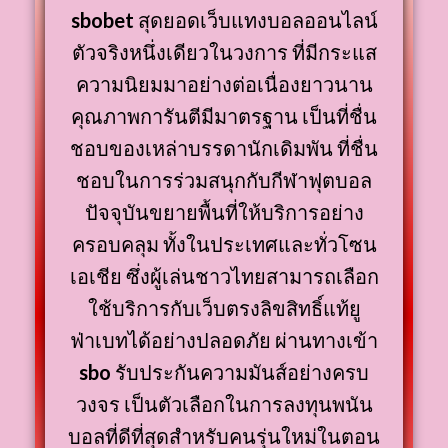
sbobet
สุดยอดเว็บแทงบอลออนไลน์
ตัวจริงหนึ่งเดียวในวงการ ที่มีกระแส
ความนิยมมาอย่างต่อเนื่องยาวนาน
คุณภาพการันตีมีมาตรฐาน เป็นที่ชื่น
ชอบของเหล่าบรรดานักเดิมพัน ที่ชื่น
ชอบในการร่วมสนุกกับกีฬาฟุตบอล
ปัจจุบันขยายพื้นที่ให้บริการอย่าง
ครอบคลุม ทั้งในประเทศและทั่วโซน
เอเชีย ซึ่งผู้เล่นชาวไทยสามารถเลือก
ใช้บริการกับเว็บตรงลิขสิทธิ์แท้ยู
ฟ่าเบทได้อย่างปลอดภัย ผ่านทางเข้า
sbo
รับประกันความมันส์อย่างครบ
วงจร เป็นตัวเลือกในการลงทุนพนัน
บอลที่ดีที่สุดสำหรับคนรุ่นใหม่ในตอน