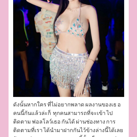
ดังนั้นหากใคร ที่ไม่อยากพลาด ผลงานของเธ อ
คนนี้กันแล้วล่ะก็ ทุกคนสามารถที่จะเข้า ไป
ติดตาม ฟอลโลว์เธอ กันได้ ผ่านช่องทาง การ
ติดตามที่เรา ได้นำมาฝากกันไว้ข้างล่างนี้ได้เลย