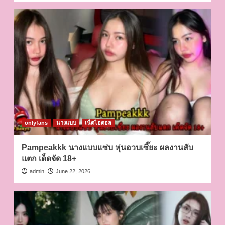
onlyfans
นางแบบ
เน็ตไอดอล
Pampeakkk นางแบบแซ่บ หุ่นอวบเซี๊ยะ ผลงานสับ
แตก เด็ดจัด 18+
admin
June 22, 2026