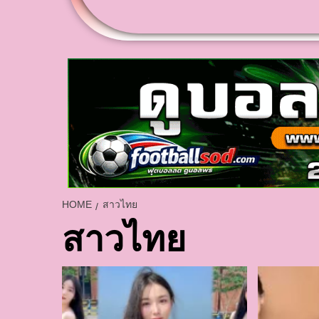
HOME
สาวไทย
สาวไทย