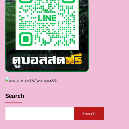
Search
Search