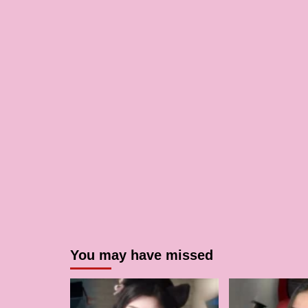
You may have missed