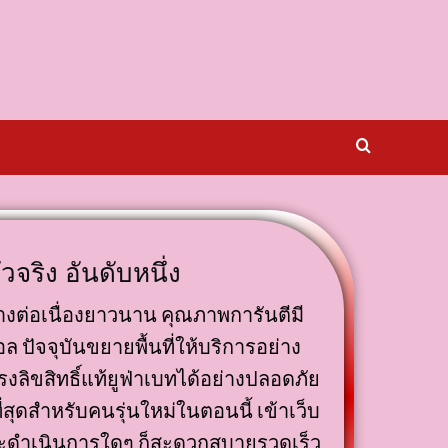
วจริง อันดับหนึ่ง
งต่อเนื่องยาวนาน คุณภาพการันตีมี
 ปัจจุบันขยายพื้นที่ให้บริการอย่าง
งลิขสิทธิ์แท้ยูฟ่าเบทได้อย่างปลอดภัย
สุดสำหรับคนรุ่นใหม่ในตอนนี้ เข้าเว็บ
่าจะดำเนินการใดๆ ก็สะดวกสบายรวดเร็ว