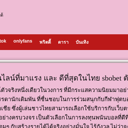
ด้
tok
onlyfans
พริตตี้
ดารา
บันเทิง
ลน์ที่มาแรง และ ดีที่สุดในไทย sbobet
ตั
ัวจริงหนึ่งเดียวในวงการ ที่มีกระแสความนิยมมาอย่า
ดานักเดิมพัน ที่ชื่นชอบในการร่วมสนุกกับกีฬาฟุตบอล
ีย ซึ่งผู้เล่นชาวไทยสามารถเลือกใช้บริการกับเว็บตร
ย่างครบวงจร เป็นตัวเลือกในการลงทุนพนันบอลที่ดีที่
ๆ กับสร้างรายได้ได้จริงอย่างมั่นใจ ไร้กังวล ไม่ว