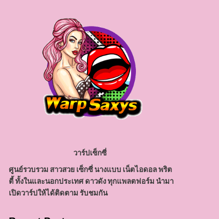
วาร์ปเซ็กซี่
ศูนย์รวบรวม สาวสวย เซ็กซี่ นางแบบ เน็ตไอดอล พริต
ตี้ ทั้งในและนอกประเทศ ดาวดัง ทุกแพลตฟอร์ม นำมา
เปิดวาร์ปให้ได้ติดตาม รับชมกัน