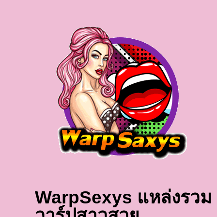
Skip
to
content
WarpSexys แหล่งรวม
วาร์ปสาวสวย