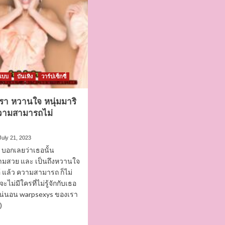
แบบ
บันเทิง
วาร์ปเซ็กซี่
จิรา หวานใจ หนุ่มมาริ
ีความสามารถไม่
July 21, 2023
รา บอกเลยว่าเธอนั้น
มสวย และ เป็นถึงหวานใจ
้ แล้ว ความสามารถ ก็ไม่
ไม่มีใครที่ไม่รู้จักกับเธอ
แน่นอน warpsexys ของเรา
)
ead