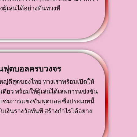
เล่นได้อย่างทันท่วงที
นฟุตบอลครบวงจร
หญ่ดีสุดของไทย ทางเราพร้อมเปิดให้
ว พร้อมให้ผู้เล่นได้เสพการแข่งขัน
ชมการแข่งขันฟุตบอล ซึ่งประเภทนี้
เงินรางวัลทันที สร้างกำไรได้อย่าง