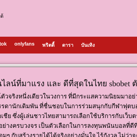
ด้
tok
onlyfans
พริตตี้
ดารา
บันเทิง
ลน์ที่มาแรง และ ดีที่สุดในไทย sbobet
ตั
ัวจริงหนึ่งเดียวในวงการ ที่มีกระแสความนิยมมาอย่า
ดานักเดิมพัน ที่ชื่นชอบในการร่วมสนุกกับกีฬาฟุตบอล
ีย ซึ่งผู้เล่นชาวไทยสามารถเลือกใช้บริการกับเว็บตร
ย่างครบวงจร เป็นตัวเลือกในการลงทุนพนันบอลที่ดีที่
ๆ กับสร้างรายได้ได้จริงอย่างมั่นใจ ไร้กังวล ไม่ว