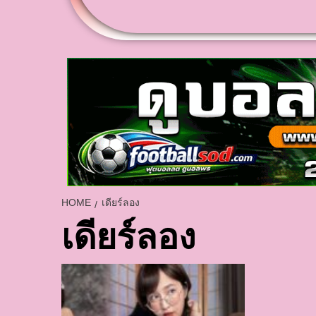
HOME
เดียร์ลอง
เดียร์ลอง