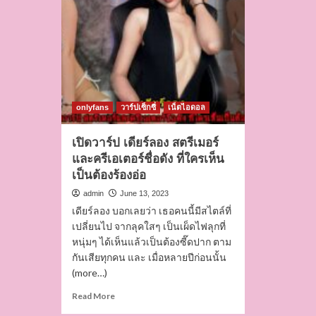
onlyfans
วาร์ปเซ็กซี่
เน็ตไอดอล
เปิดวาร์ป เดียร์ลอง สตรีเมอร์
และครีเอเตอร์ชื่อดัง ที่ใครเห็น
เป็นต้องร้องอ่อ
admin
June 13, 2023
เดียร์ลอง บอกเลยว่า เธอคนนี้มีสไตล์ที่
เปลี่ยนไป จากลุคใสๆ เป็นเผ็ดไฟลุกที่
หนุ่มๆ ได้เห็นแล้วเป็นต้องซี๊ดปาก ตาม
กันเสียทุกคน และ เมื่อหลายปีก่อนนั้น
(more…)
Read
Read More
more