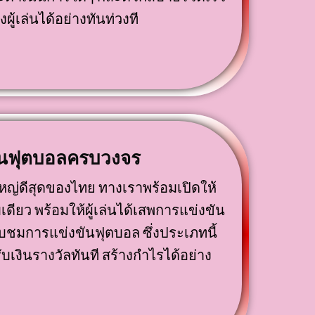
เล่นได้อย่างทันท่วงที
นฟุตบอลครบวงจร
หญ่ดีสุดของไทย ทางเราพร้อมเปิดให้
ว พร้อมให้ผู้เล่นได้เสพการแข่งขัน
ชมการแข่งขันฟุตบอล ซึ่งประเภทนี้
เงินรางวัลทันที สร้างกำไรได้อย่าง