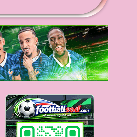
dooballstar