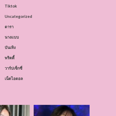
Tiktok
Uncategorized
ดารา
นางแบบ
บันเทิง
พริตตี้
วาร์ปเซ็กซี่
เน็ตไอดอล