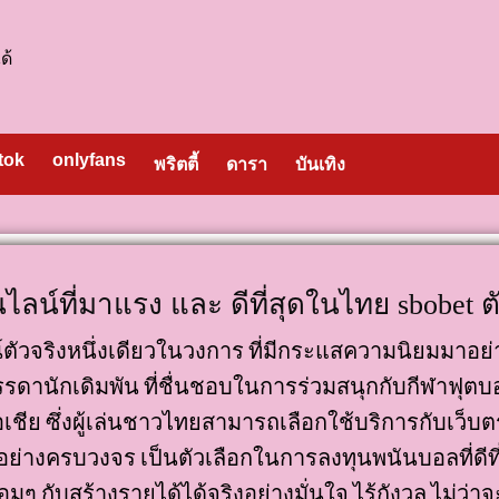
ด้
tok
onlyfans
พริตตี้
ดารา
บันเทิง
ลน์ที่มาแรง และ ดีที่สุดในไทย sbobet
ตั
ัวจริงหนึ่งเดียวในวงการ ที่มีกระแสความนิยมมาอย่า
ดานักเดิมพัน ที่ชื่นชอบในการร่วมสนุกกับกีฬาฟุตบอล
ีย ซึ่งผู้เล่นชาวไทยสามารถเลือกใช้บริการกับเว็บตร
ย่างครบวงจร เป็นตัวเลือกในการลงทุนพนันบอลที่ดีที่
ๆ กับสร้างรายได้ได้จริงอย่างมั่นใจ ไร้กังวล ไม่ว