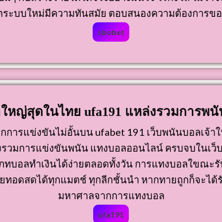
ดตระบบใหม่มีความทันสมัย ตอบสนองความต้องการของผู้
sbobet
้าใหญ่สุดในไทย
ufa191
แหล่งรวมการพนั
กการแข่งขันไม่อั้นบน ufabet 191 เว็บพนันบอลเจ้าใ
วมการแข่งขันพนัน แทงบอลออนไลน์ ครบจบในเว็บเดีย
ภทบอลทำเงินได้ง่ายตลอดทั้งวัน การแทงบอลใขณะรับ
ดสดได้ทุกแมตช์ ทุกลีกชั้นนำ หากทายถูกก็จะได้รับ
มหาศาลจากการแทงบอล
ufa191