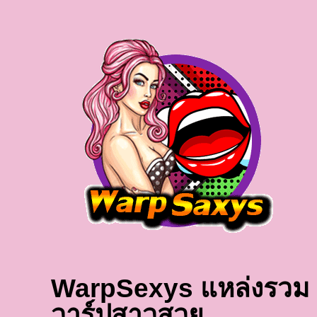
Skip
to
content
WarpSexys แหล่งรวม
วาร์ปสาวสวย