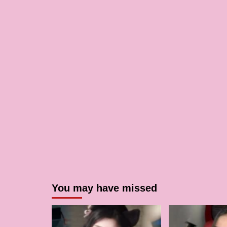
You may have missed