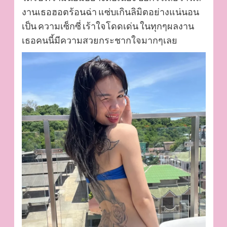
งานเธอฮอตร้อนฉ่า แซ่บเกินลิมิตอย่างแน่นอน
เป็น ความเซ็กซี่ เร้าใจโดดเด่น ในทุกๆผลงาน
เธอคนนี้มีความสวยกระชากใจมากๆเลย