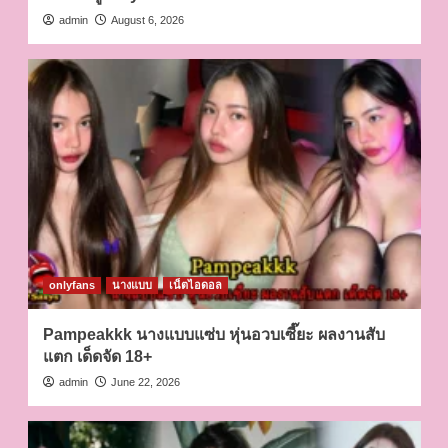
admin
August 6, 2026
onlyfans
นางแบบ
เน็ตไอดอล
Pampeakkk นางแบบแซ่บ หุ่นอวบเซี๊ยะ ผลงานสับ
แตก เด็ดจัด 18+
admin
June 22, 2026