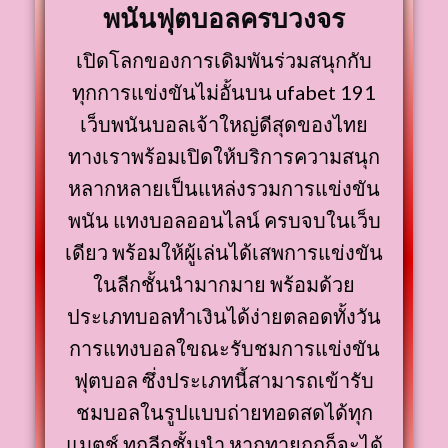
พนันฟุตบอลครบวงจร
เปิดโลกของการเดิมพันร่วมสนุกกับ
ทุกการแข่งขันไม่อั้นบน ufabet 191
เว็บพนันบอลเจ้าใหญ่ดีสุดของไทย
ทางเราพร้อมเปิดให้บริการความสนุก
หลากหลายเป็นแหล่งรวมการแข่งขัน
พนัน แทงบอลออนไลน์ ครบจบในเว็บ
เดียว พร้อมให้ผู้เล่นได้เสพการแข่งขัน
ในลีกชั้นนำมากมาย พร้อมด้วย
ประเภทบอลทำเงินได้ง่ายตลอดทั้งวัน
การแทงบอลใขณะรับชมการแข่งขัน
ฟุตบอล ซึ่งประเภทนี้สามารถเข้ารับ
ชมบอลในรูปแบบถ่ายทอดสดได้ทุก
แมตช์ ทุกลีกชั้นนำ หากทายถูกก็จะได้