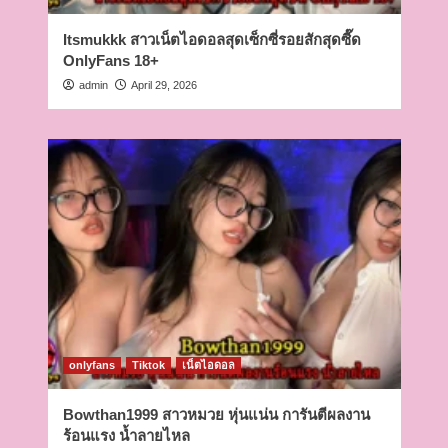
Itsmukkk สาวเน็ตไอดอลสุดเซ็กซี่รอยสักสุดซี๊ด
OnlyFans 18+
admin
April 29, 2026
onlyfans
Tiktok
เน็ตไอดอล
Bowthan1999 สาวหมวย หุ่นแน่น การันตีผลงาน
ร้อนแรง น้ำลายไหล