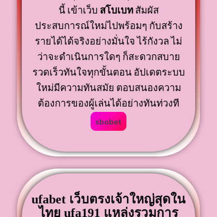
นี้ เข้าเว็บ
สโบเบท
สัมผัส
ประสบการณ์ใหม่ไปพร้อมๆ กับสร้าง
รายได้ได้จริงอย่างมั่นใจ ไร้กังวล ไม่
ว่าจะดำเนินการใดๆ ก็สะดวกสบาย
รวดเร็วทันใจทุกขั้นตอน อัปเดตระบบ
ใหม่มีความทันสมัย ตอบสนองความ
ต้องการของผู้เล่นได้อย่างทันท่วงที
sbobet
ufabet
เว็บตรงเจ้าใหญ่สุดใน
ไทย
ufa191
แหล่งรวมการ