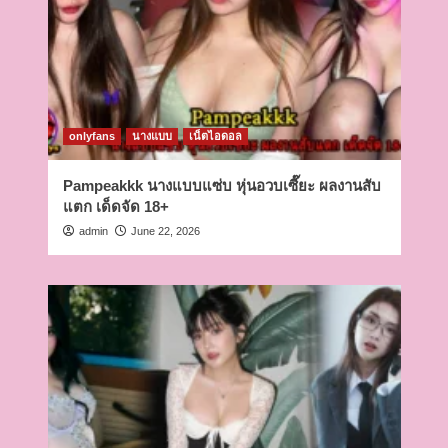
onlyfans
นางแบบ
เน็ตไอดอล
Pampeakkk นางแบบแซ่บ หุ่นอวบเซี๊ยะ ผลงานสับ
แตก เด็ดจัด 18+
admin
June 22, 2026