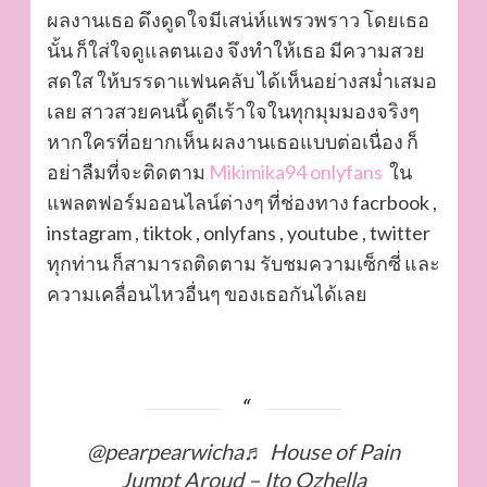
ผลงานเธอ ดึงดูดใจมีเสน่ห์แพรวพราว โดยเธอ
นั้น ก็ใส่ใจดูแลตนเอง จึงทำให้เธอ มีความสวย
สดใส ให้บรรดาแฟนคลับ ได้เห็นอย่างสม่ำเสมอ
เลย สาวสวยคนนี้ ดูดีเร้าใจในทุกมุมมองจริงๆ
หากใครที่อยากเห็น ผลงานเธอแบบต่อเนื่อง ก็
อย่าลืมที่จะติดตาม
Mikimika94 onlyfans
ใน
แพลตฟอร์มออนไลน์ต่างๆ ที่ช่องทาง facrbook ,
instagram , tiktok , onlyfans , youtube , twitter
ทุกท่าน ก็สามารถติดตาม รับชมความเซ็กซี่ และ
ความเคลื่อนไหวอื่นๆ ของเธอกันได้เลย
@pearpearwicha
♬ House of Pain
Jumpt Aroud – Ito Ozhella