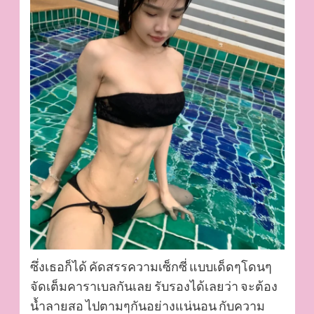
ซึ่งเธอก็ได้ คัดสรรความเซ็กซี่ แบบเด็ดๆโดนๆ
จัดเต็มคาราเบลกันเลย รับรองได้เลยว่า จะต้อง
น้ำลายสอ ไปตามๆกันอย่างแน่นอน กับความ