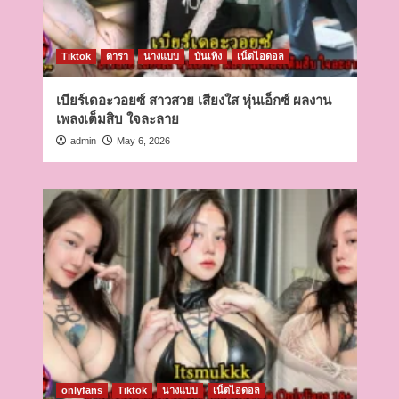
Tiktok
ดารา
นางแบบ
บันเทิง
เน็ตไอดอล
เบียร์เดอะวอยซ์ สาวสวย เสียงใส หุ่นเอ็กซ์ ผลงาน
เพลงเต็มสิบ ใจละลาย
admin
May 6, 2026
onlyfans
Tiktok
นางแบบ
เน็ตไอดอล