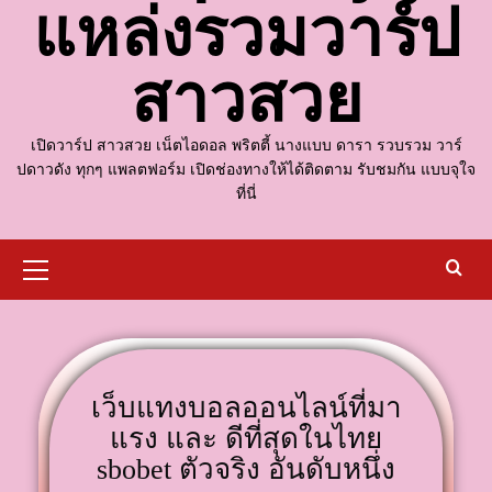
แหล่งรวมวาร์ป
สาวสวย
เปิดวาร์ป สาวสวย เน็ตไอดอล พริตตี้ นางแบบ ดารา รวบรวม วาร์
ปดาวดัง ทุกๆ แพลตฟอร์ม เปิดช่องทางให้ได้ติดตาม รับชมกัน แบบจุใจ
ที่นี่
Primary
Menu
เว็บแทงบอลออนไลน์ที่มา
แรง และ ดีที่สุดในไทย
sbobet
ตัวจริง อันดับหนึ่ง