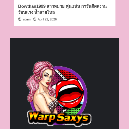
Bowthan1999 สาวหมวย หุ่นแน่น การันตีผลงาน
ร้อนแรง น้ำลายไหล
admin
April 22, 2026