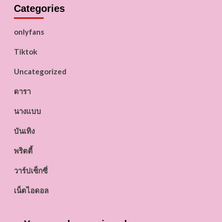
Categories
onlyfans
Tiktok
Uncategorized
ดารา
นางแบบ
บันเทิง
พริตตี้
วาร์ปเซ็กซี่
เน็ตไอดอล