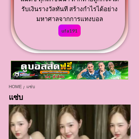
รับเงินรางวัลทันที สร้างกำไรได้อย่าง
มหาศาลจากการแทงบอล
ufa191
HOME
แซ่บ
แซ่บ
doo