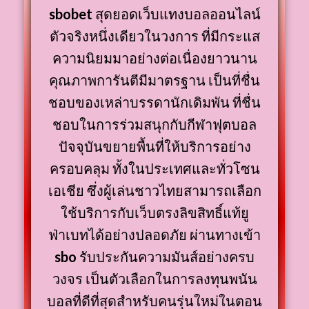
sbobet
สุดยอดเว็บแทงบอลออนไลน์
ตัวจริงหนึ่งเดียวในวงการ ที่มีกระแส
ความนิยมมาอย่างต่อเนื่องยาวนาน
คุณภาพการันตีมีมาตรฐาน เป็นที่ชื่น
ชอบของเหล่าบรรดานักเดิมพัน ที่ชื่น
ชอบในการร่วมสนุกกับกีฬาฟุตบอล
ปัจจุบันขยายพื้นที่ให้บริการอย่าง
ครอบคลุม ทั้งในประเทศและทั่วโซน
เอเชีย ซึ่งผู้เล่นชาวไทยสามารถเลือก
ใช้บริการกับเว็บตรงลิขสิทธิ์แท้ยู
ฟ่าเบทได้อย่างปลอดภัย ผ่านทางเข้า
sbo
รับประกันความมันส์อย่างครบ
วงจร เป็นตัวเลือกในการลงทุนพนัน
บอลที่ดีที่สุดสำหรับคนรุ่นใหม่ในตอน