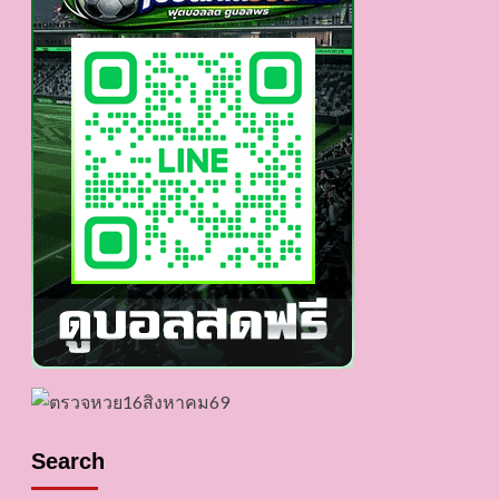
แฟน
สุด
เซ็กซี่
กับ
คอน
เทนต์
20+
สุด
ทีเด็ด
Search