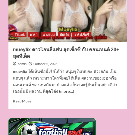
Tiktok
ดารา
นางแบบ
บันเทิง
วาร์ปเซ็กซี่
mueylix ดาวโอนลี่แฟน สุดเซ็กซี่ กับ คอนเทนต์ 20+
สุดทีเด็ด
admin
October 6, 2023
mueylix ได้เห็นชื่อนี้เรียได้ว่า หนุ่มๆ ก็แทบจะ ตัวงอกัน เป็น
แถบๆ แล้ว เพราะหากใครที่เคยได้เห็น ผลงานของเธอ หรือ
คอนเทนต์ ของเธอกันมาบ้างแล้ว ก็นาจะรู้กันเป็นอย่างดีว่า
เธอนั้นมี ผลงาน ที่สุดโต่ง (more…)
Read
Read More
more
about
mueylix
ดาว
โอน
ลี่