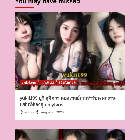
You may have missed
onlyfans
นางแบบ
เน็ตไอดอล
yukii199 ยูกิ สุจิตรา คอสเพลย์สุดเร่าร้อน ผลงาน
แซ่บที่ต้องดู onlyfans
admin
August 6, 2026