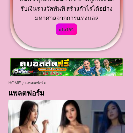
รับเงินรางวัลทันที สร้างกำไรได้อย่าง
มหาศาลจากการแทงบอล
ufa191
HOME
แพลตฟอร์ม
แพลตฟอร์ม
doo