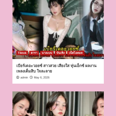
Tiktok
ดารา
นางแบบ
บันเทิง
เน็ตไอดอล
เบียร์เดอะวอยซ์ สาวสวย เสียงใส หุ่นเอ็กซ์ ผลงาน
เพลงเต็มสิบ ใจละลาย
admin
May 6, 2026