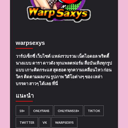
warpsexys
วาร์ปเซ็กซี่ เว็บไซต์ แหล่งรวบรวม เน็ตไอดอล พริตตี้
นางแบบ ดารา ดาวดัง ทุกแพ
ลต
ฟอ
ร์
ม สื่อบันเทิงทุกรูป
แบบ เกาะติดกระแส สุดฮอต ทุกความเคลื่อนไหว ก่อน
ใคร ติดตามผลงาน รูปภาพ วิดีโอต่างๆ ของ เหล่า
บรรดา สาวๆ ได้เลย ที่นี่
แนะนำ
18+
ONLYFANS
ONLYFANS18+
TIKTOK
TWITTER
VK
WARPSEXYS