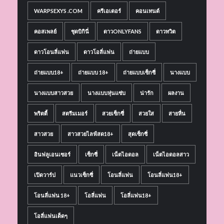
WARPSEXYS .COM
ครีเอเตอร์
คอนเทนต์
คอสเพลย์
ชุดบิกินี่
ดาวONLYFANS
ดาวทวิต
ดาวโอนลี่แฟน
ดาวโอลี่แฟน
ถ่ายแบบ
ถ่ายแบบ18+
ถ่ายแบบ 18+
ถ่ายแบบเซ็กซี่
นางแบบ
นางแบบสาวสวย
นางแบบหุ่นแซ่บ
น่ารัก
ผลงาน
พริตตี้
สตรีมเมอร์
สวยเซ็กซี่
สวยใส
สายหื่น
สาวสวย
สาวสวยไลฟ์สด18+
สุดเซ็กซี่
อินฟลูเอนเซอร์
เซ็กซี่
เน็ตไอดอล
เน็ตไอดอลสาว
เปิดวาร์ป
แนวเซ็กซี่
โอนลี่แฟน
โอนลี่แฟน18+
โอนลี่แฟน 18+
โอลี่แฟน
โอลี่แฟน18+
โอลี่แฟนเด็ดๆ