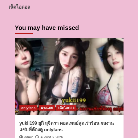
เน็ตไอดอล
You may have missed
onlyfans
นางแบบ
เน็ตไอดอล
yukii199 ยูกิ สุจิตรา คอสเพลย์สุดเร่าร้อน ผลงาน
แซ่บที่ต้องดู onlyfans
admin
August 6, 2026