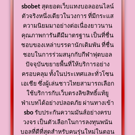
sbobet
สุดยอดเว็บแทงบอลออนไลน์
ตัวจริงหนึ่งเดียวในวงการ ที่มีกระแส
ความนิยมมาอย่างต่อเนื่องยาวนาน
คุณภาพการันตีมีมาตรฐาน เป็นที่ชื่น
ชอบของเหล่าบรรดานักเดิมพัน ที่ชื่น
ชอบในการร่วมสนุกกับกีฬาฟุตบอล
ปัจจุบันขยายพื้นที่ให้บริการอย่าง
ครอบคลุม ทั้งในประเทศและทั่วโซน
เอเชีย ซึ่งผู้เล่นชาวไทยสามารถเลือก
ใช้บริการกับเว็บตรงลิขสิทธิ์แท้ยู
ฟ่าเบทได้อย่างปลอดภัย ผ่านทางเข้า
sbo
รับประกันความมันส์อย่างครบ
วงจร เป็นตัวเลือกในการลงทุนพนัน
บอลที่ดีที่สุดสำหรับคนรุ่นใหม่ในตอน