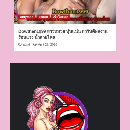
onlyfans
Tiktok
เน็ตไอดอล
Bowthan1999 สาวหมวย หุ่นแน่น การันตีผลงาน
ร้อนแรง น้ำลายไหล
admin
April 22, 2026