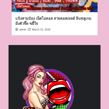
Tiktok
นางแบบ
บันเทิง
พริตตี้
วาร์ปเซ็กซี่
เน็ตไอดอล
แป้งสามป๋อง เน็ตไอดอล สายคอสเพลย์ อินฟลูเกม
มิ่งตัวจี๊ด ขยี้ใจ
admin
March 31, 2026