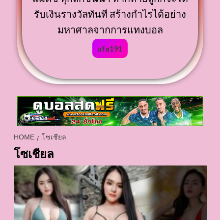
รับเงินรางวัลทันที สร้างกำไรได้อย่าง
มหาศาลจากการแทงบอล
ufa191
HOME
โซเชียล
โซเชียล
doo