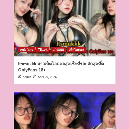
onlyfans
Tiktok
นางแบบ
เน็ตไอดอล
Itsmukkk สาวเน็ตไอดอลสุดเซ็กซี่รอยสักสุดซี๊ด
OnlyFans 18+
admin
April 29, 2026