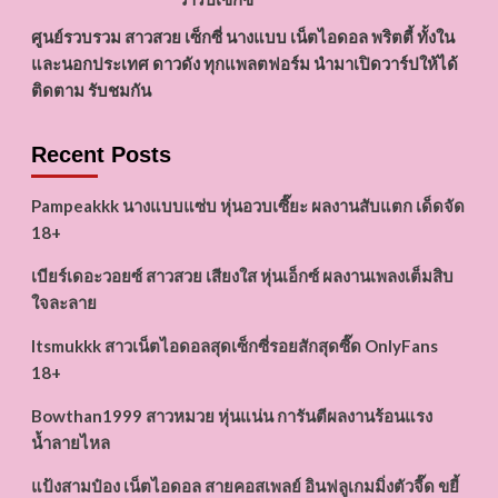
ศูนย์รวบรวม สาวสวย เซ็กซี่ นางแบบ เน็ตไอดอล พริตตี้ ทั้งใน
และนอกประเทศ ดาวดัง ทุกแพลตฟอร์ม นำมาเปิดวาร์ปให้ได้
ติดตาม รับชมกัน
Recent Posts
Pampeakkk นางแบบแซ่บ หุ่นอวบเซี๊ยะ ผลงานสับแตก เด็ดจัด
18+
เบียร์เดอะวอยซ์ สาวสวย เสียงใส หุ่นเอ็กซ์ ผลงานเพลงเต็มสิบ
ใจละลาย
Itsmukkk สาวเน็ตไอดอลสุดเซ็กซี่รอยสักสุดซี๊ด OnlyFans
18+
Bowthan1999 สาวหมวย หุ่นแน่น การันตีผลงานร้อนแรง
น้ำลายไหล
แป้งสามป๋อง เน็ตไอดอล สายคอสเพลย์ อินฟลูเกมมิ่งตัวจี๊ด ขยี้