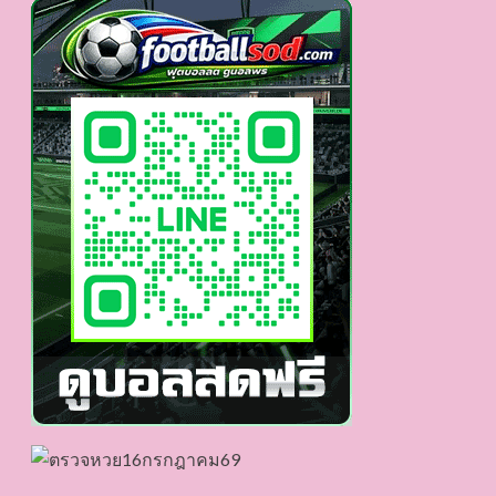
วาร์
ป
Namii
ดาว
Onlyfans
ขาว
โบ๊ะ
รอย
สัก
สุด
เท่
พร้อม
ไมค์
คู่ใจ