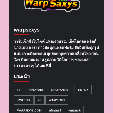
warpsexys
วาร์ปเซ็กซี่ เว็บไซต์ แหล่งรวบรวม เน็ตไอดอล พริตตี้
นางแบบ ดารา ดาวดัง ทุกแพ
ลต
ฟอ
ร์
ม สื่อบันเทิงทุกรูป
แบบ เกาะติดกระแส สุดฮอต ทุกความเคลื่อนไหว ก่อน
ใคร ติดตามผลงาน รูปภาพ วิดีโอต่างๆ ของ เหล่า
บรรดา สาวๆ ได้เลย ที่นี่
แนะนำ
18+
ONLYFANS
ONLYFANS18+
TIKTOK
TWITTER
VK
WARPSEXYS
WARPSEXYS .COM
ครีเอเตอร์
คอนเทนต์