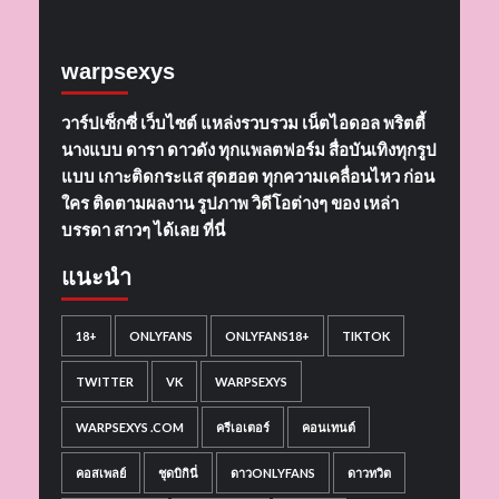
warpsexys
วาร์ปเซ็กซี่ เว็บไซต์ แหล่งรวบรวม เน็ตไอดอล พริตตี้
นางแบบ ดารา ดาวดัง ทุกแพ
ลต
ฟอ
ร์
ม สื่อบันเทิงทุกรูป
แบบ เกาะติดกระแส สุดฮอต ทุกความเคลื่อนไหว ก่อน
ใคร ติดตามผลงาน รูปภาพ วิดีโอต่างๆ ของ เหล่า
บรรดา สาวๆ ได้เลย ที่นี่
แนะนำ
18+
ONLYFANS
ONLYFANS18+
TIKTOK
TWITTER
VK
WARPSEXYS
WARPSEXYS .COM
ครีเอเตอร์
คอนเทนต์
คอสเพลย์
ชุดบิกินี่
ดาวONLYFANS
ดาวทวิต