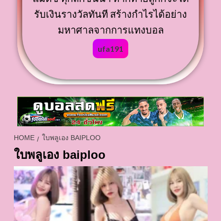
รับเงินรางวัลทันที สร้างกำไรได้อย่าง
มหาศาลจากการแทงบอล
ufa191
HOME
ใบพลูเอง BAIPLOO
ใบพลูเอง baiploo
doo