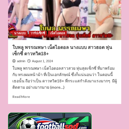
นางแบบ
วาร์ปเซ็กซี่
เน็ตไอดอล
ใบพลู พรรณพษา เน็ตไอดอล นางแบบ สาวฮอต หุ่น
เซ็กซี่ ดาวทวิต18+
admin
August 1, 2024
ใบพลู พรรณพษา เน็ตไอดอลสาวสวย หุ่นสุดเซ็กซี่ ที่มาพร้อม
กับ ทรงผมหน้าม้า ที่เป็นเอกลักษณ์ ซึ่งก็แน่นอนว่า ในตอนนี้
เธอนั้น ถือว่าเป็น ดาวทวิต18+ ที่กระแสกำลังมาแรงมากๆ มีผู้
ติดตาม อย่างมากมาย (more…)
Read
Read More
more
about
ใบ
พลู
พร
รณพษา