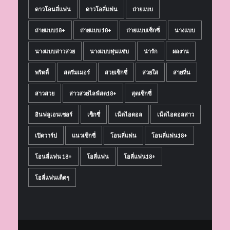
ดาวโอนลี่แฟน
ดาวโอลี่แฟน
ถ่ายแบบ
ถ่ายแบบ18+
ถ่ายแบบ 18+
ถ่ายแบบเซ็กซี่
นางแบบ
นางแบบสาวสวย
นางแบบหุ่นแซ่บ
น่ารัก
ผลงาน
พริตตี้
สตรีมเมอร์
สวยเซ็กซี่
สวยใส
สายหื่น
สาวสวย
สาวสวยไลฟ์สด18+
สุดเซ็กซี่
อินฟลูเอนเซอร์
เซ็กซี่
เน็ตไอดอล
เน็ตไอดอลสาว
เปิดวาร์ป
แนวเซ็กซี่
โอนลี่แฟน
โอนลี่แฟน18+
โอนลี่แฟน 18+
โอลี่แฟน
โอลี่แฟน18+
โอลี่แฟนเด็ดๆ