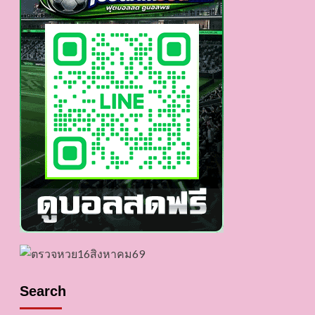
เน็ต
ไอ
ดอล
นาง
แบบ
สาว
ฮอต
หุ่น
เซ็กซี่
ดาว
ทวิต18+
Search