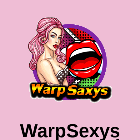
Skip
to
content
WarpSexys