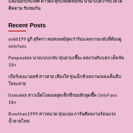
และนอกประเทศ ดาวดัง ทุกแพลตฟอร์ม นำมาเปิดวาร์ปให้ได้
ติดตาม รับชมกัน
Recent Posts
yukii199 ยูกิ สุจิตรา คอสเพลย์สุดเร่าร้อน ผลงานแซ่บที่ต้องดู
onlyfans
Pampeakkk นางแบบแซ่บ หุ่นอวบเซี๊ยะ ผลงานสับแตก เด็ดจัด
18+
เบียร์เดอะวอยซ์ สาวสวย เสียงใส หุ่นเอ็กซ์ ผลงานเพลงเต็มสิบ
ใจละลาย
Itsmukkk สาวเน็ตไอดอลสุดเซ็กซี่รอยสักสุดซี๊ด OnlyFans
18+
Bowthan1999 สาวหมวย หุ่นแน่น การันตีผลงานร้อนแรง
น้ำลายไหล