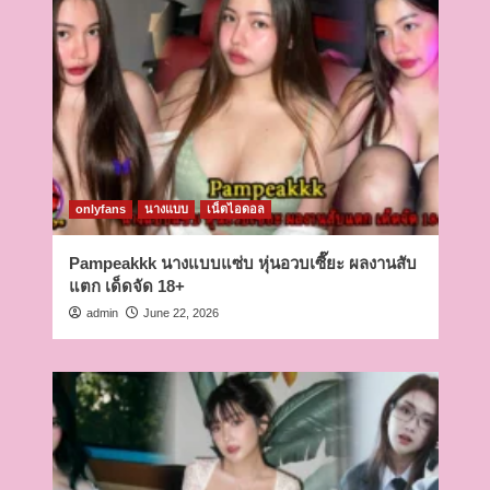
onlyfans
นางแบบ
เน็ตไอดอล
Pampeakkk นางแบบแซ่บ หุ่นอวบเซี๊ยะ ผลงานสับ
แตก เด็ดจัด 18+
admin
June 22, 2026