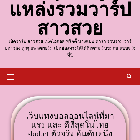
แหล่งรวมวาร์ป
สาวสวย
เปิดวาร์ป สาวสวย เน็ตไอดอล พริตตี้ นางแบบ ดารา รวบรวม วาร์
ปดาวดัง ทุกๆ แพลตฟอร์ม เปิดช่องทางให้ได้ติดตาม รับชมกัน แบบจุใจ
ที่นี่
Primary
Menu
เว็บแทงบอลออนไลน์ที่มา
แรง และ ดีที่สุดในไทย
sbobet
ตัวจริง อันดับหนึ่ง