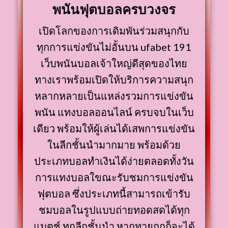
พนันฟุตบอลครบวงจร
เปิดโลกของการเดิมพันร่วมสนุกกับ
ทุกการแข่งขันไม่อั้นบน ufabet 191
เว็บพนันบอลเจ้าใหญ่ดีสุดของไทย
ทางเราพร้อมเปิดให้บริการความสนุก
หลากหลายเป็นแหล่งรวมการแข่งขัน
พนัน แทงบอลออนไลน์ ครบจบในเว็บ
เดียว พร้อมให้ผู้เล่นได้เสพการแข่งขัน
ในลีกชั้นนำมากมาย พร้อมด้วย
ประเภทบอลทำเงินได้ง่ายตลอดทั้งวัน
การแทงบอลใขณะรับชมการแข่งขัน
ฟุตบอล ซึ่งประเภทนี้สามารถเข้ารับ
ชมบอลในรูปแบบถ่ายทอดสดได้ทุก
แมตช์ ทุกลีกชั้นนำ หากทายถูกก็จะได้