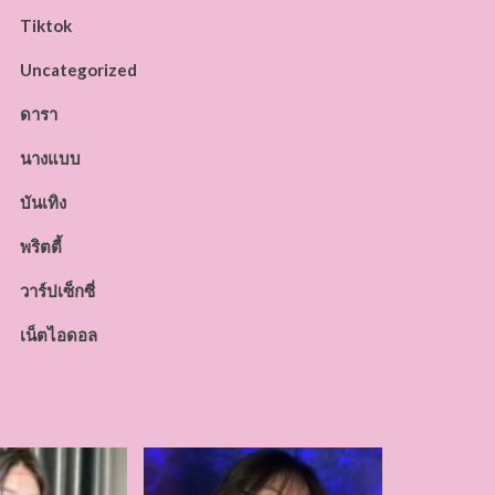
Tiktok
Uncategorized
ดารา
นางแบบ
บันเทิง
พริตตี้
วาร์ปเซ็กซี่
เน็ตไอดอล