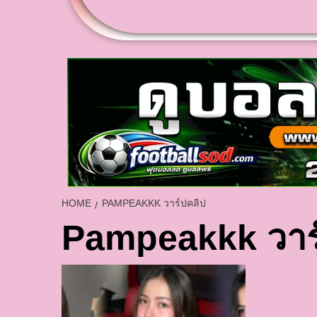
HOME
PAMPEAKKK วาร์ปคลิป
Pampeakkk วาร