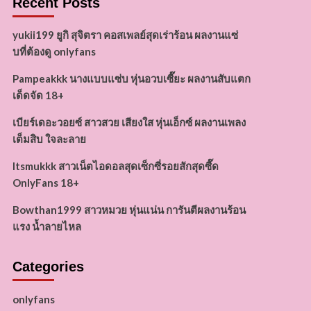
Recent Posts
yukii199 ยูกิ สุจิตรา คอสเพลย์สุดเร่าร้อน ผลงานแซ่
บที่ต้องดู onlyfans
Pampeakkk นางแบบแซ่บ หุ่นอวบเซี๊ยะ ผลงานสับแตก
เด็ดจัด 18+
เบียร์เดอะวอยซ์ สาวสวย เสียงใส หุ่นเอ็กซ์ ผลงานเพลง
เต็มสิบ ใจละลาย
Itsmukkk สาวเน็ตไอดอลสุดเซ็กซี่รอยสักสุดซี๊ด
OnlyFans 18+
Bowthan1999 สาวหมวย หุ่นแน่น การันตีผลงานร้อน
แรง น้ำลายไหล
Categories
onlyfans