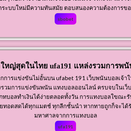
ดตระบบใหม่มีความทันสมัย ตอบสนองความต้องการของผู้
sbobet
้าใหญ่สุดในไทย
ufa191
แหล่งรวมการพนั
กการแข่งขันไม่อั้นบน ufabet 191 เว็บพนันบอลเจ้าใ
วมการแข่งขันพนัน แทงบอลออนไลน์ ครบจบในเว็บเดีย
ภทบอลทำเงินได้ง่ายตลอดทั้งวัน การแทงบอลใขณะรับ
ดสดได้ทุกแมตช์ ทุกลีกชั้นนำ หากทายถูกก็จะได้รับ
มหาศาลจากการแทงบอล
ufa191