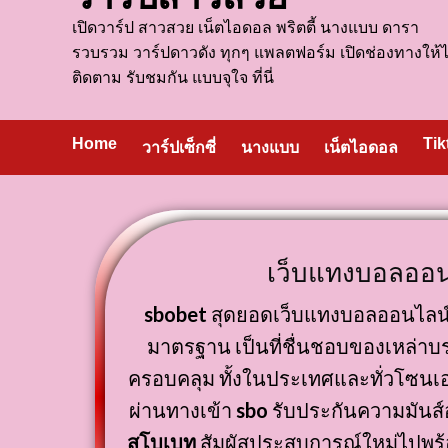
เปิดวาร์ป สาวสวย เน็ตไอดอล พริตตี้ นางแบบ ดารา
รวบรวม วาร์ปดาวดัง ทุกๆ แพลตฟอร์ม เปิดช่องทางให้ไ
ติดตาม รับชมกัน แบบจุใจ ที่นี่
Home
Tik
วาร์ปเซ็กซี่
นางแบบ
เน็ตไอดอล
เว็บแทงบอลออนไ
sbobet
สุดยอดเว็บแทงบอลออนไลน์ต
มาตรฐาน เป็นที่ชื่นชอบของเหล่าบรร
ครอบคลุม ทั้งในประเทศและทั่วโซนเอเช
ผ่านทางเข้า
sbo
รับประกันความมันส์อ
สโบเบท
สัมผัสประสบการณ์ใหม่ไปพร้อม