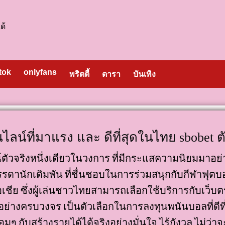
ด้
tok
onlyfans
พริตตี้
ดารา
บันเทิง
ลน์ที่มาแรง และ ดีที่สุดในไทย sbobet
ตั
ัวจริงหนึ่งเดียวในวงการ ที่มีกระแสความนิยมมาอย่า
ดานักเดิมพัน ที่ชื่นชอบในการร่วมสนุกกับกีฬาฟุตบอล
ีย ซึ่งผู้เล่นชาวไทยสามารถเลือกใช้บริการกับเว็บตร
ย่างครบวงจร เป็นตัวเลือกในการลงทุนพนันบอลที่ดีที่
ๆ กับสร้างรายได้ได้จริงอย่างมั่นใจ ไร้กังวล ไม่ว