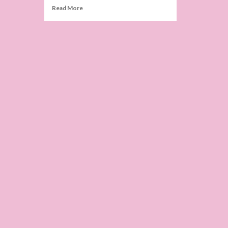
Read
Read More
more
about
Pampeakkk
นาง
แบบ
แซ่บ
หุ่น
อวบ
เซี๊
ยะ
ผล
งาน
สับ
แตก
เด็ด
จัด
18+