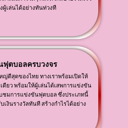
เล่นได้อย่างทันท่วงที
นฟุตบอลครบวงจร
หญ่ดีสุดของไทย ทางเราพร้อมเปิดให้
ว พร้อมให้ผู้เล่นได้เสพการแข่งขัน
ชมการแข่งขันฟุตบอล ซึ่งประเภทนี้
เงินรางวัลทันที สร้างกำไรได้อย่าง