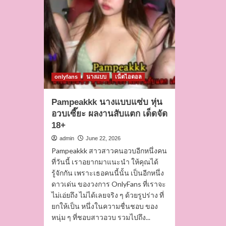
onlyfans
นางแบบ
เน็ตไอดอล
Pampeakkk นางแบบแซ่บ หุ่น
อวบเซี๊ยะ ผลงานสับแตก เด็ดจัด
18+
admin
June 22, 2026
Pampeakkk สาวสาวคนอวบอีกหนึ่งคน
ที่วันนี้ เราอยากมาแนะนำ ให้คุณได้
รู้จักกัน เพราะเธอคนนี้นั้น เป็นอีกหนึ่ง
ดาวเด่น ของวงการ OnlyFans ที่เราจะ
ไม่เอ่ยถึง ไม่ได้เลยจริง ๆ ด้วยรูปร่าง ที่
ยกให้เป็น หนึ่งในความชื่นชอบ ของ
หนุ่ม ๆ ที่ชอบสาวอวบ รวมไปถึง...