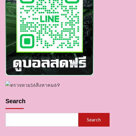
Search
Search